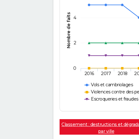
Nombre de faits
4
2
0
2016
2017
2018
2
Vols et cambriolages
Violences contre des p
Escroqueries et fraudes
Classement : destructions et dégrad
par ville