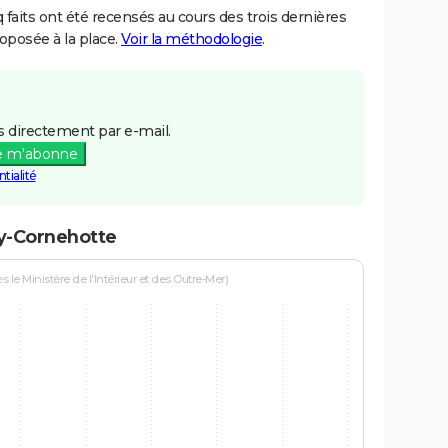
aits ont été recensés au cours des trois dernières
posée à la place.
Voir la méthodologie
.
 directement par e-mail.
e m'abonne
tialité
ly-Cornehotte
le Ministère de l'Intérieur et des Outre-Mer)