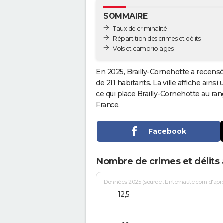
SOMMAIRE
Taux de criminalité
Répartition des crimes et délits
Vols et cambriolages
En 2025, Brailly-Cornehotte a recensé
de 211 habitants. La ville affiche ainsi
ce qui place Brailly-Cornehotte au r
France.
Facebook
Nombre de crimes et délits 
Données 2025 (source : Linternaute.com d'après 
12,5