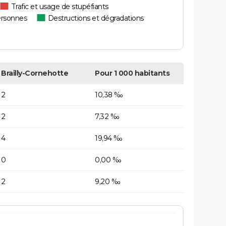
Trafic et usage de stupéfiants
ersonnes
Destructions et dégradations
Brailly-Cornehotte
Pour 1 000 habitants
2
10,38 ‰
2
7,32 ‰
4
19,94 ‰
0
0,00 ‰
2
9,20 ‰