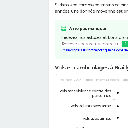
Si dans une commune, moins de cinq f
années, une donnée moyenne est pro
A ne pas manquer
Recevez nos astuces et bons plans
J
En savoir plus sur notre politique de confiden
Vols et cambriolages à Brail
Données 2025 (source : Linternaute.com d'après 
Vols sans violence contre des
0
personnes
Vols violents sans arme
0
Vols avec armes
0