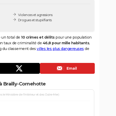
Violences et agressions
Drogues et stupéfiants
 un total de
10 crimes et délits
pour une population
 un taux de criminalité de
46,8 pour mille habitants
,
ang du classement des
villes les plus dangereuses
de
Email
à Brailly-Cornehotte
le Ministère de l'Intérieur et des Outre-Mer)