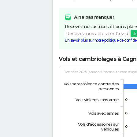
A ne pas manquer
Recevez nos astuces et bons plans
J
En savoir plus sur notre politique de confiden
Vols et cambriolages à Cag
Données 2025 (source : Linternaute.com d'après 
Vols sans violence contre des
personnes
Vols violents sans arme
0
Vols avec armes
0
Vols d'accessoires sur
0
véhicules