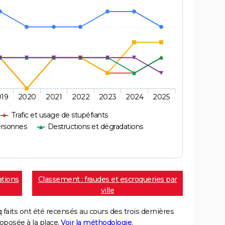
019
2020
2021
2022
2023
2024
2025
Trafic et usage de stupéfiants
ersonnes
Destructions et dégradations
ations
Classement : fraudes et escroqueries par
ville
aits ont été recensés au cours des trois dernières
posée à la place.
Voir la méthodologie
.