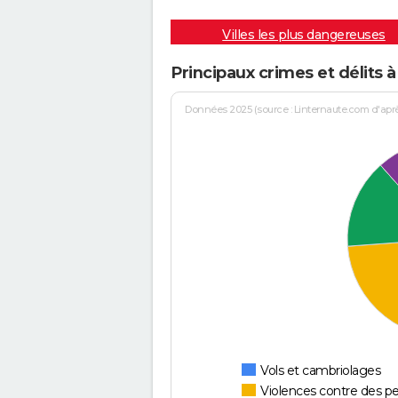
Villes les plus dangereuses
Principaux crimes et délits
Données 2025 (source : Linternaute.com d'après 
Vols et cambriolages
Violences contre des p