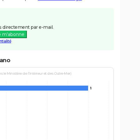
 directement par e-mail.
e m'abonne
tialité
nano
le Ministère de l'Intérieur et des Outre-Mer)
1