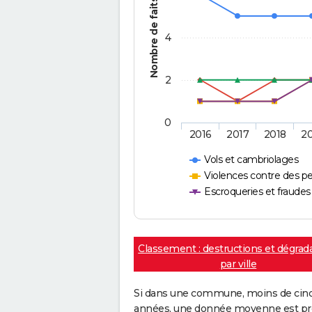
Nombre de faits
4
2
0
2016
2017
2018
2
Vols et cambriolages
Violences contre des p
Escroqueries et fraudes
Classement : destructions et dégrad
par ville
Si dans une commune, moins de cinq f
années, une donnée moyenne est pro