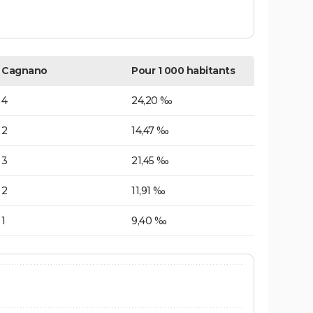
Cagnano
Pour 1 000 habitants
4
24,20 ‰
2
14,47 ‰
3
21,45 ‰
2
11,91 ‰
1
9,40 ‰