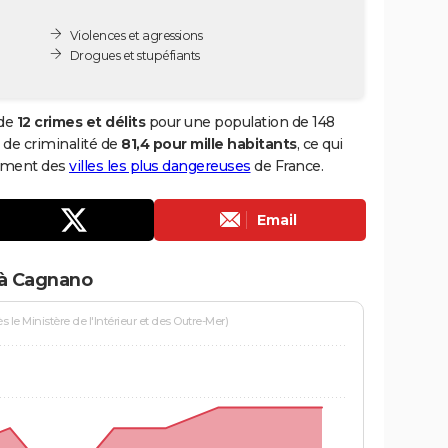
Violences et agressions
Drogues et stupéfiants
 de
12 crimes et délits
pour une population de 148
x de criminalité de
81,4 pour mille habitants
, ce qui
sement des
villes les plus dangereuses
de France.
Email
 à Cagnano
le Ministère de l'Intérieur et des Outre-Mer)