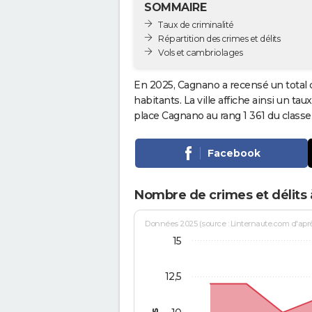
SOMMAIRE
Taux de criminalité
Répartition des crimes et délits
Vols et cambriolages
En 2025, Cagnano a recensé un total
habitants. La ville affiche ainsi un tau
place Cagnano au rang 1 361 du clas
Facebook
Nombre de crimes et délits
Données 2025 (source : Linternaute.com d'après 
15
12,5