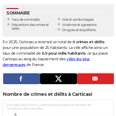
City break
Voyage de noces
Climat
Destinations
Voyage nature
Forum
+
PHOTO
SOMMAIRE
GUIDES D'ACHAT
Taux de criminalité
Vols et cambriolages
Répartition des crimes et
Violences et agressions
BONS PLANS
délits
Drogues et stupéfiants
CARTE DE VOEUX
En 2025, Carticasi a recensé un total de
0 crimes et délits
Carte Bonne année
Carte Pâques
Carte de Noël
Carte Saint-Valentin
Carte d'anniversaire
pour une population de 25 habitants. La ville affiche ainsi un
DICTIONNAIRE
taux de criminalité de
0,0 pour mille habitants
, ce qui place
Biographies
Expressions
Dictionnaire
Citations
Proverbes
Carticasi au rang du classement des
villes les plus
PROGRAMME TV
dangereuses
de France.
COPAINS D'AVANT
Se connecter
Collèges
Universités
Service militaire
S'inscrire
Lycées
Primaires
Entreprises
Avis de recherche
AVIS DE DÉCÈS
FORUM
Nombre de crimes et délits à Carticasi
Lifestyle
Sport
Television
Cinema
Bricolage
Culture
Auto
Voyage
Données 2025 (source : Linternaute.com d'après le Ministère de
l'Intérieur et des Outre-Mer)
5