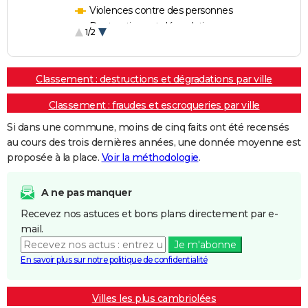
Violences contre des personnes
Destructions et dégradations
1/2
Escroqueries et fraudes
Classement : destructions et dégradations par ville
Classement : fraudes et escroqueries par ville
Si dans une commune, moins de cinq faits ont été recensés
au cours des trois dernières années, une donnée moyenne est
proposée à la place.
Voir la méthodologie
.
A ne pas manquer
Recevez nos astuces et bons plans directement par e-
mail.
Je m'abonne
En savoir plus sur notre politique de confidentialité
Villes les plus cambriolées