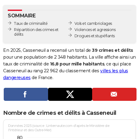
City break
Voyage de noces
Climat
Destinations
Voyage nature
Forum
+
PHOTO
SOMMAIRE
GUIDES D'ACHAT
Taux de criminalité
Vols et cambriolages
Répartition des crimes et
Violences et agressions
BONS PLANS
délits
Drogues et stupéfiants
CARTE DE VOEUX
En 2025, Casseneuil a recensé un total de
39 crimes et délits
Carte Bonne année
Carte Pâques
Carte de Noël
Carte Saint-Valentin
Carte d'anniversaire
pour une population de 2 348 habitants. La ville affiche ainsi un
DICTIONNAIRE
taux de criminalité de
16,8 pour mille habitants
, ce qui place
Biographies
Expressions
Dictionnaire
Citations
Proverbes
Casseneuil au rang 22 962 du classement des
villes les plus
PROGRAMME TV
dangereuses
de France.
COPAINS D'AVANT
Se connecter
Collèges
Universités
Service militaire
S'inscrire
Lycées
Primaires
Entreprises
Avis de recherche
AVIS DE DÉCÈS
FORUM
Nombre de crimes et délits à Casseneuil
Lifestyle
Sport
Television
Cinema
Bricolage
Culture
Auto
Voyage
Données 2025 (source : Linternaute.com d'après le Ministère de
l'Intérieur et des Outre-Mer)
80