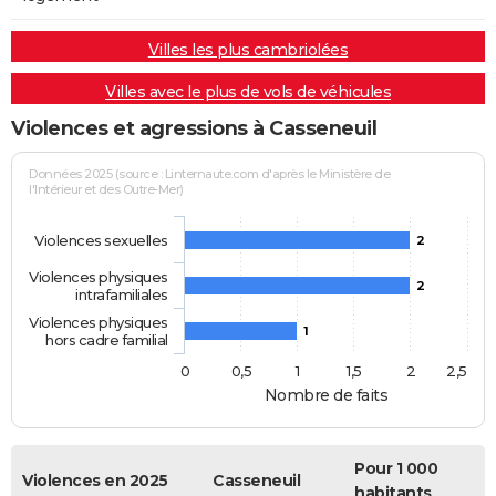
Villes les plus cambriolées
Villes avec le plus de vols de véhicules
Violences et agressions à Casseneuil
Données 2025 (source : Linternaute.com d'après le Ministère de
l'Intérieur et des Outre-Mer)
Violences sexuelles
2
Violences physiques
2
intrafamiliales
Violences physiques
1
hors cadre familial
0
0,5
1
1,5
2
2,5
Nombre de faits
Pour 1 000
Violences en 2025
Casseneuil
habitants