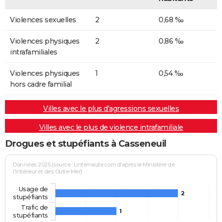
Violences sexuelles
2
0,68 ‰
Violences physiques
2
0,86 ‰
intrafamiliales
Violences physiques
1
0,54 ‰
hors cadre familial
Villes avec le plus d'agressions sexuelles
Villes avec le plus de violence intrafamiliale
Drogues et stupéfiants à Casseneuil
Données 2025 (source : Linternaute.com d'après le Ministère de
l'Intérieur et des Outre-Mer)
Usage de
2
stupéfiants
Trafic de
1
stupéfiants