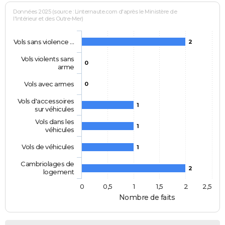
Données 2025 (source : Linternaute.com d'après le Ministère de
l'Intérieur et des Outre-Mer)
Vols sans violence …
2
Vols violents sans
0
arme
Vols avec armes
0
Vols d'accessoires
1
sur véhicules
Vols dans les
1
véhicules
Vols de véhicules
1
Cambriolages de
2
logement
0
0,5
1
1,5
2
2,5
Nombre de faits