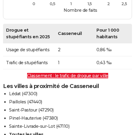
0
0,5
1
1,5
2
2,5
Nombre de faits
Drogue et
Pour 1 000
Casseneuil
stupéfiants en 2025
habitants
Usage de stupéfiants
2
0,86 ‰
Trafic de stupéfiants
1
0,43 ‰
Classement : le trafic de drogue par ville
Les villes à proximité de Casseneuil
Lédat (47300)
Pailloles (47440)
Saint-Pastour (47290)
Pinel-Hauterive (47380)
Sainte-Livrade-sur-Lot (47110)
Toutes les villes