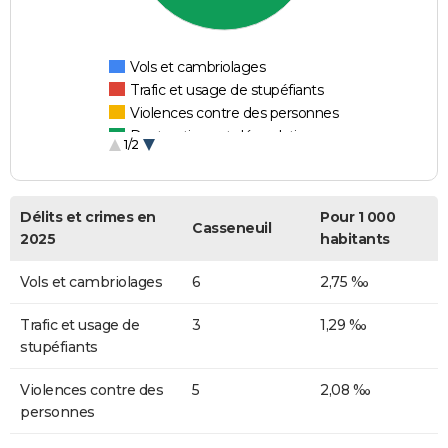
Vols et cambriolages
Trafic et usage de stupéfiants
Violences contre des personnes
Destructions et dégradations
1/2
Escroqueries et fraudes
Délits et crimes en
Pour 1 000
Casseneuil
2025
habitants
Vols et cambriolages
6
2,75 ‰
Trafic et usage de
3
1,29 ‰
stupéfiants
Violences contre des
5
2,08 ‰
personnes