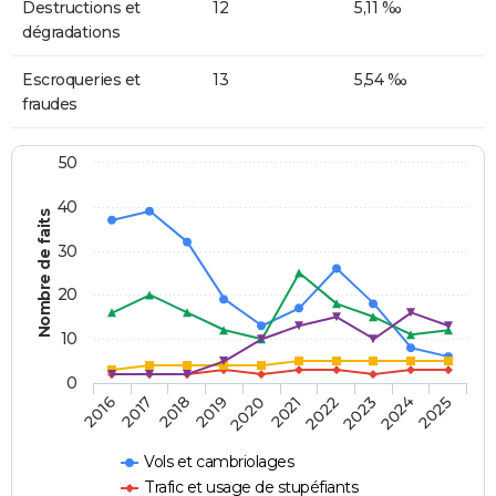
Destructions et
12
5,11 ‰
dégradations
Escroqueries et
13
5,54 ‰
fraudes
50
40
Nombre de faits
30
20
10
0
2018
2023
2017
2022
2016
2021
2020
2025
2019
2024
Vols et cambriolages
Trafic et usage de stupéfiants