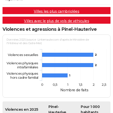
Villes les plus cambriolées
Villes avec le plus de vols de véhicules
Violences et agressions à Pinel-Hauterive
Données 2025 (source : Linternaute.com d'après le Ministère de
l'Intérieur et des Outre-Mer)
Violences sexuelles
2
Violences physiques
2
intrafamiliales
Violences physiques
1
hors cadre familial
0
0,5
1
1,5
2
2,5
Nombre de faits
Pinel-
Pour 1 000
Violences en 2025
Hauterive
habitants