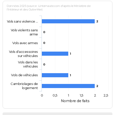
Données 2025 (source : Linternaute.com d'après le Ministère de
l'Intérieur et des Outre-Mer)
Vols sans violence …
2
Vols violents sans
0
arme
Vols avec armes
0
Vols d'accessoires
1
sur véhicules
Vols dans les
0
véhicules
Vols de véhicules
1
Cambriolages de
2
logement
0
0,5
1
1,5
2
2,5
Nombre de faits