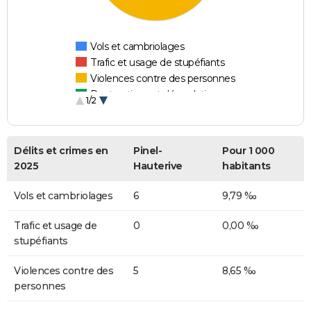
Vols et cambriolages
Trafic et usage de stupéfiants
Violences contre des personnes
Destructions et dégradations
1/2
Escroqueries et fraudes
Délits et crimes en
Pinel-
Pour 1 000
2025
Hauterive
habitants
Vols et cambriolages
6
9,79 ‰
Trafic et usage de
0
0,00 ‰
stupéfiants
Violences contre des
5
8,65 ‰
personnes