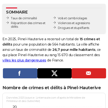
City break
Voyage de noces
Climat
Destinations
Voyage nature
Forum
+
PHOTO
SOMMAIRE
GUIDES D'ACHAT
Taux de criminalité
Vols et cambriolages
Répartition des crimes et
Violences et agressions
BONS PLANS
délits
Drogues et stupéfiants
CARTE DE VOEUX
En 2025, Pinel-Hauterive a recensé un total de
15 crimes et
Carte Bonne année
Carte Pâques
Carte de Noël
Carte Saint-Valentin
Carte d'anniversaire
délits
pour une population de 564 habitants. La ville affiche
DICTIONNAIRE
ainsi un taux de criminalité de
26,7 pour mille habitants
, ce
Biographies
Expressions
Dictionnaire
Citations
Proverbes
qui place Pinel-Hauterive au rang 15 670 du classement des
PROGRAMME TV
villes les plus dangereuses
de France.
COPAINS D'AVANT
Se connecter
Collèges
Universités
Service militaire
S'inscrire
Lycées
Primaires
Entreprises
Avis de recherche
AVIS DE DÉCÈS
FORUM
Nombre de crimes et délits à Pinel-Hauterive
Lifestyle
Sport
Television
Cinema
Bricolage
Culture
Auto
Voyage
Données 2025 (source : Linternaute.com d'après le Ministère de
l'Intérieur et des Outre-Mer)
20