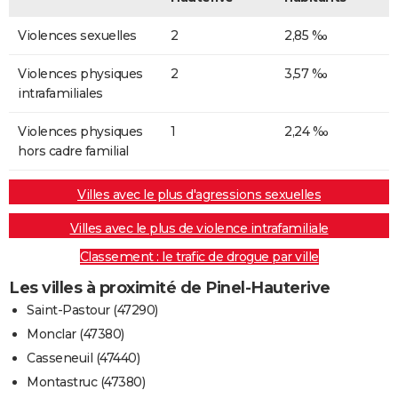
Violences sexuelles
2
2,85 ‰
Violences physiques
2
3,57 ‰
intrafamiliales
Violences physiques
1
2,24 ‰
hors cadre familial
Villes avec le plus d'agressions sexuelles
Villes avec le plus de violence intrafamiliale
Classement : le trafic de drogue par ville
Les villes à proximité de Pinel-Hauterive
Saint-Pastour (47290)
Monclar (47380)
Casseneuil (47440)
Montastruc (47380)