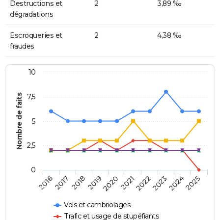
Destructions et
2
3,89 ‰
dégradations
Escroqueries et
2
4,38 ‰
fraudes
10
Nombre de faits
7,5
5
2,5
0
2018
2023
2020
2025
2017
2022
2019
2024
2016
2021
Vols et cambriolages
Trafic et usage de stupéfiants