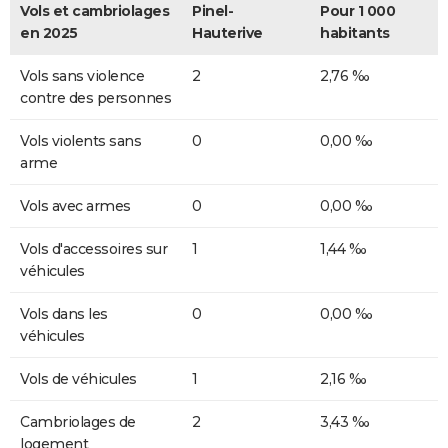
Vols et cambriolages
Pinel-
Pour 1 000
en 2025
Hauterive
habitants
Vols sans violence
2
2,76 ‰
contre des personnes
Vols violents sans
0
0,00 ‰
arme
Vols avec armes
0
0,00 ‰
Vols d'accessoires sur
1
1,44 ‰
véhicules
Vols dans les
0
0,00 ‰
véhicules
Vols de véhicules
1
2,16 ‰
Cambriolages de
2
3,43 ‰
logement