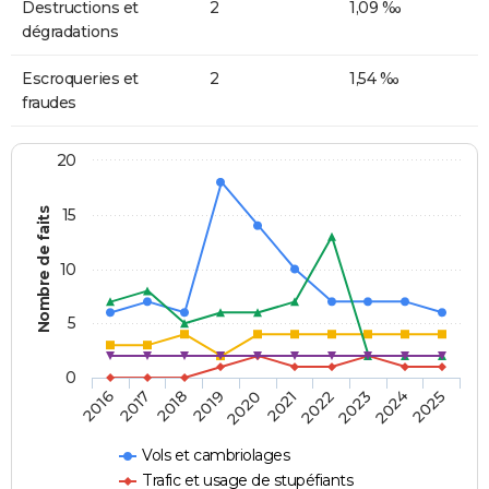
Destructions et
2
1,09 ‰
dégradations
Escroqueries et
2
1,54 ‰
fraudes
20
Nombre de faits
15
10
5
0
2018
2023
2017
2022
2016
2021
2020
2025
2019
2024
Vols et cambriolages
Trafic et usage de stupéfiants