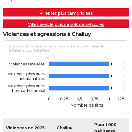
Villes les plus cambriolées
Villes avec le plus de vols de véhicules
Violences et agressions à Challuy
Données 2025 (source : Linternaute.com d'après le Ministère de
l'Intérieur et des Outre-Mer)
Violences sexuelles
1
Violences physiques
1
intrafamiliales
Violences physiques
1
hors cadre familial
0
0,25
0,5
0,75
1
1,25
Nombre de faits
Pour 1 000
Violences en 2025
Challuy
habitants