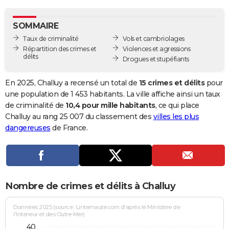
City break
Voyage de noces
Climat
Destinations
Voyage nature
Forum
+
PHOTO
SOMMAIRE
GUIDES D'ACHAT
Taux de criminalité
Vols et cambriolages
Répartition des crimes et
Violences et agressions
BONS PLANS
délits
Drogues et stupéfiants
CARTE DE VOEUX
En 2025, Challuy a recensé un total de
15 crimes et délits
pour
Carte Bonne année
Carte Pâques
Carte de Noël
Carte Saint-Valentin
Carte d'anniversaire
une population de 1 453 habitants. La ville affiche ainsi un taux
DICTIONNAIRE
de criminalité de
10,4 pour mille habitants
, ce qui place
Biographies
Expressions
Dictionnaire
Citations
Proverbes
Challuy au rang 25 007 du classement des
villes les plus
PROGRAMME TV
dangereuses
de France.
COPAINS D'AVANT
Se connecter
Collèges
Universités
Service militaire
S'inscrire
Lycées
Primaires
Entreprises
Avis de recherche
AVIS DE DÉCÈS
FORUM
Nombre de crimes et délits à Challuy
Lifestyle
Sport
Television
Cinema
Bricolage
Culture
Auto
Voyage
Données 2025 (source : Linternaute.com d'après le Ministère de
l'Intérieur et des Outre-Mer)
40