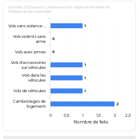
Données 2025 (source : Linternaute.com d'après le Ministère de
l'Intérieur et des Outre-Mer)
Vols sans violence …
1
Vols violents sans
0
arme
Vols avec armes
0
Vols d'accessoires
1
sur véhicules
Vols dans les
1
véhicules
Vols de véhicules
1
Cambriolages de
2
logement
0
0,5
1
1,5
2
2,5
Nombre de faits