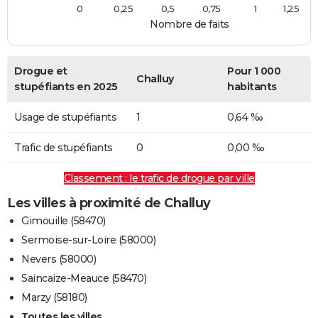
0
0,25
0,5
0,75
1
1,25
Nombre de faits
Drogue et
Pour 1 000
Challuy
stupéfiants en 2025
habitants
Usage de stupéfiants
1
0,64 ‰
Trafic de stupéfiants
0
0,00 ‰
Classement : le trafic de drogue par ville
Les villes à proximité de Challuy
Gimouille (58470)
Sermoise-sur-Loire (58000)
Nevers (58000)
Saincaize-Meauce (58470)
Marzy (58180)
Toutes les villes