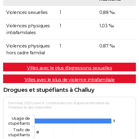
Violences sexuelles
1
0,88 ‰
Violences physiques
1
1,03 ‰
intrafamiliales
Violences physiques
1
0,87 ‰
hors cadre familial
Villes avec le plus d'agressions sexuelles
Villes avec le plus de violence intrafamiliale
Drogues et stupéfiants à Challuy
Données 2025 (source : Linternaute.com d'après le Ministère de
l'Intérieur et des Outre-Mer)
Usage de
1
stupéfiants
Trafic de
0
stupéfiants