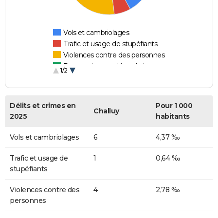
Vols et cambriolages
Trafic et usage de stupéfiants
Violences contre des personnes
Destructions et dégradations
1/2
Escroqueries et fraudes
Délits et crimes en
Pour 1 000
Challuy
2025
habitants
Vols et cambriolages
6
4,37 ‰
Trafic et usage de
1
0,64 ‰
stupéfiants
Violences contre des
4
2,78 ‰
personnes