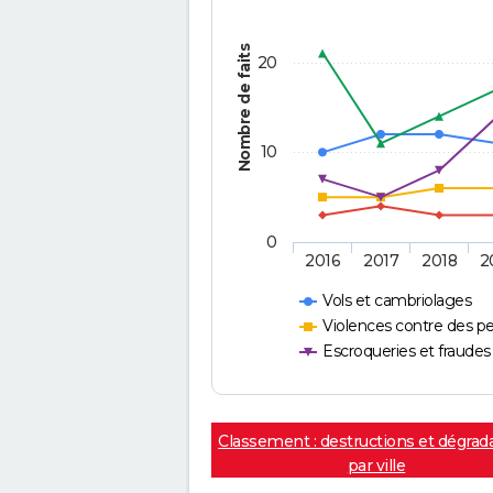
Nombre de faits
20
10
0
2016
2017
2018
2
Vols et cambriolages
Violences contre des p
Escroqueries et fraudes
Classement : destructions et dégrad
par ville