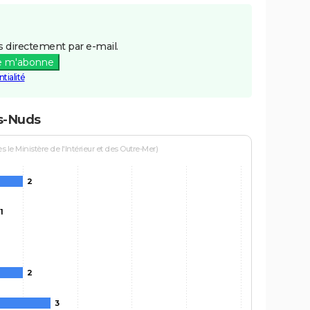
 directement par e-mail.
e m'abonne
tialité
ps-Nuds
le Ministère de l'Intérieur et des Outre-Mer)
2
1
2
3