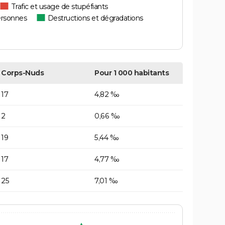
Trafic et usage de stupéfiants
ersonnes
Destructions et dégradations
Corps-Nuds
Pour 1 000 habitants
17
4,82 ‰
2
0,66 ‰
19
5,44 ‰
17
4,77 ‰
25
7,01 ‰