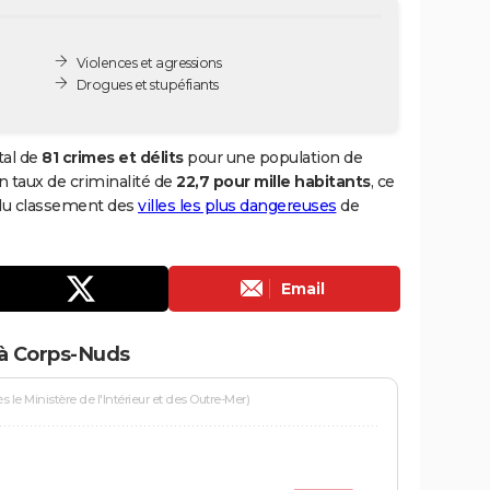
Violences et agressions
Drogues et stupéfiants
tal de
81 crimes et délits
pour une population de
 un taux de criminalité de
22,7 pour mille habitants
, ce
 du classement des
villes les plus dangereuses
de
Email
 à Corps-Nuds
le Ministère de l'Intérieur et des Outre-Mer)