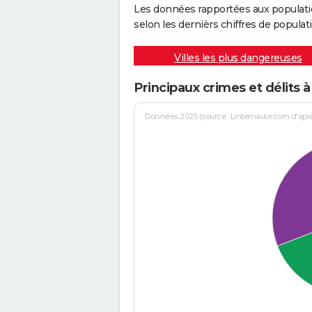
Les données rapportées aux populati
selon les dernièrs chiffres de populati
Villes les plus dangereuses
Principaux crimes et délits 
Données 2025 (source : Linternaute.com d'après 