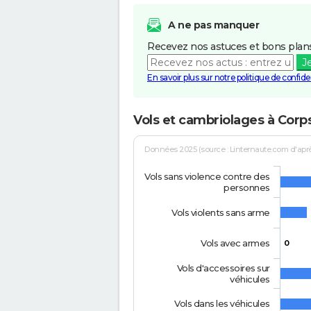
A ne pas manquer
Recevez nos astuces et bons plans
J
En savoir plus sur notre politique de confiden
Vols et cambriolages à Cor
Données 2025 (source : Linternaute.com d'après 
Vols sans violence contre des
personnes
Vols violents sans arme
Vols avec armes
0
Vols d'accessoires sur
véhicules
Vols dans les véhicules