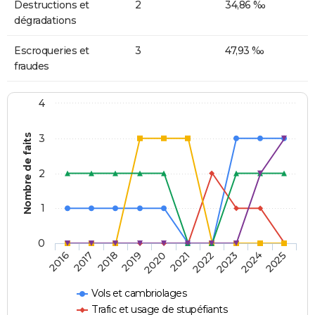
Destructions et
2
34,86 ‰
dégradations
Escroqueries et
3
47,93 ‰
fraudes
4
Nombre de faits
3
2
1
0
2018
2023
2019
2024
2020
2025
2016
2021
2017
2022
Vols et cambriolages
Trafic et usage de stupéfiants