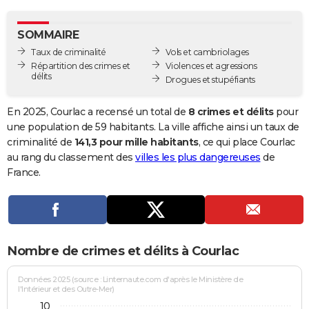
City break
Voyage de noces
Climat
Destinations
Voyage nature
Forum
+
PHOTO
SOMMAIRE
GUIDES D'ACHAT
Taux de criminalité
Vols et cambriolages
Répartition des crimes et
Violences et agressions
BONS PLANS
délits
Drogues et stupéfiants
CARTE DE VOEUX
En 2025, Courlac a recensé un total de
8 crimes et délits
pour
Carte Bonne année
Carte Pâques
Carte de Noël
Carte Saint-Valentin
Carte d'anniversaire
une population de 59 habitants. La ville affiche ainsi un taux de
DICTIONNAIRE
criminalité de
141,3 pour mille habitants
, ce qui place Courlac
Biographies
Expressions
Dictionnaire
Citations
Proverbes
au rang du classement des
villes les plus dangereuses
de
PROGRAMME TV
France.
COPAINS D'AVANT
Se connecter
Collèges
Universités
Service militaire
S'inscrire
Lycées
Primaires
Entreprises
Avis de recherche
AVIS DE DÉCÈS
FORUM
Nombre de crimes et délits à Courlac
Lifestyle
Sport
Television
Cinema
Bricolage
Culture
Auto
Voyage
Données 2025 (source : Linternaute.com d'après le Ministère de
l'Intérieur et des Outre-Mer)
10