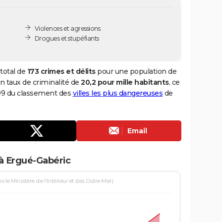
Violences et agressions
Drogues et stupéfiants
total de
173 crimes et délits
pour une population de
 un taux de criminalité de
20,2 pour mille habitants
, ce
699 du classement des
villes les plus dangereuses
de
Email
à Ergué-Gabéric
le Ministère de l'Intérieur et des Outre-Mer)