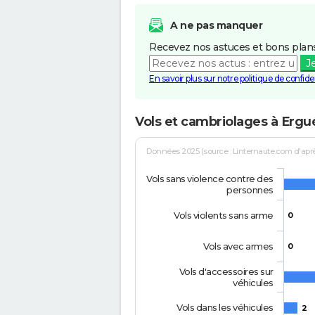
A ne pas manquer
Recevez nos astuces et bons plans
J
En savoir plus sur notre politique de confiden
Vols et cambriolages à Ergu
Données 2025 (source : Linternaute.com d'après 
Vols sans violence contre des
personnes
Vols violents sans arme
0
Vols avec armes
0
Vols d'accessoires sur
véhicules
Vols dans les véhicules
2