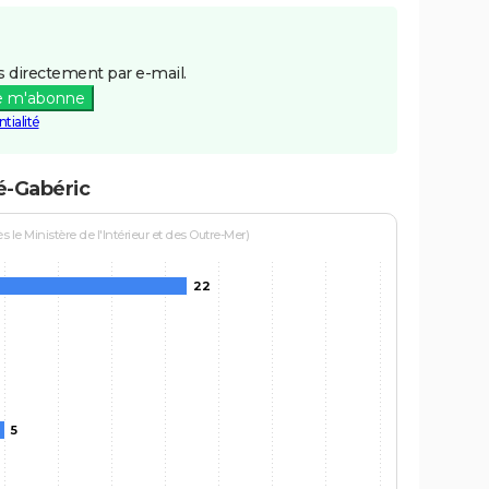
 directement par e-mail.
e m'abonne
tialité
é-Gabéric
le Ministère de l'Intérieur et des Outre-Mer)
22
5