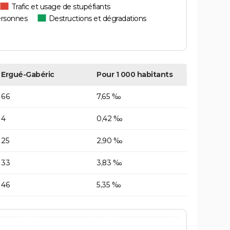
Trafic et usage de stupéfiants
ersonnes
Destructions et dégradations
Ergué-Gabéric
Pour 1 000 habitants
66
7,65 ‰
4
0,42 ‰
25
2,90 ‰
33
3,83 ‰
46
5,35 ‰