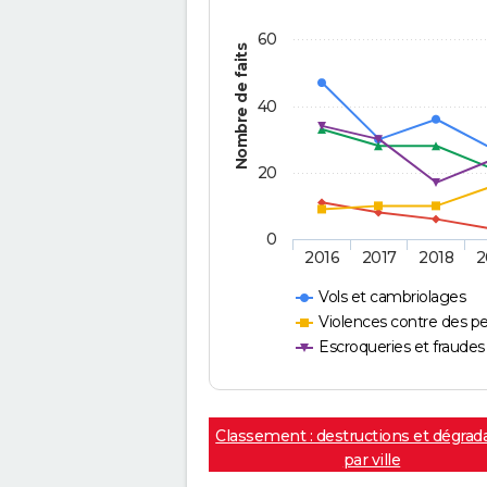
60
Nombre de faits
40
20
0
2016
2017
2018
2
Vols et cambriolages
Violences contre des p
Escroqueries et fraudes
Classement : destructions et dégrad
par ville