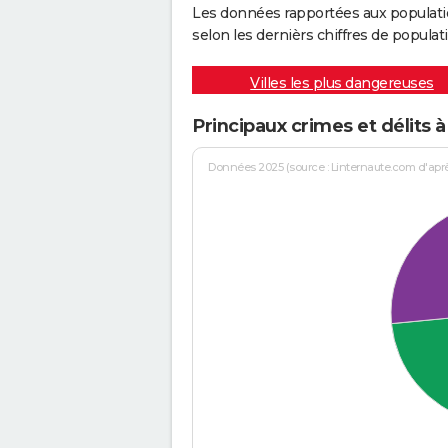
Les données rapportées aux populati
selon les dernièrs chiffres de populati
Villes les plus dangereuses
Principaux crimes et délits 
Données 2025 (source : Linternaute.com d'après 