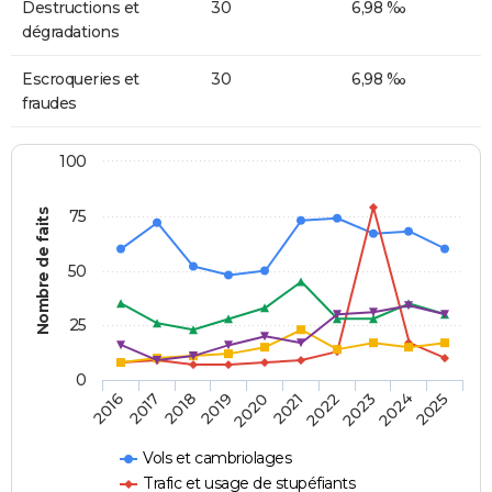
Destructions et
30
6,98 ‰
dégradations
Escroqueries et
30
6,98 ‰
fraudes
100
Nombre de faits
75
50
25
0
2018
2023
2019
2024
2020
2025
2016
2021
2017
2022
Vols et cambriolages
Trafic et usage de stupéfiants