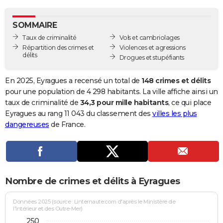
City break
Voyage de noces
Climat
Destinations
Voyage nature
Forum
+
PHOTO
SOMMAIRE
GUIDES D'ACHAT
Taux de criminalité
Vols et cambriolages
Répartition des crimes et
Violences et agressions
BONS PLANS
délits
Drogues et stupéfiants
CARTE DE VOEUX
En 2025, Eyragues a recensé un total de
148 crimes et délits
Carte Bonne année
Carte Pâques
Carte de Noël
Carte Saint-Valentin
Carte d'anniversaire
pour une population de 4 298 habitants. La ville affiche ainsi un
DICTIONNAIRE
taux de criminalité de
34,3 pour mille habitants
, ce qui place
Biographies
Expressions
Dictionnaire
Citations
Proverbes
Eyragues au rang 11 043 du classement des
villes les plus
PROGRAMME TV
dangereuses
de France.
COPAINS D'AVANT
Se connecter
Collèges
Universités
Service militaire
S'inscrire
Lycées
Primaires
Entreprises
Avis de recherche
AVIS DE DÉCÈS
FORUM
Nombre de crimes et délits à Eyragues
Lifestyle
Sport
Television
Cinema
Bricolage
Culture
Auto
Voyage
Données 2025 (source : Linternaute.com d'après le Ministère de
l'Intérieur et des Outre-Mer)
250