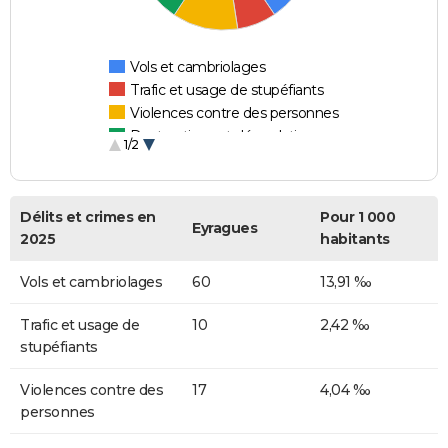
Vols et cambriolages
Trafic et usage de stupéfiants
Violences contre des personnes
Destructions et dégradations
1/2
Escroqueries et fraudes
Délits et crimes en
Pour 1 000
Eyragues
2025
habitants
Vols et cambriolages
60
13,91 ‰
Trafic et usage de
10
2,42 ‰
stupéfiants
Violences contre des
17
4,04 ‰
personnes