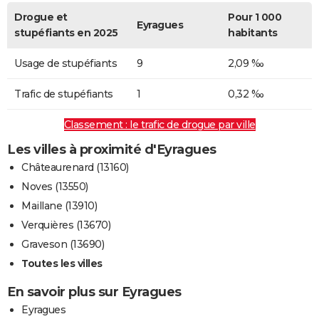
Drogue et
Pour 1 000
Eyragues
stupéfiants en 2025
habitants
Usage de stupéfiants
9
2,09 ‰
Trafic de stupéfiants
1
0,32 ‰
Classement : le trafic de drogue par ville
Les villes à proximité d'Eyragues
Châteaurenard (13160)
Noves (13550)
Maillane (13910)
Verquières (13670)
Graveson (13690)
Toutes les villes
En savoir plus sur Eyragues
Eyragues