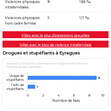
Violences physiques
8
1,86 ‰
intrafamiliales
Violences physiques
5
1,11 ‰
hors cadre familial
Villes avec le plus d'agressions sexuelles
Villes avec le plus de violence intrafamiliale
Drogues et stupéfiants à Eyragues
Données 2025 (source : Linternaute.com d'après le Ministère de
l'Intérieur et des Outre-Mer)
Usage de
9
stupéfiants
Trafic de
1
stupéfiants
0
2
4
6
8
10
Nombre de faits