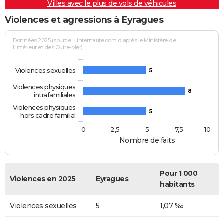
Villes avec le plus de vols de véhicules
Violences et agressions à Eyragues
Données 2025 (source : Linternaute.com d'après le Ministère de
l'Intérieur et des Outre-Mer)
Violences sexuelles
5
Violences physiques
8
intrafamiliales
Violences physiques
5
hors cadre familial
0
2,5
5
7,5
10
Nombre de faits
Pour 1 000
Violences en 2025
Eyragues
habitants
Violences sexuelles
5
1,07 ‰