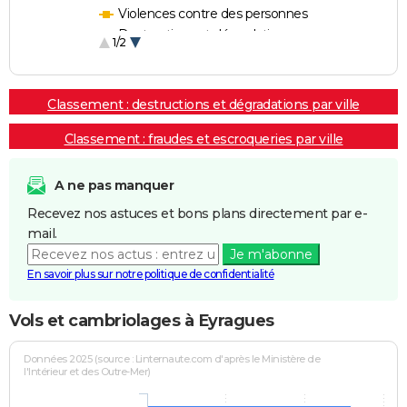
Violences contre des personnes
Destructions et dégradations
1/2
Escroqueries et fraudes
Classement : destructions et dégradations par ville
Classement : fraudes et escroqueries par ville
A ne pas manquer
Recevez nos astuces et bons plans directement par e-
mail.
Je m'abonne
En savoir plus sur notre politique de confidentialité
Vols et cambriolages à Eyragues
Données 2025 (source : Linternaute.com d'après le Ministère de
l'Intérieur et des Outre-Mer)