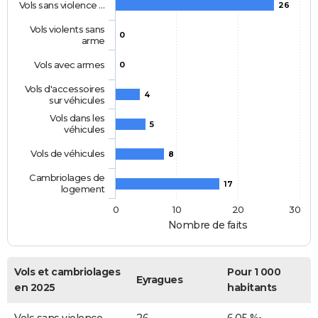
Vols sans violence …
26
Vols violents sans
0
arme
Vols avec armes
0
Vols d'accessoires
4
sur véhicules
Vols dans les
5
véhicules
Vols de véhicules
8
Cambriolages de
17
logement
0
10
20
30
Nombre de faits
Vols et cambriolages
Pour 1 000
Eyragues
en 2025
habitants
Vols sans violence
26
6,05 ‰