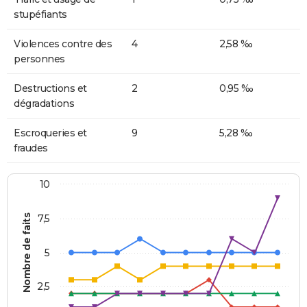
stupéfiants
Violences contre des
4
2,58 ‰
personnes
Destructions et
2
0,95 ‰
dégradations
Escroqueries et
9
5,28 ‰
fraudes
10
Nombre de faits
7,5
5
2,5