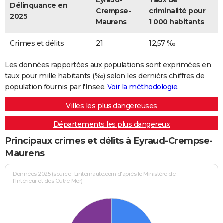
Eyraud-
Taux de
Délinquance en
Crempse-
criminalité pour
2025
Maurens
1 000 habitants
Crimes et délits
21
12,57 ‰
Les données rapportées aux populations sont exprimées en
taux pour mille habitants (‰) selon les dernièrs chiffres de
population fournis par l'Insee.
Voir la méthodologie
.
Villes les plus dangereuses
Départements les plus dangereux
Principaux crimes et délits à Eyraud-Crempse-
Maurens
Données 2025 (source : Linternaute.com d'après le Ministère de
l'Intérieur et des Outre-Mer)