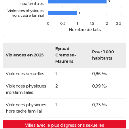
2
intrafamiliales
Violences physiques
1
hors cadre familial
0
0,5
1
1,5
2
2,5
Nombre de faits
Eyraud-
Pour 1 000
Violences en 2025
Crempse-
habitants
Maurens
Violences sexuelles
1
0,86 ‰
Violences physiques
2
0,99 ‰
intrafamiliales
Violences physiques
1
0,73 ‰
hors cadre familial
Villes avec le plus d'agressions sexuelles