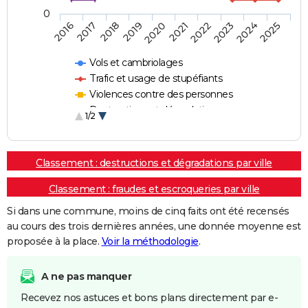
0
2018
2023
2020
2025
2017
2022
2019
2024
2016
2021
Vols et cambriolages
Trafic et usage de stupéfiants
Violences contre des personnes
Destructions et dégradations
1/2
Escroqueries et fraudes
Classement : destructions et dégradations par ville
Classement : fraudes et escroqueries par ville
Si dans une commune, moins de cinq faits ont été recensés
au cours des trois dernières années, une donnée moyenne est
proposée à la place.
Voir la méthodologie
.
A ne pas manquer
Recevez nos astuces et bons plans directement par e-