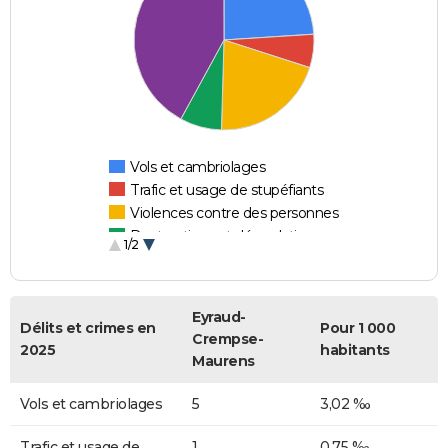
Vols et cambriolages
Trafic et usage de stupéfiants
Violences contre des personnes
Destructions et dégradations
1/2
Escroqueries et fraudes
Eyraud-
Délits et crimes en
Pour 1 000
Crempse-
2025
habitants
Maurens
Vols et cambriolages
5
3,02 ‰
Trafic et usage de
1
0,75 ‰