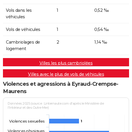
Vols dans les
1
0,52 ‰
véhicules
Vols de véhicules
1
0,54 ‰
Cambriolages de
2
1,14 ‰
logement
Villes les plus cambriolées
Villes avec le plus de vols de véhicules
Violences et agressions à Eyraud-Crempse-
Maurens
Données 2025 (source : Linternaute.com d'après le Ministère de
l'Intérieur et des Outre-Mer)
Violences sexuelles
1
Violences physiques