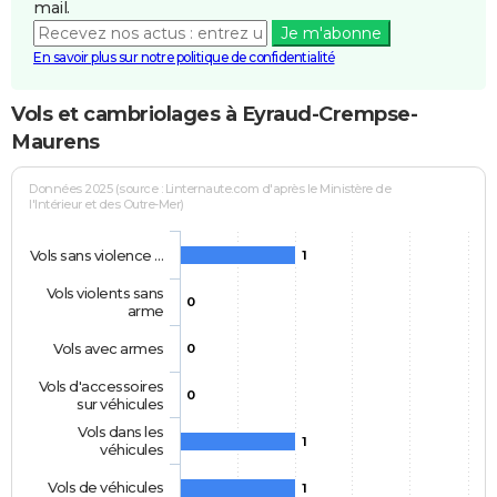
mail.
Je m'abonne
En savoir plus sur notre politique de confidentialité
Vols et cambriolages à Eyraud-Crempse-
Maurens
Données 2025 (source : Linternaute.com d'après le Ministère de
l'Intérieur et des Outre-Mer)
Vols sans violence …
1
Vols violents sans
0
arme
Vols avec armes
0
Vols d'accessoires
0
sur véhicules
Vols dans les
1
véhicules
Vols de véhicules
1