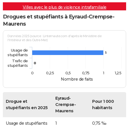
Villes avec le plus de violence intrafamiliale
Drogues et stupéfiants à Eyraud-Crempse-
Maurens
Données 2025 (source : Linternaute.com d'après le Ministère de
l'Intérieur et des Outre-Mer)
Usage de
1
stupéfiants
Trafic de
0
stupéfiants
0
0,25
0,5
0,75
1
1,25
Nombre de faits
Eyraud-
Drogue et
Pour 1 000
Crempse-
stupéfiants en 2025
habitants
Maurens
Usage de stupéfiants
1
0,75 ‰