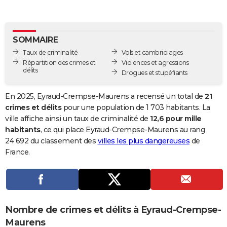
City break
Voyage de noces
Climat
Destinations
Voyage nature
Forum
+
PHOTO
GUIDES D'ACHAT
SOMMAIRE
Taux de criminalité
Vols et cambriolages
BONS PLANS
Répartition des crimes et
Violences et agressions
délits
Drogues et stupéfiants
CARTE DE VOEUX
Carte Bonne année
Carte Pâques
Carte de Noël
Carte Saint-Valentin
Carte d'anniversaire
DICTIONNAIRE
En 2025, Eyraud-Crempse-Maurens a recensé un total de
21
crimes et délits
pour une population de 1 703 habitants. La
Biographies
Expressions
Dictionnaire
Citations
Proverbes
PROGRAMME TV
ville affiche ainsi un taux de criminalité de
12,6 pour mille
habitants
, ce qui place Eyraud-Crempse-Maurens au rang
COPAINS D'AVANT
24 692 du classement des
villes les plus dangereuses
de
France.
Se connecter
Collèges
Universités
Service militaire
S'inscrire
Lycées
Primaires
Entreprises
Avis de recherche
AVIS DE DÉCÈS
FORUM
Lifestyle
Sport
Television
Cinema
Bricolage
Culture
Auto
Voyage
Nombre de crimes et délits à Eyraud-Crempse-
Maurens