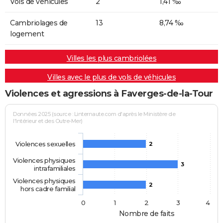
Vols de véhicules
2
1,41 ‰
Cambriolages de
13
8,74 ‰
logement
Villes les plus cambriolées
Villes avec le plus de vols de véhicules
Violences et agressions à Faverges-de-la-Tour
Données 2025 (source : Linternaute.com d'après le Ministère de
l'Intérieur et des Outre-Mer)
Violences sexuelles
2
Violences physiques
3
intrafamiliales
Violences physiques
2
hors cadre familial
0
1
2
3
4
Nombre de faits