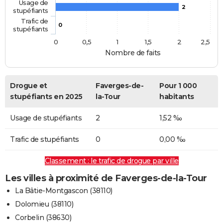
Usage de
2
stupéfiants
Trafic de
0
stupéfiants
0
0,5
1
1,5
2
2,5
Nombre de faits
Drogue et
Faverges-de-
Pour 1 000
stupéfiants en 2025
la-Tour
habitants
Usage de stupéfiants
2
1,52 ‰
Trafic de stupéfiants
0
0,00 ‰
Classement : le trafic de drogue par ville
Les villes à proximité de Faverges-de-la-Tour
La Bâtie-Montgascon (38110)
Dolomieu (38110)
Corbelin (38630)