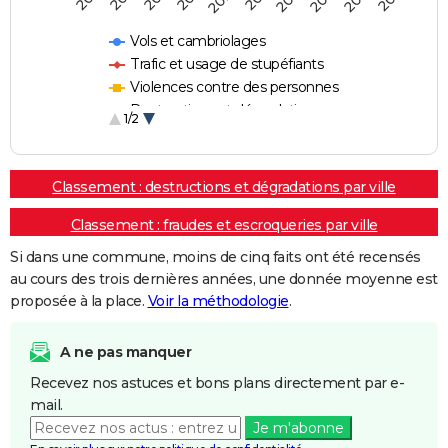
Vols et cambriolages
Trafic et usage de stupéfiants
Violences contre des personnes
Destructions et dégradations
1/2
Escroqueries et fraudes
Classement : destructions et dégradations par ville
Classement : fraudes et escroqueries par ville
Si dans une commune, moins de cinq faits ont été recensés
au cours des trois dernières années, une donnée moyenne est
proposée à la place.
Voir la méthodologie
.
A ne pas manquer
Recevez nos astuces et bons plans directement par e-
mail.
Je m'abonne