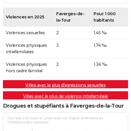
Faverges-de-
Pour 1 000
Violences en 2025
la-Tour
habitants
Violences sexuelles
2
1,45 ‰
Violences physiques
3
1,74 ‰
intrafamiliales
Violences physiques
2
1,36 ‰
hors cadre familial
Villes avec le plus d'agressions sexuelles
Villes avec le plus de violence intrafamiliale
Drogues et stupéfiants à Faverges-de-la-Tour
Données 2025 (source : Linternaute.com d'après le Ministère de
l'Intérieur et des Outre-Mer)