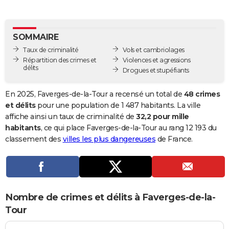
City break
Voyage de noces
Climat
Destinations
Voyage nature
Forum
+
PHOTO
GUIDES D'ACHAT
SOMMAIRE
Taux de criminalité
Vols et cambriolages
BONS PLANS
Répartition des crimes et
Violences et agressions
délits
Drogues et stupéfiants
CARTE DE VOEUX
Carte Bonne année
Carte Pâques
Carte de Noël
Carte Saint-Valentin
Carte d'anniversaire
En 2025, Faverges-de-la-Tour a recensé un total de
48 crimes
DICTIONNAIRE
et délits
pour une population de 1 487 habitants. La ville
Biographies
Expressions
Dictionnaire
Citations
Proverbes
affiche ainsi un taux de criminalité de
32,2 pour mille
PROGRAMME TV
habitants
, ce qui place Faverges-de-la-Tour au rang 12 193 du
COPAINS D'AVANT
classement des
villes les plus dangereuses
de France.
Se connecter
Collèges
Universités
Service militaire
S'inscrire
Lycées
Primaires
Entreprises
Avis de recherche
AVIS DE DÉCÈS
FORUM
Nombre de crimes et délits à Faverges-de-la-
Lifestyle
Sport
Television
Cinema
Bricolage
Culture
Auto
Voyage
Tour