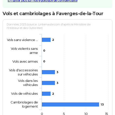
En savoir plus sur notre politique de confidentialité
Vols et cambriolages à Faverges-de-la-Tour
Données 2025 (source : Linternaute.com d'après le Ministère de
l'Intérieur et des Outre-Mer)
Vols sans violence …
2
Vols violents sans
0
arme
Vols avec armes
0
Vols d'accessoires
3
sur véhicules
Vols dans les
3
véhicules
Vols de véhicules
2
Cambriolages de
13
logement
0
5
10
15