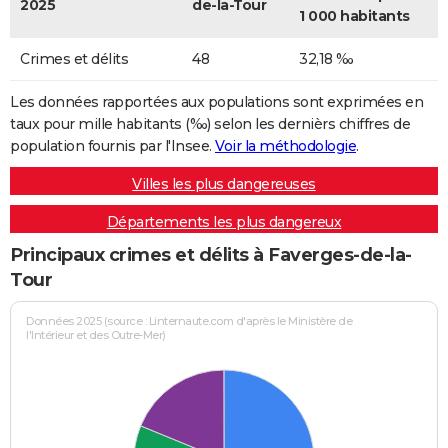
2025
de-la-Tour
1 000 habitants
Crimes et délits
48
32,18 ‰
Les données rapportées aux populations sont exprimées en
taux pour mille habitants (‰) selon les dernièrs chiffres de
population fournis par l'Insee.
Voir la méthodologie
.
Villes les plus dangereuses
Départements les plus dangereux
Principaux crimes et délits à Faverges-de-la-
Tour
Données 2025 (source : Linternaute.com d'après le Ministère de
l'Intérieur et des Outre-Mer)