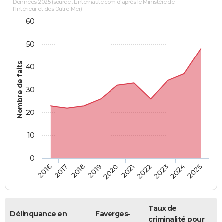
Données 2025 (source : Linternaute.com d'après le Ministère de
l'Intérieur et des Outre-Mer)
60
50
Nombre de faits
40
30
20
10
0
2018
2023
2017
2022
2016
2021
2020
2025
2019
2024
Taux de
Délinquance en
Faverges-
criminalité pour