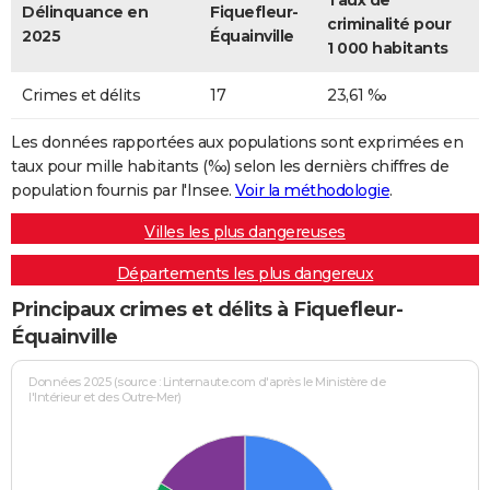
Taux de
Délinquance en
Fiquefleur-
criminalité pour
2025
Équainville
1 000 habitants
Crimes et délits
17
23,61 ‰
Les données rapportées aux populations sont exprimées en
taux pour mille habitants (‰) selon les dernièrs chiffres de
population fournis par l'Insee.
Voir la méthodologie
.
Villes les plus dangereuses
Départements les plus dangereux
Principaux crimes et délits à Fiquefleur-
Équainville
Données 2025 (source : Linternaute.com d'après le Ministère de
l'Intérieur et des Outre-Mer)