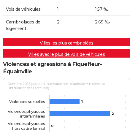
Vols de véhicules
1
1,57 ‰
Cambriolages de
2
2,69 ‰
logement
Villes les plus cambriolées
Villes avec le plus de vols de véhicules
Violences et agressions à Fiquefleur-
Équainville
Données 2025 (source : Linternaute.com d'après le Ministère de
l'Intérieur et des Outre-Mer)
Violences sexuelles
1
Violences physiques
2
intrafamiliales
Violences physiques
0
hors cadre familial