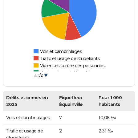
Vols et cambriolages
Trafic et usage de stupéfiants
Violences contre des personnes
Destructions et dégradations
1/2
Escroqueries et fraudes
Délits et crimes en
Fiquefleur-
Pour 1 000
2025
Équainville
habitants
Vols et cambriolages
7
10,08 ‰
Trafic et usage de
2
2,31 ‰
stupéfiants