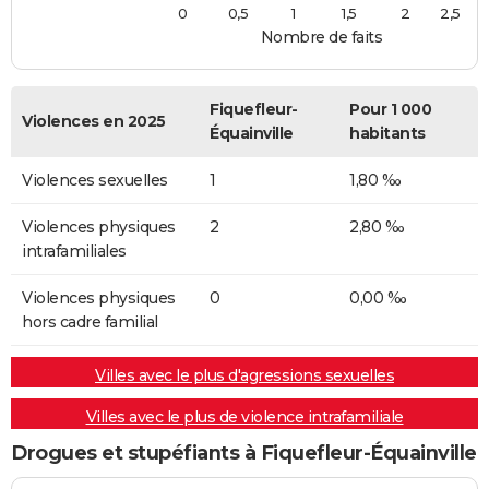
0
0,5
1
1,5
2
2,5
Nombre de faits
Fiquefleur-
Pour 1 000
Violences en 2025
Équainville
habitants
Violences sexuelles
1
1,80 ‰
Violences physiques
2
2,80 ‰
intrafamiliales
Violences physiques
0
0,00 ‰
hors cadre familial
Villes avec le plus d'agressions sexuelles
Villes avec le plus de violence intrafamiliale
Drogues et stupéfiants à Fiquefleur-Équainville