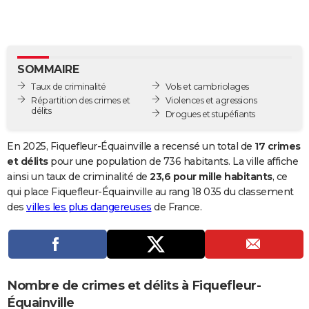
City break
Voyage de noces
Climat
Destinations
Voyage nature
Forum
+
PHOTO
GUIDES D'ACHAT
SOMMAIRE
BONS PLANS
Taux de criminalité
Vols et cambriolages
CARTE DE VOEUX
Répartition des crimes et
Violences et agressions
délits
Drogues et stupéfiants
Carte Bonne année
Carte Pâques
Carte de Noël
Carte Saint-Valentin
Carte d'anniversaire
DICTIONNAIRE
En 2025, Fiquefleur-Équainville a recensé un total de
17 crimes
Biographies
Expressions
Dictionnaire
Citations
Proverbes
PROGRAMME TV
et délits
pour une population de 736 habitants. La ville affiche
ainsi un taux de criminalité de
23,6 pour mille habitants
, ce
COPAINS D'AVANT
qui place Fiquefleur-Équainville au rang 18 035 du classement
des
villes les plus dangereuses
de France.
Se connecter
Collèges
Universités
Service militaire
S'inscrire
Lycées
Primaires
Entreprises
Avis de recherche
AVIS DE DÉCÈS
FORUM
Lifestyle
Sport
Television
Cinema
Bricolage
Culture
Auto
Voyage
Nombre de crimes et délits à Fiquefleur-
Équainville