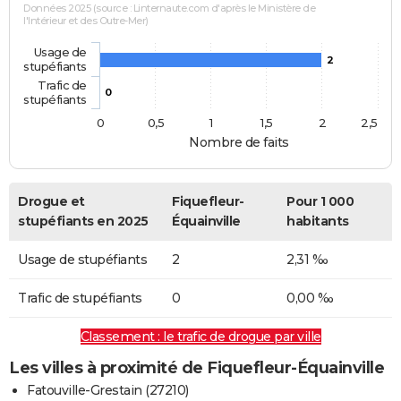
Données 2025 (source : Linternaute.com d'après le Ministère de
l'Intérieur et des Outre-Mer)
Usage de
2
stupéfiants
Trafic de
0
stupéfiants
0
0,5
1
1,5
2
2,5
Nombre de faits
Drogue et
Fiquefleur-
Pour 1 000
stupéfiants en 2025
Équainville
habitants
Usage de stupéfiants
2
2,31 ‰
Trafic de stupéfiants
0
0,00 ‰
Classement : le trafic de drogue par ville
Les villes à proximité de Fiquefleur-Équainville
Fatouville-Grestain (27210)