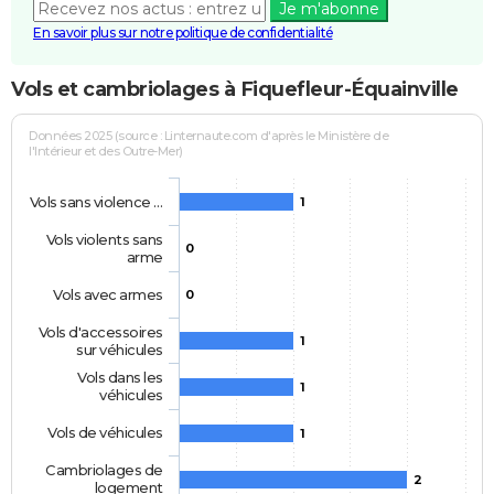
Je m'abonne
En savoir plus sur notre politique de confidentialité
Vols et cambriolages à Fiquefleur-Équainville
Données 2025 (source : Linternaute.com d'après le Ministère de
l'Intérieur et des Outre-Mer)
Vols sans violence …
1
Vols violents sans
0
arme
Vols avec armes
0
Vols d'accessoires
1
sur véhicules
Vols dans les
1
véhicules
Vols de véhicules
1
Cambriolages de
2
logement