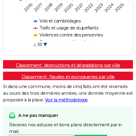
2018
2023
2020
2025
2017
2022
2019
2024
2016
2021
Vols et cambriolages
Trafic et usage de stupéfiants
Violences contre des personnes
Destructions et dégradations
1/2
Escroqueries et fraudes
Classement : destructions et dégradations par ville
Classement : fraudes et escroqueries par ville
Si dans une commune, moins de cinq faits ont été recensés
au cours des trois dernières années, une donnée moyenne est
proposée à la place.
Voir la méthodologie
.
A ne pas manquer
Recevez nos astuces et bons plans directement par e-
mail.