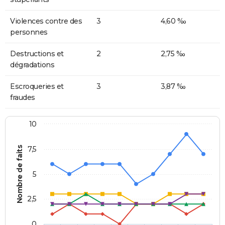
Violences contre des
3
4,60 ‰
personnes
Destructions et
2
2,75 ‰
dégradations
Escroqueries et
3
3,87 ‰
fraudes
10
Nombre de faits
7,5
5
2,5
0