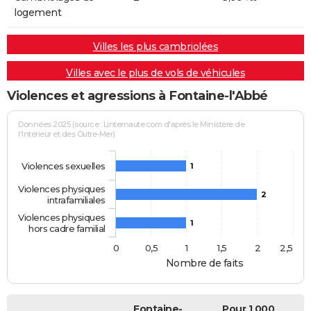
logement
Villes les plus cambriolées
Villes avec le plus de vols de véhicules
Violences et agressions à Fontaine-l'Abbé
Données 2025 (source : Linternaute.com d'après le Ministère de
l'Intérieur et des Outre-Mer)
Violences sexuelles
1
Violences physiques
2
intrafamiliales
Violences physiques
1
hors cadre familial
0
0,5
1
1,5
2
2,5
Nombre de faits
Fontaine-
Pour 1 000