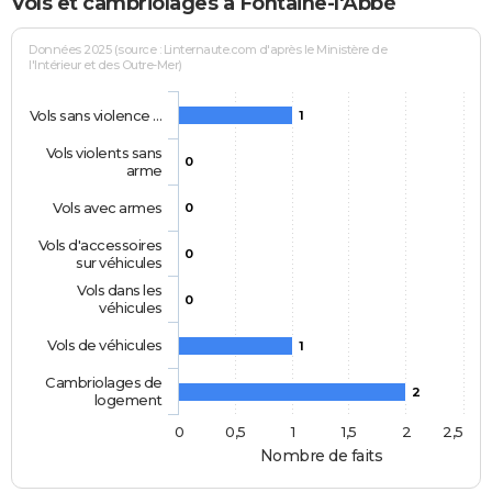
Vols et cambriolages à Fontaine-l'Abbé
Données 2025 (source : Linternaute.com d'après le Ministère de
l'Intérieur et des Outre-Mer)
Vols sans violence …
1
Vols violents sans
0
arme
Vols avec armes
0
Vols d'accessoires
0
sur véhicules
Vols dans les
0
véhicules
Vols de véhicules
1
Cambriolages de
2
logement
0
0,5
1
1,5
2
2,5
Nombre de faits