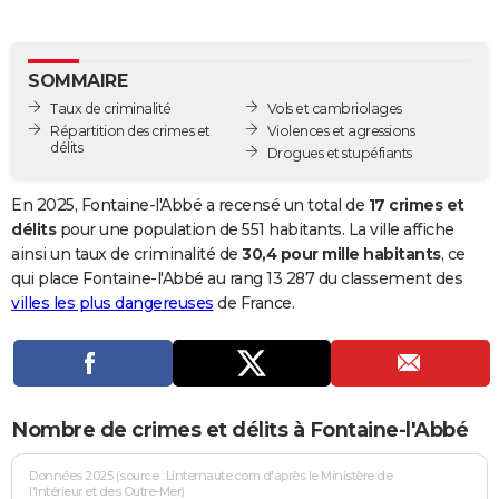
City break
Voyage de noces
Climat
Destinations
Voyage nature
Forum
+
PHOTO
GUIDES D'ACHAT
SOMMAIRE
Taux de criminalité
Vols et cambriolages
BONS PLANS
Répartition des crimes et
Violences et agressions
délits
Drogues et stupéfiants
CARTE DE VOEUX
Carte Bonne année
Carte Pâques
Carte de Noël
Carte Saint-Valentin
Carte d'anniversaire
En 2025, Fontaine-l'Abbé a recensé un total de
17 crimes et
DICTIONNAIRE
délits
pour une population de 551 habitants. La ville affiche
Biographies
Expressions
Dictionnaire
Citations
Proverbes
ainsi un taux de criminalité de
30,4 pour mille habitants
, ce
PROGRAMME TV
qui place Fontaine-l'Abbé au rang 13 287 du classement des
COPAINS D'AVANT
villes les plus dangereuses
de France.
Se connecter
Collèges
Universités
Service militaire
S'inscrire
Lycées
Primaires
Entreprises
Avis de recherche
AVIS DE DÉCÈS
FORUM
Nombre de crimes et délits à Fontaine-l'Abbé
Lifestyle
Sport
Television
Cinema
Bricolage
Culture
Auto
Voyage
Données 2025 (source : Linternaute.com d'après le Ministère de
l'Intérieur et des Outre-Mer)