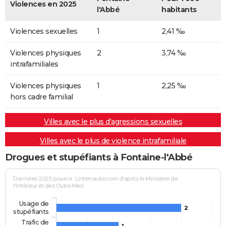
Violences en 2025
l'Abbé
habitants
Violences sexuelles
1
2,41 ‰
Violences physiques
2
3,74 ‰
intrafamiliales
Violences physiques
1
2,25 ‰
hors cadre familial
Villes avec le plus d'agressions sexuelles
Villes avec le plus de violence intrafamiliale
Drogues et stupéfiants à Fontaine-l'Abbé
Données 2025 (source : Linternaute.com d'après le Ministère de
l'Intérieur et des Outre-Mer)
Usage de
2
stupéfiants
Trafic de
1