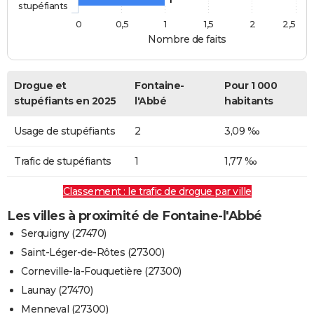
stupéfiants
0
0,5
1
1,5
2
2,5
Nombre de faits
Drogue et
Fontaine-
Pour 1 000
stupéfiants en 2025
l'Abbé
habitants
Usage de stupéfiants
2
3,09 ‰
Trafic de stupéfiants
1
1,77 ‰
Classement : le trafic de drogue par ville
Les villes à proximité de Fontaine-l'Abbé
Serquigny (27470)
Saint-Léger-de-Rôtes (27300)
Corneville-la-Fouquetière (27300)
Launay (27470)
Menneval (27300)