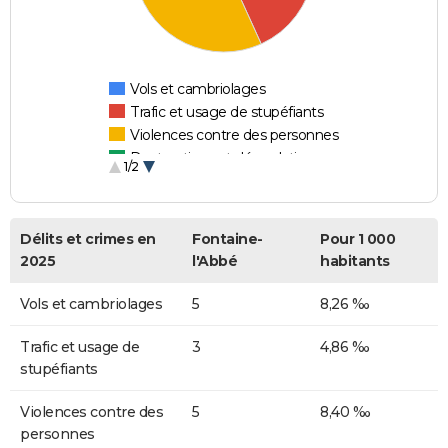
Vols et cambriolages
Trafic et usage de stupéfiants
Violences contre des personnes
Destructions et dégradations
1/2
Escroqueries et fraudes
Délits et crimes en
Fontaine-
Pour 1 000
2025
l'Abbé
habitants
Vols et cambriolages
5
8,26 ‰
Trafic et usage de
3
4,86 ‰
stupéfiants
Violences contre des
5
8,40 ‰
personnes