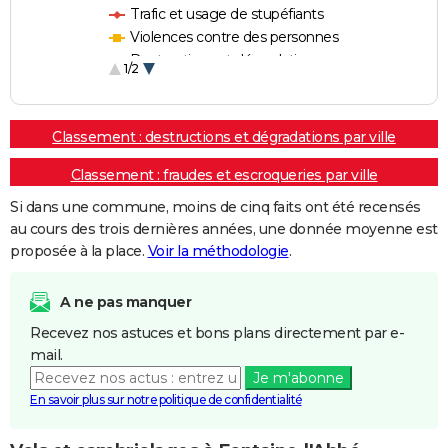
Trafic et usage de stupéfiants
Violences contre des personnes
Destructions et dégradations
1/2
Escroqueries et fraudes
Classement : destructions et dégradations par ville
Classement : fraudes et escroqueries par ville
Si dans une commune, moins de cinq faits ont été recensés
au cours des trois dernières années, une donnée moyenne est
proposée à la place.
Voir la méthodologie
.
A ne pas manquer
Recevez nos astuces et bons plans directement par e-
mail.
Je m'abonne
En savoir plus sur notre politique de confidentialité