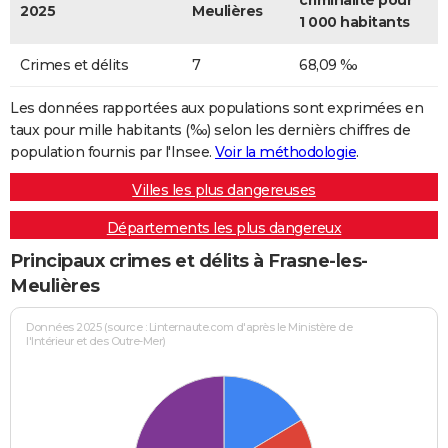
criminalité pour
2025
Meulières
1 000 habitants
Crimes et délits
7
68,09 ‰
Les données rapportées aux populations sont exprimées en
taux pour mille habitants (‰) selon les dernièrs chiffres de
population fournis par l'Insee.
Voir la méthodologie
.
Villes les plus dangereuses
Départements les plus dangereux
Principaux crimes et délits à Frasne-les-
Meulières
Données 2025 (source : Linternaute.com d'après le Ministère de
l'Intérieur et des Outre-Mer)