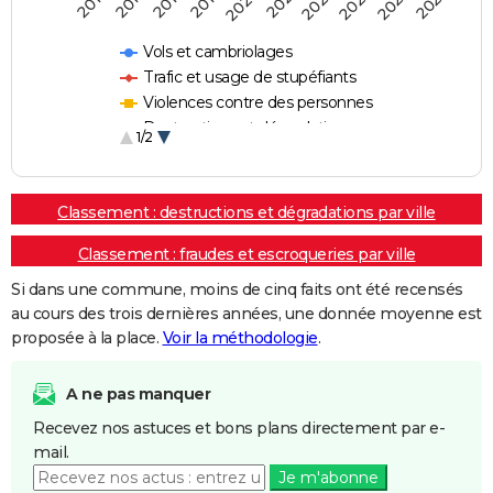
2018
2023
2019
2024
2020
2025
2016
2021
2017
2022
Vols et cambriolages
Trafic et usage de stupéfiants
Violences contre des personnes
Destructions et dégradations
1/2
Escroqueries et fraudes
Classement : destructions et dégradations par ville
Classement : fraudes et escroqueries par ville
Si dans une commune, moins de cinq faits ont été recensés
au cours des trois dernières années, une donnée moyenne est
proposée à la place.
Voir la méthodologie
.
A ne pas manquer
Recevez nos astuces et bons plans directement par e-
mail.
Je m'abonne