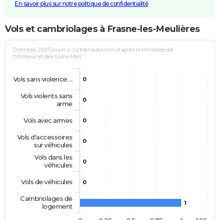
En savoir plus sur notre politique de confidentialité
Vols et cambriolages à Frasne-les-Meulières
Données 2025 (source : Linternaute.com d'après le Ministère de
l'Intérieur et des Outre-Mer)
Vols sans violence …
0
Vols violents sans
0
arme
Vols avec armes
0
Vols d'accessoires
0
sur véhicules
Vols dans les
0
véhicules
Vols de véhicules
0
Cambriolages de
1
logement