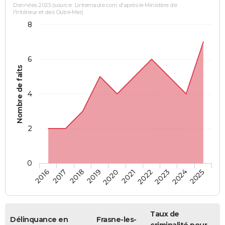
Données 2025 (source : Linternaute.com d'après le Ministère de
l'Intérieur et des Outre-Mer)
8
6
Nombre de faits
4
2
0
2018
2023
2019
2024
2020
2025
2016
2021
2017
2022
Taux de
Délinquance en
Frasne-les-