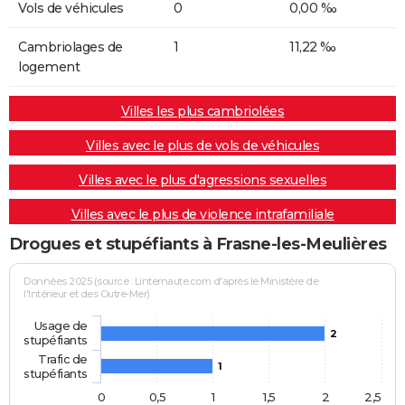
Vols de véhicules
0
0,00 ‰
Cambriolages de
1
11,22 ‰
logement
Villes les plus cambriolées
Villes avec le plus de vols de véhicules
Villes avec le plus d'agressions sexuelles
Villes avec le plus de violence intrafamiliale
Drogues et stupéfiants à Frasne-les-Meulières
Données 2025 (source : Linternaute.com d'après le Ministère de
l'Intérieur et des Outre-Mer)
Usage de
2
stupéfiants
Trafic de
1
stupéfiants
0
0,5
1
1,5
2
2,5