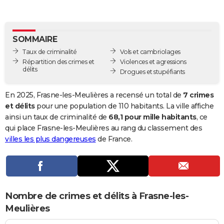
City break
Voyage de noces
Climat
Destinations
Voyage nature
Forum
+
PHOTO
GUIDES D'ACHAT
SOMMAIRE
Taux de criminalité
Vols et cambriolages
BONS PLANS
Répartition des crimes et
Violences et agressions
délits
Drogues et stupéfiants
CARTE DE VOEUX
Carte Bonne année
Carte Pâques
Carte de Noël
Carte Saint-Valentin
Carte d'anniversaire
DICTIONNAIRE
En 2025, Frasne-les-Meulières a recensé un total de
7 crimes
et délits
pour une population de 110 habitants. La ville affiche
Biographies
Expressions
Dictionnaire
Citations
Proverbes
PROGRAMME TV
ainsi un taux de criminalité de
68,1 pour mille habitants
, ce
qui place Frasne-les-Meulières au rang du classement des
COPAINS D'AVANT
villes les plus dangereuses
de France.
Se connecter
Collèges
Universités
Service militaire
S'inscrire
Lycées
Primaires
Entreprises
Avis de recherche
AVIS DE DÉCÈS
FORUM
Lifestyle
Sport
Television
Cinema
Bricolage
Culture
Auto
Voyage
Nombre de crimes et délits à Frasne-les-
Meulières