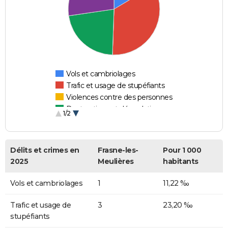
Vols et cambriolages
Trafic et usage de stupéfiants
Violences contre des personnes
Destructions et dégradations
1/2
Escroqueries et fraudes
Délits et crimes en
Frasne-les-
Pour 1 000
2025
Meulières
habitants
Vols et cambriolages
1
11,22 ‰
Trafic et usage de
3
23,20 ‰
stupéfiants