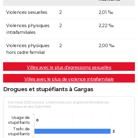
Violences sexuelles
2
2,01 ‰
Violences physiques
2
2,22 ‰
intrafamiliales
Violences physiques
2
2,00 ‰
hors cadre familial
Villes avec le plus d'agressions sexuelles
Villes avec le plus de violence intrafamiliale
Drogues et stupéfiants à Gargas
Données 2025 (source : Linternaute.com d'après le Ministère de
l'Intérieur et des Outre-Mer)
Usage de
0
stupéfiants
Trafic de
2
stupéfiants