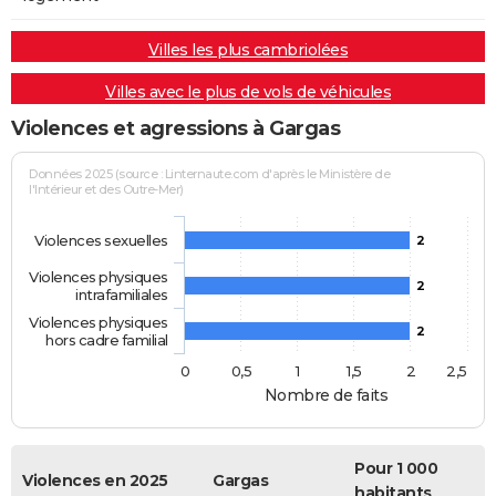
Villes les plus cambriolées
Villes avec le plus de vols de véhicules
Violences et agressions à Gargas
Données 2025 (source : Linternaute.com d'après le Ministère de
l'Intérieur et des Outre-Mer)
Violences sexuelles
2
Violences physiques
2
intrafamiliales
Violences physiques
2
hors cadre familial
0
0,5
1
1,5
2
2,5
Nombre de faits
Pour 1 000
Violences en 2025
Gargas
habitants