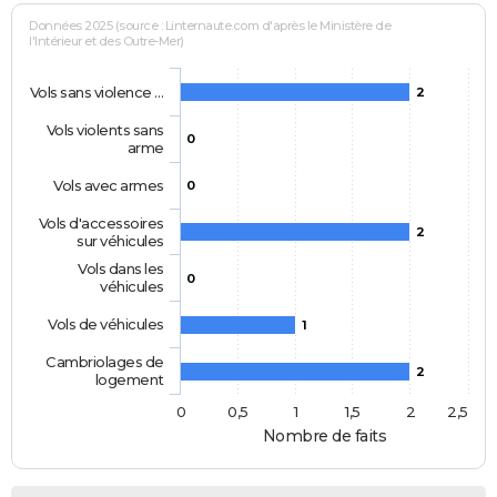
Données 2025 (source : Linternaute.com d'après le Ministère de
l'Intérieur et des Outre-Mer)
Vols sans violence …
2
Vols violents sans
0
arme
Vols avec armes
0
Vols d'accessoires
2
sur véhicules
Vols dans les
0
véhicules
Vols de véhicules
1
Cambriolages de
2
logement
0
0,5
1
1,5
2
2,5
Nombre de faits