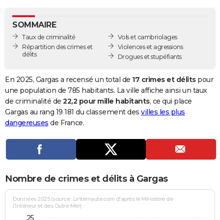
City break
Voyage de noces
Climat
Destinations
Voyage nature
Forum
+
PHOTO
SOMMAIRE
GUIDES D'ACHAT
Taux de criminalité
Vols et cambriolages
Répartition des crimes et
Violences et agressions
BONS PLANS
délits
Drogues et stupéfiants
CARTE DE VOEUX
En 2025, Gargas a recensé un total de
17 crimes et délits
pour
Carte Bonne année
Carte Pâques
Carte de Noël
Carte Saint-Valentin
Carte d'anniversaire
une population de 785 habitants. La ville affiche ainsi un taux
DICTIONNAIRE
de criminalité de
22,2 pour mille habitants
, ce qui place
Biographies
Expressions
Dictionnaire
Citations
Proverbes
Gargas au rang 19 181 du classement des
villes les plus
PROGRAMME TV
dangereuses
de France.
COPAINS D'AVANT
Se connecter
Collèges
Universités
Service militaire
S'inscrire
Lycées
Primaires
Entreprises
Avis de recherche
AVIS DE DÉCÈS
FORUM
Nombre de crimes et délits à Gargas
Lifestyle
Sport
Television
Cinema
Bricolage
Culture
Auto
Voyage
Données 2025 (source : Linternaute.com d'après le Ministère de
l'Intérieur et des Outre-Mer)
25