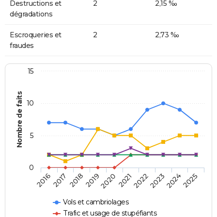
Destructions et
2
2,15 ‰
dégradations
Escroqueries et
2
2,73 ‰
fraudes
15
Nombre de faits
10
5
0
2018
2023
2017
2022
2016
2021
2020
2025
2019
2024
Vols et cambriolages
Trafic et usage de stupéfiants