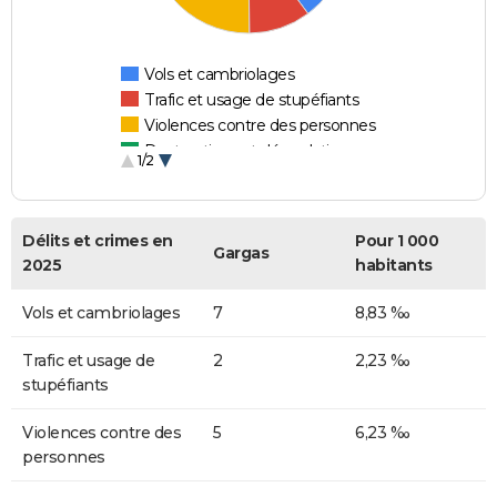
Vols et cambriolages
Trafic et usage de stupéfiants
Violences contre des personnes
Destructions et dégradations
1/2
Escroqueries et fraudes
Délits et crimes en
Pour 1 000
Gargas
2025
habitants
Vols et cambriolages
7
8,83 ‰
Trafic et usage de
2
2,23 ‰
stupéfiants
Violences contre des
5
6,23 ‰
personnes