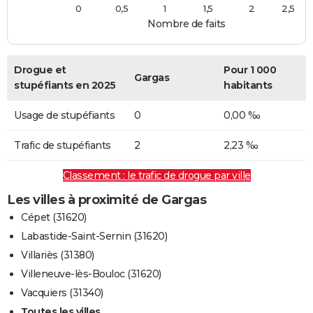
0
0,5
1
1,5
2
2,5
Nombre de faits
Drogue et
Pour 1 000
Gargas
stupéfiants en 2025
habitants
Usage de stupéfiants
0
0,00 ‰
Trafic de stupéfiants
2
2,23 ‰
Classement : le trafic de drogue par ville
Les villes à proximité de Gargas
Cépet (31620)
Labastide-Saint-Sernin (31620)
Villariès (31380)
Villeneuve-lès-Bouloc (31620)
Vacquiers (31340)
Toutes les villes