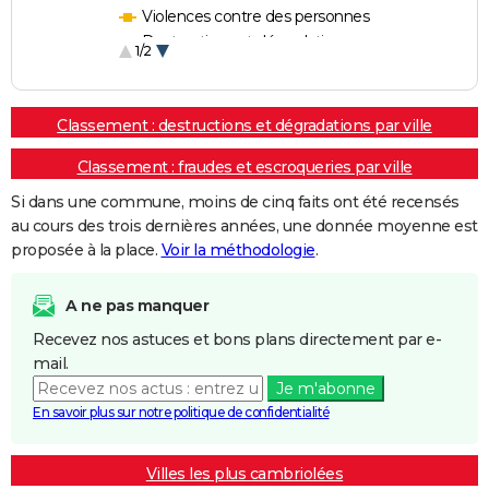
Violences contre des personnes
Destructions et dégradations
1/2
Escroqueries et fraudes
Classement : destructions et dégradations par ville
Classement : fraudes et escroqueries par ville
Si dans une commune, moins de cinq faits ont été recensés
au cours des trois dernières années, une donnée moyenne est
proposée à la place.
Voir la méthodologie
.
A ne pas manquer
Recevez nos astuces et bons plans directement par e-
mail.
Je m'abonne
En savoir plus sur notre politique de confidentialité
Villes les plus cambriolées