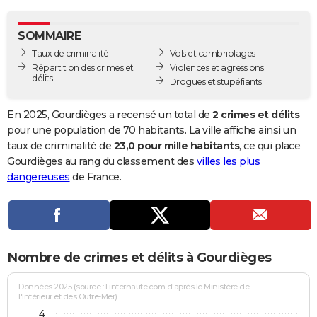
City break
Voyage de noces
Climat
Destinations
Voyage nature
Forum
+
PHOTO
SOMMAIRE
GUIDES D'ACHAT
Taux de criminalité
Vols et cambriolages
Répartition des crimes et
Violences et agressions
BONS PLANS
délits
Drogues et stupéfiants
CARTE DE VOEUX
En 2025, Gourdièges a recensé un total de
2 crimes et délits
Carte Bonne année
Carte Pâques
Carte de Noël
Carte Saint-Valentin
Carte d'anniversaire
pour une population de 70 habitants. La ville affiche ainsi un
DICTIONNAIRE
taux de criminalité de
23,0 pour mille habitants
, ce qui place
Biographies
Expressions
Dictionnaire
Citations
Proverbes
Gourdièges au rang du classement des
villes les plus
PROGRAMME TV
dangereuses
de France.
COPAINS D'AVANT
Se connecter
Collèges
Universités
Service militaire
S'inscrire
Lycées
Primaires
Entreprises
Avis de recherche
AVIS DE DÉCÈS
FORUM
Nombre de crimes et délits à Gourdièges
Lifestyle
Sport
Television
Cinema
Bricolage
Culture
Auto
Voyage
Données 2025 (source : Linternaute.com d'après le Ministère de
l'Intérieur et des Outre-Mer)
4