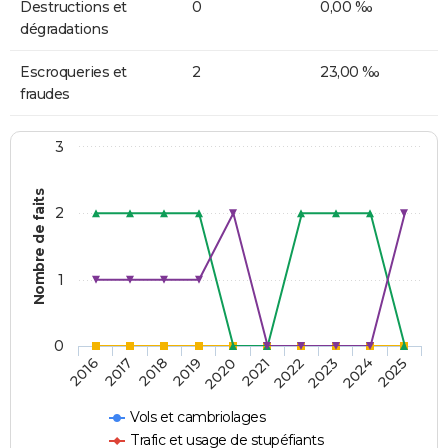
Destructions et
0
0,00 ‰
dégradations
Escroqueries et
2
23,00 ‰
fraudes
3
Nombre de faits
2
1
0
2018
2023
2019
2024
2020
2025
2016
2021
2017
2022
Vols et cambriolages
Trafic et usage de stupéfiants