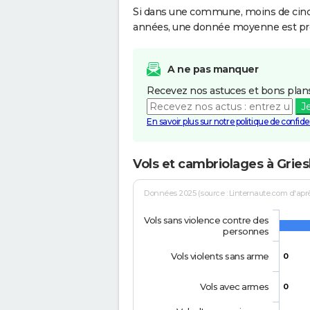
Si dans une commune, moins de cinq f
années, une donnée moyenne est pro
A ne pas manquer
Recevez nos astuces et bons plans
J
En savoir plus sur notre politique de confiden
Vols et cambriolages à Grie
Données 2025 (source : Linternaute.com d'après 
Vols sans violence contre des
personnes
Vols violents sans arme
0
Vols avec armes
0