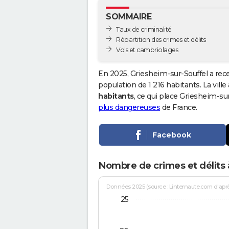
SOMMAIRE
Taux de criminalité
Répartition des crimes et délits
Vols et cambriolages
En 2025, Griesheim-sur-Souffel a rec
population de 1 216 habitants. La ville
habitants
, ce qui place Griesheim-s
plus dangereuses
de France.
Facebook
Nombre de crimes et délits 
Données 2025 (source : Linternaute.com d'après 
25