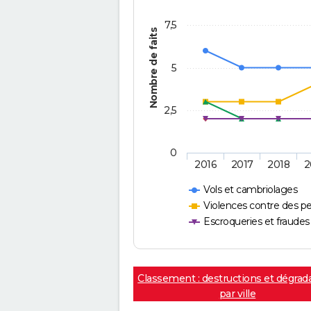
7,5
Nombre de faits
5
2,5
0
2016
2017
2018
2
Vols et cambriolages
Violences contre des p
Escroqueries et fraudes
Classement : destructions et dégrad
par ville