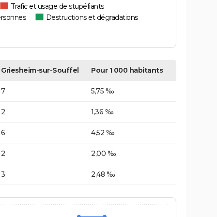
Trafic et usage de stupéfiants
ersonnes
Destructions et dégradations
Griesheim-sur-Souffel
Pour 1 000 habitants
7
5,75 ‰
2
1,36 ‰
6
4,52 ‰
2
2,00 ‰
3
2,48 ‰