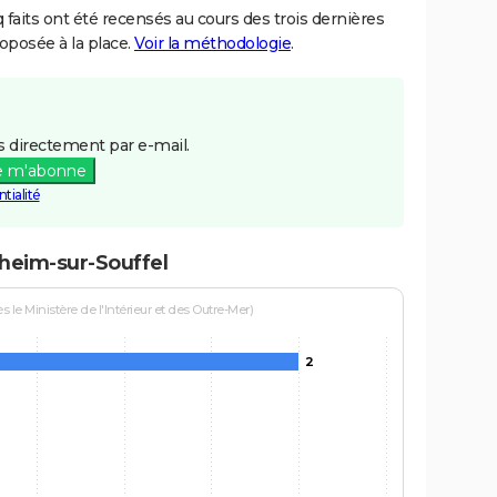
aits ont été recensés au cours des trois dernières
posée à la place.
Voir la méthodologie
.
 directement par e-mail.
e m'abonne
tialité
sheim-sur-Souffel
le Ministère de l'Intérieur et des Outre-Mer)
2