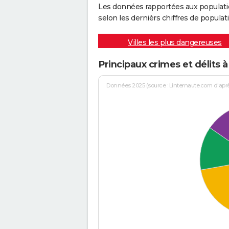
Les données rapportées aux populati
selon les dernièrs chiffres de populati
Villes les plus dangereuses
Principaux crimes et délits 
Données 2025 (source : Linternaute.com d'après 