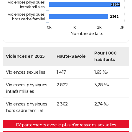
Violences physiques
2822
intrafamiliales
Violences physiques
2362
hors cadre familial
0k
1k
2k
3k
Nombre de faits
Pour 1 000
Violences en 2025
Haute-Savoie
habitants
Violences sexuelles
1 417
1,65 ‰
Violences physiques
2 822
3,28 ‰
intrafamiliales
Violences physiques
2 362
2,74 ‰
hors cadre familial
Départements avec le plus d'agressions sexuelles