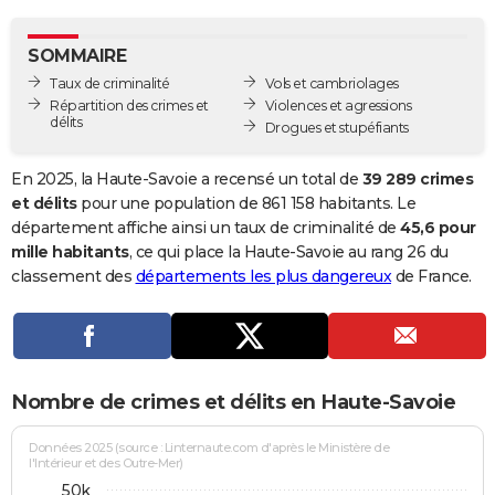
City break
Voyage de noces
Climat
Destinations
Voyage nature
Forum
+
PHOTO
SOMMAIRE
GUIDES D'ACHAT
Taux de criminalité
Vols et cambriolages
Répartition des crimes et
Violences et agressions
BONS PLANS
délits
Drogues et stupéfiants
CARTE DE VOEUX
En 2025, la Haute-Savoie a recensé un total de
39 289 crimes
Carte Bonne année
Carte Pâques
Carte de Noël
Carte Saint-Valentin
Carte d'anniversaire
et délits
pour une population de 861 158 habitants. Le
DICTIONNAIRE
département affiche ainsi un taux de criminalité de
45,6 pour
Biographies
Expressions
Dictionnaire
Citations
Proverbes
mille habitants
, ce qui place la Haute-Savoie au rang 26 du
PROGRAMME TV
classement des
départements les plus dangereux
de France.
COPAINS D'AVANT
Se connecter
Collèges
Universités
Service militaire
S'inscrire
Lycées
Primaires
Entreprises
Avis de recherche
AVIS DE DÉCÈS
FORUM
Nombre de crimes et délits en Haute-Savoie
Lifestyle
Sport
Television
Cinema
Bricolage
Culture
Auto
Voyage
Données 2025 (source : Linternaute.com d'après le Ministère de
l'Intérieur et des Outre-Mer)
50k