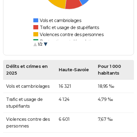
Vols et cambriolages
Trafic et usage de stupéfiants
Violences contre des personnes
Destructions et dégradations
1/2
Escroqueries et fraudes
Délits et crimes en
Pour 1 000
Haute-Savoie
2025
habitants
Vols et cambriolages
16 321
18,95 ‰
Trafic et usage de
4 124
4,79 ‰
stupéfiants
Violences contre des
6 601
7,67 ‰
personnes