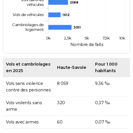
2588
véhicules
Vols de véhicules
1612
Cambriolages de
3051
logement
0k
2,5k
5k
7,5k
10k
Nombre de faits
Vols et cambriolages
Pour 1 000
Haute-Savoie
en 2025
habitants
Vols sans violence
8 059
9,36 ‰
contre des personnes
Vols violents sans
320
0,37 ‰
arme
Vols avec armes
60
0,07 ‰