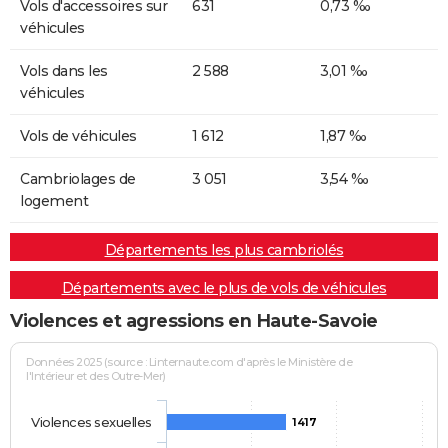
Vols d'accessoires sur
631
0,73 ‰
véhicules
Vols dans les
2 588
3,01 ‰
véhicules
Vols de véhicules
1 612
1,87 ‰
Cambriolages de
3 051
3,54 ‰
logement
Départements les plus cambriolés
Départements avec le plus de vols de véhicules
Violences et agressions en Haute-Savoie
Données 2025 (source : Linternaute.com d'après le Ministère de
l'Intérieur et des Outre-Mer)
Violences sexuelles
1417