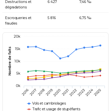
Destructions et
6 427
7,46 ‰
dégradations
Escroqueries et
5 816
6,75 ‰
fraudes
20k
Nombre de faits
15k
10k
5k
0k
2016
2017
2018
2019
2020
2021
2022
2023
2024
2025
Vols et cambriolages
Trafic et usage de stupéfiants