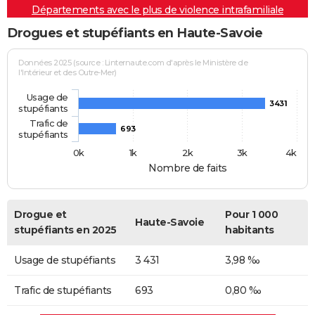
Départements avec le plus de violence intrafamiliale
Drogues et stupéfiants en Haute-Savoie
Données 2025 (source : Linternaute.com d'après le Ministère de
l'Intérieur et des Outre-Mer)
Usage de
3431
stupéfiants
Trafic de
693
stupéfiants
0k
1k
2k
3k
4k
Nombre de faits
Drogue et
Pour 1 000
Haute-Savoie
stupéfiants en 2025
habitants
Usage de stupéfiants
3 431
3,98 ‰
Trafic de stupéfiants
693
0,80 ‰