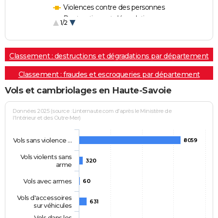
Violences contre des personnes
Destructions et dégradations
1/2
Escroqueries et fraudes
Classement : destructions et dégradations par département
Classement : fraudes et escroqueries par département
Vols et cambriolages en Haute-Savoie
Données 2025 (source : Linternaute.com d'après le Ministère de
l'Intérieur et des Outre-Mer)
Vols sans violence …
8059
Vols violents sans
320
arme
Vols avec armes
60
Vols d'accessoires
631
sur véhicules
Vols dans les