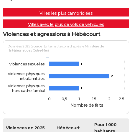
Villes les plus cambriolées
Villes avec le plus de vols de véhicules
Violences et agressions à Hébécourt
Données 2025 (source : Linternaute.com d'après le Ministère de
l'Intérieur et des Outre-Mer)
Violences sexuelles
1
Violences physiques
2
intrafamiliales
Violences physiques
1
hors cadre familial
0
0,5
1
1,5
2
2,5
Nombre de faits
Pour 1 000
Violences en 2025
Hébécourt
habitants