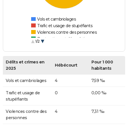
Vols et cambriolages
Trafic et usage de stupéfiants
Violences contre des personnes
Destructions et dégradations
1/2
Escroqueries et fraudes
Délits et crimes en
Pour 1 000
Hébécourt
2025
habitants
Vols et cambriolages
4
7,59 ‰
Trafic et usage de
0
0,00 ‰
stupéfiants
Violences contre des
4
7,31 ‰
personnes