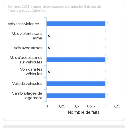
Données 2025 (source : Linternaute.com d'après le Ministère de
l'Intérieur et des Outre-Mer)
Vols sans violence …
1
Vols violents sans
0
arme
Vols avec armes
0
Vols d'accessoires
1
sur véhicules
Vols dans les
0
véhicules
Vols de véhicules
1
Cambriolages de
1
logement
0
0,25
0,5
0,75
1
1,25
Nombre de faits