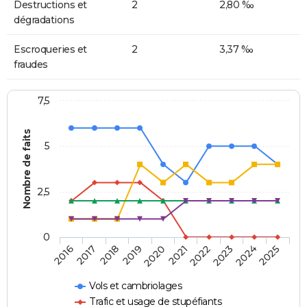
Destructions et
2
2,80 ‰
dégradations
Escroqueries et
2
3,37 ‰
fraudes
7,5
Nombre de faits
5
2,5
0
2018
2023
2020
2025
2017
2022
2019
2024
2016
2021
Vols et cambriolages
Trafic et usage de stupéfiants