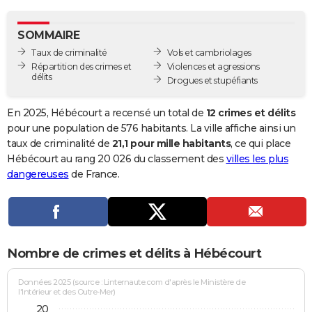
City break
Voyage de noces
Climat
Destinations
Voyage nature
Forum
+
PHOTO
SOMMAIRE
GUIDES D'ACHAT
Taux de criminalité
Vols et cambriolages
Répartition des crimes et
Violences et agressions
BONS PLANS
délits
Drogues et stupéfiants
CARTE DE VOEUX
En 2025, Hébécourt a recensé un total de
12 crimes et délits
Carte Bonne année
Carte Pâques
Carte de Noël
Carte Saint-Valentin
Carte d'anniversaire
pour une population de 576 habitants. La ville affiche ainsi un
DICTIONNAIRE
taux de criminalité de
21,1 pour mille habitants
, ce qui place
Biographies
Expressions
Dictionnaire
Citations
Proverbes
Hébécourt au rang 20 026 du classement des
villes les plus
PROGRAMME TV
dangereuses
de France.
COPAINS D'AVANT
Se connecter
Collèges
Universités
Service militaire
S'inscrire
Lycées
Primaires
Entreprises
Avis de recherche
AVIS DE DÉCÈS
FORUM
Nombre de crimes et délits à Hébécourt
Lifestyle
Sport
Television
Cinema
Bricolage
Culture
Auto
Voyage
Données 2025 (source : Linternaute.com d'après le Ministère de
l'Intérieur et des Outre-Mer)
20