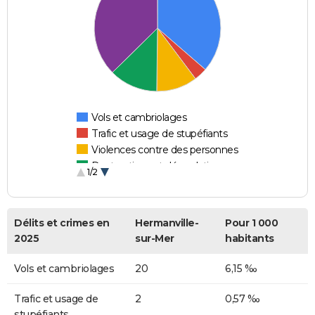
Vols et cambriolages
Trafic et usage de stupéfiants
Violences contre des personnes
Destructions et dégradations
1/2
Escroqueries et fraudes
Délits et crimes en
Hermanville-
Pour 1 000
2025
sur-Mer
habitants
Vols et cambriolages
20
6,15 ‰
Trafic et usage de
2
0,57 ‰
stupéfiants