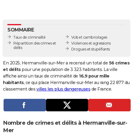
City break
Voyage de noces
Climat
Destinations
Voyage nature
Forum
+
PHOTO
GUIDES D'ACHAT
SOMMAIRE
BONS PLANS
Taux de criminalité
Vols et cambriolages
CARTE DE VOEUX
Répartition des crimes et
Violences et agressions
délits
Drogues et stupéfiants
Carte Bonne année
Carte Pâques
Carte de Noël
Carte Saint-Valentin
Carte d'anniversaire
DICTIONNAIRE
En 2025, Hermanville-sur-Mer a recensé un total de
56 crimes
Biographies
Expressions
Dictionnaire
Citations
Proverbes
PROGRAMME TV
et délits
pour une population de 3 323 habitants. La ville
affiche ainsi un taux de criminalité de
16,9 pour mille
COPAINS D'AVANT
habitants
, ce qui place Hermanville-sur-Mer au rang 22 877 du
classement des
villes les plus dangereuses
de France.
Se connecter
Collèges
Universités
Service militaire
S'inscrire
Lycées
Primaires
Entreprises
Avis de recherche
AVIS DE DÉCÈS
FORUM
Lifestyle
Sport
Television
Cinema
Bricolage
Culture
Auto
Voyage
Nombre de crimes et délits à Hermanville-sur-
Mer