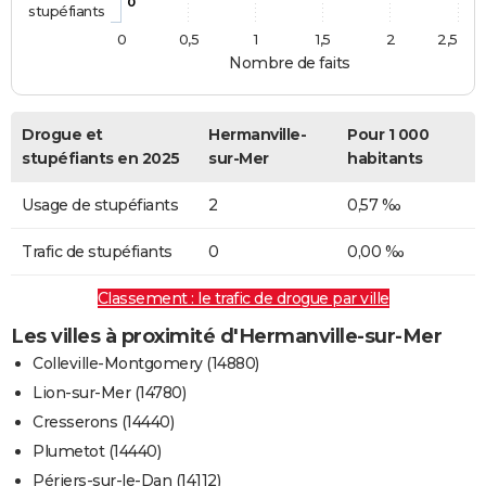
0
stupéfiants
0
0,5
1
1,5
2
2,5
Nombre de faits
Drogue et
Hermanville-
Pour 1 000
stupéfiants en 2025
sur-Mer
habitants
Usage de stupéfiants
2
0,57 ‰
Trafic de stupéfiants
0
0,00 ‰
Classement : le trafic de drogue par ville
Les villes à proximité d'Hermanville-sur-Mer
Colleville-Montgomery (14880)
Lion-sur-Mer (14780)
Cresserons (14440)
Plumetot (14440)
Périers-sur-le-Dan (14112)