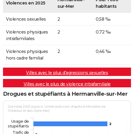
Violences en 2025
sur-Mer
habitants
Violences sexuelles
2
0,58 ‰
Violences physiques
2
0,72 ‰
intrafamiliales
Violences physiques
2
0,46 ‰
hors cadre familial
Villes avec le plus d'agressions sexuelles
Villes avec le plus de violence intrafamiliale
Drogues et stupéfiants à Hermanville-sur-Mer
Données 2025 (source : Linternaute.com d'après le Ministère de
l'Intérieur et des Outre-Mer)
Usage de
2
stupéfiants
Trafic de