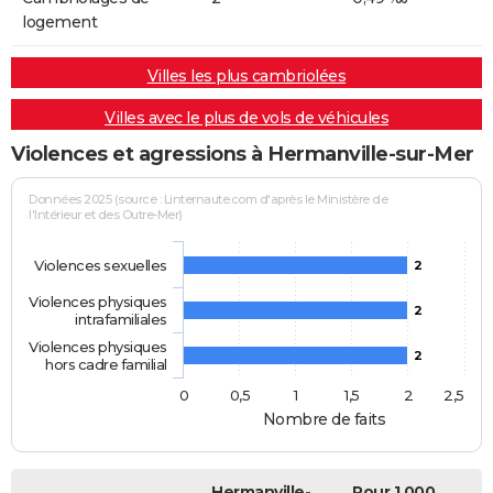
logement
Villes les plus cambriolées
Villes avec le plus de vols de véhicules
Violences et agressions à Hermanville-sur-Mer
Données 2025 (source : Linternaute.com d'après le Ministère de
l'Intérieur et des Outre-Mer)
Violences sexuelles
2
Violences physiques
2
intrafamiliales
Violences physiques
2
hors cadre familial
0
0,5
1
1,5
2
2,5
Nombre de faits
Hermanville-
Pour 1 000