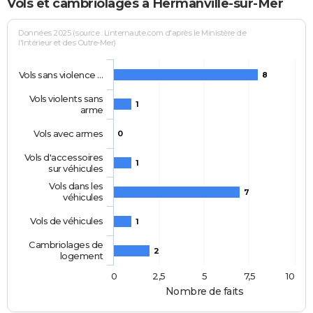
Vols et cambriolages à Hermanville-sur-Mer
Données 2025 (source : Linternaute.com d'après le Ministère de
l'Intérieur et des Outre-Mer)
Vols sans violence …
8
Vols violents sans
1
arme
Vols avec armes
0
Vols d'accessoires
1
sur véhicules
Vols dans les
7
véhicules
Vols de véhicules
1
Cambriolages de
2
logement
0
2,5
5
7,5
10
Nombre de faits