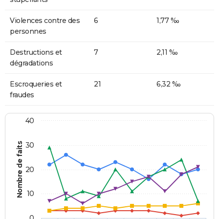
Violences contre des
6
1,77 ‰
personnes
Destructions et
7
2,11 ‰
dégradations
Escroqueries et
21
6,32 ‰
fraudes
40
Nombre de faits
30
20
10
0