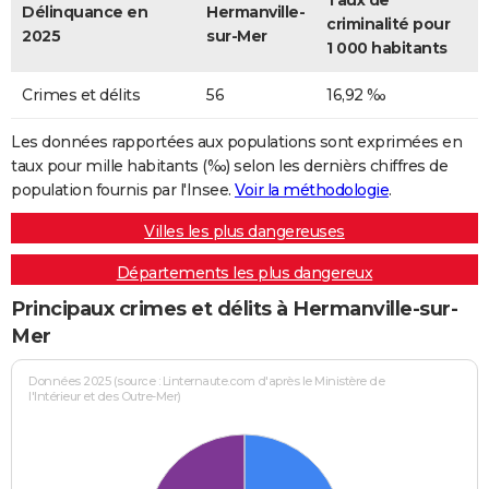
Taux de
Délinquance en
Hermanville-
criminalité pour
2025
sur-Mer
1 000 habitants
Crimes et délits
56
16,92 ‰
Les données rapportées aux populations sont exprimées en
taux pour mille habitants (‰) selon les dernièrs chiffres de
population fournis par l'Insee.
Voir la méthodologie
.
Villes les plus dangereuses
Départements les plus dangereux
Principaux crimes et délits à Hermanville-sur-
Mer
Données 2025 (source : Linternaute.com d'après le Ministère de
l'Intérieur et des Outre-Mer)