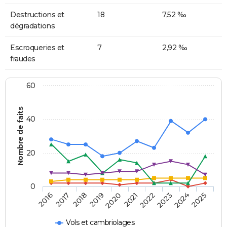
Destructions et
18
7,52 ‰
dégradations
Escroqueries et
7
2,92 ‰
fraudes
60
Nombre de faits
40
20
0
2018
2023
2017
2022
2016
2021
2020
2025
2019
2024
Vols et cambriolages