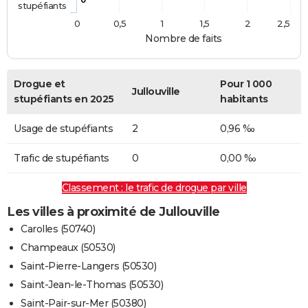
stupéfiants
0
0,5
1
1,5
2
2,5
Nombre de faits
Drogue et
Pour 1 000
Jullouville
stupéfiants en 2025
habitants
Usage de stupéfiants
2
0,96 ‰
Trafic de stupéfiants
0
0,00 ‰
Classement : le trafic de drogue par ville
Les villes à proximité de Jullouville
Carolles (50740)
Champeaux (50530)
Saint-Pierre-Langers (50530)
Saint-Jean-le-Thomas (50530)
Saint-Pair-sur-Mer (50380)