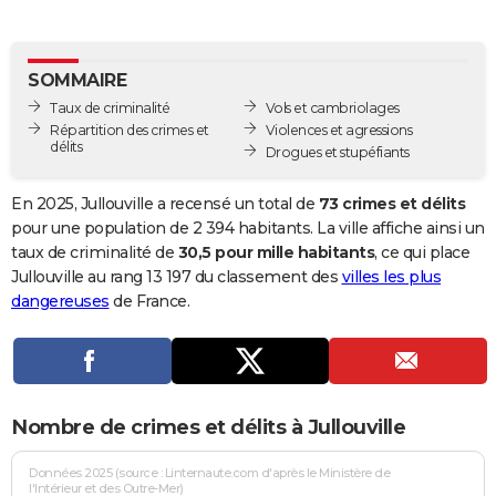
City break
Voyage de noces
Climat
Destinations
Voyage nature
Forum
+
PHOTO
GUIDES D'ACHAT
SOMMAIRE
Taux de criminalité
Vols et cambriolages
BONS PLANS
Répartition des crimes et
Violences et agressions
délits
Drogues et stupéfiants
CARTE DE VOEUX
Carte Bonne année
Carte Pâques
Carte de Noël
Carte Saint-Valentin
Carte d'anniversaire
En 2025, Jullouville a recensé un total de
73 crimes et délits
DICTIONNAIRE
pour une population de 2 394 habitants. La ville affiche ainsi un
Biographies
Expressions
Dictionnaire
Citations
Proverbes
taux de criminalité de
30,5 pour mille habitants
, ce qui place
PROGRAMME TV
Jullouville au rang 13 197 du classement des
villes les plus
COPAINS D'AVANT
dangereuses
de France.
Se connecter
Collèges
Universités
Service militaire
S'inscrire
Lycées
Primaires
Entreprises
Avis de recherche
AVIS DE DÉCÈS
FORUM
Nombre de crimes et délits à Jullouville
Lifestyle
Sport
Television
Cinema
Bricolage
Culture
Auto
Voyage
Données 2025 (source : Linternaute.com d'après le Ministère de
l'Intérieur et des Outre-Mer)