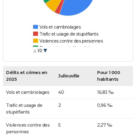
Vols et cambriolages
Trafic et usage de stupéfiants
Violences contre des personnes
Destructions et dégradations
1/2
Escroqueries et fraudes
Délits et crimes en
Pour 1 000
Jullouville
2025
habitants
Vols et cambriolages
40
16,83 ‰
Trafic et usage de
2
0,96 ‰
stupéfiants
Violences contre des
5
2,27 ‰
personnes