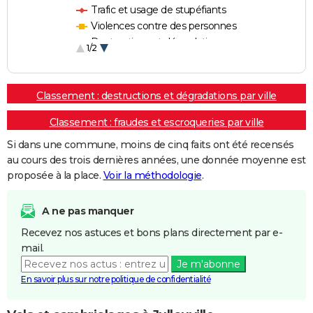
Trafic et usage de stupéfiants
Violences contre des personnes
Destructions et dégradations
1/2
Escroqueries et fraudes
Classement : destructions et dégradations par ville
Classement : fraudes et escroqueries par ville
Si dans une commune, moins de cinq faits ont été recensés
au cours des trois dernières années, une donnée moyenne est
proposée à la place.
Voir la méthodologie
.
A ne pas manquer
Recevez nos astuces et bons plans directement par e-
mail.
Je m'abonne
En savoir plus sur notre politique de confidentialité