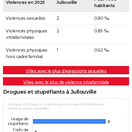
Violences en 2025
Jullouville
habitants
Violences sexuelles
2
0,80 ‰
Violences physiques
2
0,85 ‰
intrafamiliales
Violences physiques
1
0,62 ‰
hors cadre familial
Villes avec le plus d'agressions sexuelles
Villes avec le plus de violence intrafamiliale
Drogues et stupéfiants à Jullouville
Données 2025 (source : Linternaute.com d'après le Ministère de
l'Intérieur et des Outre-Mer)
Usage de
2
stupéfiants
Trafic de
0