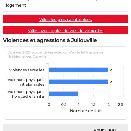
logement
Villes les plus cambriolées
Villes avec le plus de vols de véhicules
Violences et agressions à Jullouville
Données 2025 (source : Linternaute.com d'après le Ministère de
l'Intérieur et des Outre-Mer)
Violences sexuelles
2
Violences physiques
2
intrafamiliales
Violences physiques
1
hors cadre familial
0
0,5
1
1,5
2
2,5
Nombre de faits
Pour 1 000