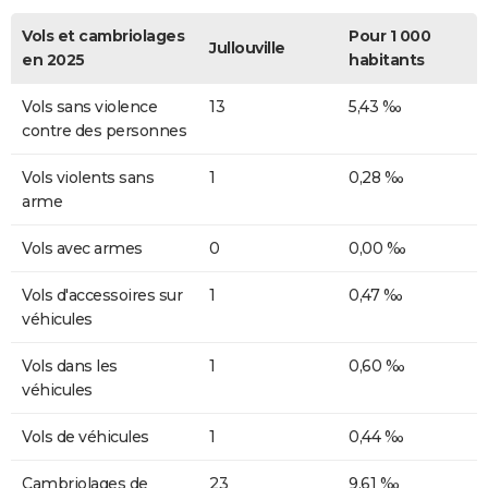
Vols et cambriolages
Pour 1 000
Jullouville
en 2025
habitants
Vols sans violence
13
5,43 ‰
contre des personnes
Vols violents sans
1
0,28 ‰
arme
Vols avec armes
0
0,00 ‰
Vols d'accessoires sur
1
0,47 ‰
véhicules
Vols dans les
1
0,60 ‰
véhicules
Vols de véhicules
1
0,44 ‰
Cambriolages de
23
9,61 ‰