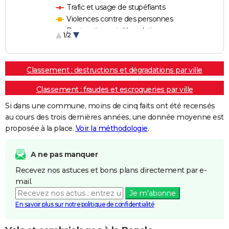
Trafic et usage de stupéfiants
Violences contre des personnes
Destructions et dégradations
1/2
Escroqueries et fraudes
Classement : destructions et dégradations par ville
Classement : fraudes et escroqueries par ville
Si dans une commune, moins de cinq faits ont été recensés
au cours des trois dernières années, une donnée moyenne est
proposée à la place.
Voir la méthodologie
.
A ne pas manquer
Recevez nos astuces et bons plans directement par e-
mail.
Je m'abonne
En savoir plus sur notre politique de confidentialité