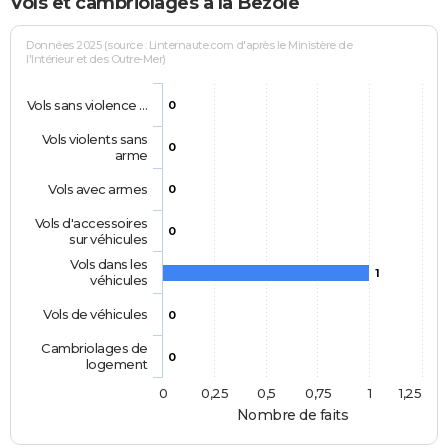
Vols et cambriolages à la Bezole
Données 2025 (source : Linternaute.com d'après le Ministère de
l'Intérieur et des Outre-Mer)
Vols sans violence …
0
Vols violents sans
0
arme
Vols avec armes
0
Vols d'accessoires
0
sur véhicules
Vols dans les
1
véhicules
Vols de véhicules
0
Cambriolages de
0
logement
0
0,25
0,5
0,75
1
1,25
Nombre de faits