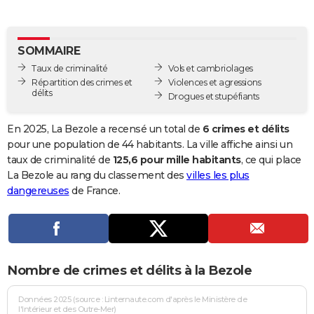
City break
Voyage de noces
Climat
Destinations
Voyage nature
Forum
+
PHOTO
GUIDES D'ACHAT
SOMMAIRE
Taux de criminalité
Vols et cambriolages
BONS PLANS
Répartition des crimes et
Violences et agressions
délits
Drogues et stupéfiants
CARTE DE VOEUX
Carte Bonne année
Carte Pâques
Carte de Noël
Carte Saint-Valentin
Carte d'anniversaire
En 2025, La Bezole a recensé un total de
6 crimes et délits
DICTIONNAIRE
pour une population de 44 habitants. La ville affiche ainsi un
Biographies
Expressions
Dictionnaire
Citations
Proverbes
taux de criminalité de
125,6 pour mille habitants
, ce qui place
PROGRAMME TV
La Bezole au rang du classement des
villes les plus
COPAINS D'AVANT
dangereuses
de France.
Se connecter
Collèges
Universités
Service militaire
S'inscrire
Lycées
Primaires
Entreprises
Avis de recherche
AVIS DE DÉCÈS
FORUM
Nombre de crimes et délits à la Bezole
Lifestyle
Sport
Television
Cinema
Bricolage
Culture
Auto
Voyage
Données 2025 (source : Linternaute.com d'après le Ministère de
l'Intérieur et des Outre-Mer)