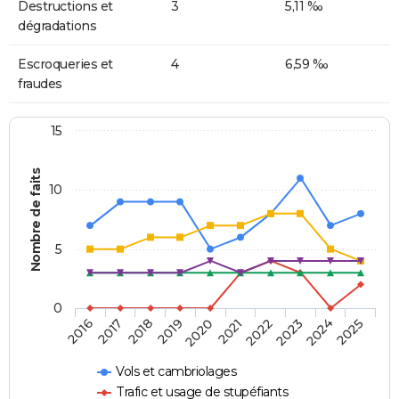
Destructions et
3
5,11 ‰
dégradations
Escroqueries et
4
6,59 ‰
fraudes
15
Nombre de faits
10
5
0
2018
2023
2017
2022
2016
2021
2020
2025
2019
2024
Vols et cambriolages
Trafic et usage de stupéfiants