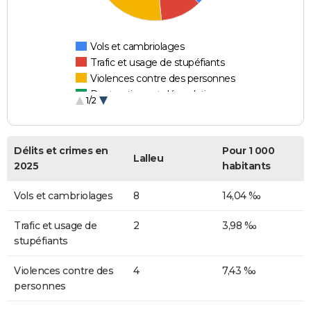
Vols et cambriolages
Trafic et usage de stupéfiants
Violences contre des personnes
Destructions et dégradations
1/2
Escroqueries et fraudes
Délits et crimes en
Pour 1 000
Lalleu
2025
habitants
Vols et cambriolages
8
14,04 ‰
Trafic et usage de
2
3,98 ‰
stupéfiants
Violences contre des
4
7,43 ‰
personnes