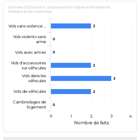
Données 2025 (source : Linternaute.com d'après le Ministère de
l'Intérieur et des Outre-Mer)
Vols sans violence …
2
Vols violents sans
0
arme
Vols avec armes
0
Vols d'accessoires
2
sur véhicules
Vols dans les
3
véhicules
Vols de véhicules
2
Cambriolages de
0
logement
0
1
2
3
4
Nombre de faits