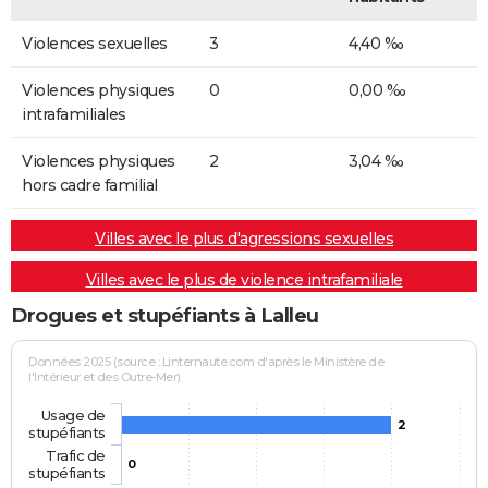
Violences sexuelles
3
4,40 ‰
Violences physiques
0
0,00 ‰
intrafamiliales
Violences physiques
2
3,04 ‰
hors cadre familial
Villes avec le plus d'agressions sexuelles
Villes avec le plus de violence intrafamiliale
Drogues et stupéfiants à Lalleu
Données 2025 (source : Linternaute.com d'après le Ministère de
l'Intérieur et des Outre-Mer)
Usage de
2
stupéfiants
Trafic de
0
stupéfiants