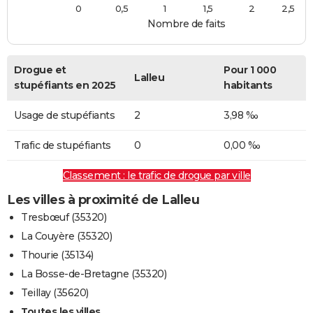
0
0,5
1
1,5
2
2,5
Nombre de faits
Drogue et
Pour 1 000
Lalleu
stupéfiants en 2025
habitants
Usage de stupéfiants
2
3,98 ‰
Trafic de stupéfiants
0
0,00 ‰
Classement : le trafic de drogue par ville
Les villes à proximité de Lalleu
Tresbœuf (35320)
La Couyère (35320)
Thourie (35134)
La Bosse-de-Bretagne (35320)
Teillay (35620)
Toutes les villes