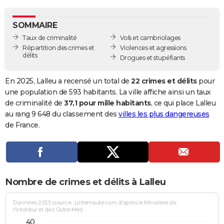
City break
Voyage de noces
Climat
Destinations
Voyage nature
Forum
+
PHOTO
SOMMAIRE
GUIDES D'ACHAT
Taux de criminalité
Vols et cambriolages
Répartition des crimes et
Violences et agressions
BONS PLANS
délits
Drogues et stupéfiants
CARTE DE VOEUX
En 2025, Lalleu a recensé un total de
22 crimes et délits
pour
Carte Bonne année
Carte Pâques
Carte de Noël
Carte Saint-Valentin
Carte d'anniversaire
une population de 593 habitants. La ville affiche ainsi un taux
DICTIONNAIRE
de criminalité de
37,1 pour mille habitants
, ce qui place Lalleu
Biographies
Expressions
Dictionnaire
Citations
Proverbes
au rang 9 648 du classement des
villes les plus dangereuses
PROGRAMME TV
de France.
COPAINS D'AVANT
Se connecter
Collèges
Universités
Service militaire
S'inscrire
Lycées
Primaires
Entreprises
Avis de recherche
AVIS DE DÉCÈS
FORUM
Nombre de crimes et délits à Lalleu
Lifestyle
Sport
Television
Cinema
Bricolage
Culture
Auto
Voyage
Données 2025 (source : Linternaute.com d'après le Ministère de
l'Intérieur et des Outre-Mer)
40