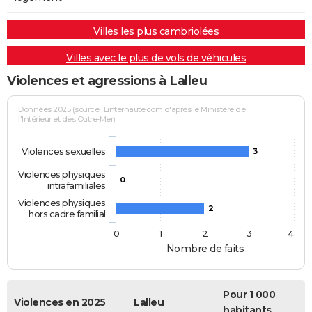
Villes les plus cambriolées
Villes avec le plus de vols de véhicules
Violences et agressions à Lalleu
Données 2025 (source : Linternaute.com d'après le Ministère de
l'Intérieur et des Outre-Mer)
Violences sexuelles
3
Violences physiques
0
intrafamiliales
Violences physiques
2
hors cadre familial
0
1
2
3
4
Nombre de faits
Pour 1 000
Violences en 2025
Lalleu
habitants