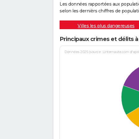
Les données rapportées aux populati
selon les dernièrs chiffres de populati
Villes les plus dangereuses
Principaux crimes et délits 
Données 2025 (source : Linternaute.com d'après 