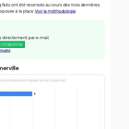
aits ont été recensés au cours des trois dernières
posée à la place.
Voir la méthodologie
.
 directement par e-mail.
e m'abonne
tialité
erville
le Ministère de l'Intérieur et des Outre-Mer)
1