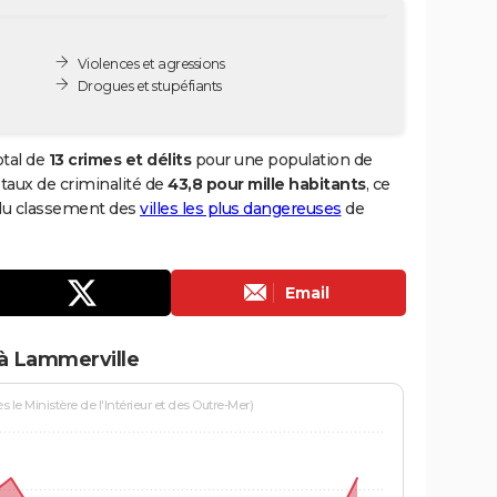
Violences et agressions
Drogues et stupéfiants
otal de
13 crimes et délits
pour une population de
n taux de criminalité de
43,8 pour mille habitants
, ce
 du classement des
villes les plus dangereuses
de
Email
 à Lammerville
le Ministère de l'Intérieur et des Outre-Mer)