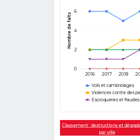
6
Nombre de faits
4
2
0
2016
2017
2018
2
Vols et cambriolages
Violences contre des p
Escroqueries et fraudes
Classement : destructions et dégrad
par ville