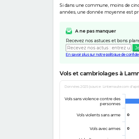
Si dans une commune, moins de cinq f
années, une donnée moyenne est pro
A ne pas manquer
Recevez nos astuces et bons plans
J
En savoir plus sur notre politique de confiden
Vols et cambriolages à Lamm
Données 2025 (source : Linternaute.com d'après 
Vols sans violence contre des
personnes
Vols violents sans arme
0
Vols avec armes
0