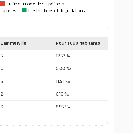
Trafic et usage de stupéfiants
ersonnes
Destructions et dégradations
Lammerville
Pour 1 000 habitants
5
17,57 ‰
0
0,00 ‰
3
11,51 ‰
2
6,18 ‰
3
8,55 ‰