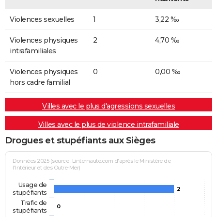
Violences sexuelles
1
3,22 ‰
Violences physiques
2
4,70 ‰
intrafamiliales
Violences physiques
0
0,00 ‰
hors cadre familial
Villes avec le plus d'agressions sexuelles
Villes avec le plus de violence intrafamiliale
Drogues et stupéfiants aux Sièges
Données 2025 (source : Linternaute.com d'après le Ministère de
l'Intérieur et des Outre-Mer)
Usage de
2
stupéfiants
Trafic de
0
stupéfiants