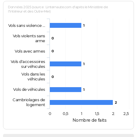
Données 2025 (source : Linternaute.com d'après le Ministère de
l'Intérieur et des Outre-Mer)
Vols sans violence …
1
Vols violents sans
0
arme
Vols avec armes
0
Vols d'accessoires
1
sur véhicules
Vols dans les
0
véhicules
Vols de véhicules
1
Cambriolages de
2
logement
0
0,5
1
1,5
2
2,5
Nombre de faits