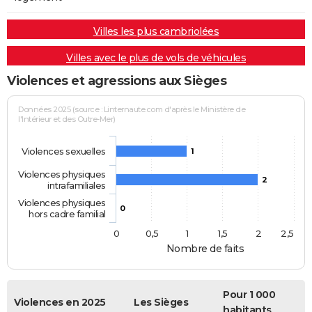
Villes les plus cambriolées
Villes avec le plus de vols de véhicules
Violences et agressions aux Sièges
Données 2025 (source : Linternaute.com d'après le Ministère de
l'Intérieur et des Outre-Mer)
Violences sexuelles
1
Violences physiques
2
intrafamiliales
Violences physiques
0
hors cadre familial
0
0,5
1
1,5
2
2,5
Nombre de faits
Pour 1 000
Violences en 2025
Les Sièges
habitants