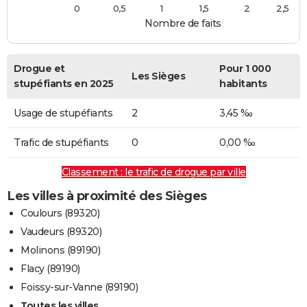
0
0,5
1
1,5
2
2,5
Nombre de faits
Drogue et
Pour 1 000
Les Sièges
stupéfiants en 2025
habitants
Usage de stupéfiants
2
3,45 ‰
Trafic de stupéfiants
0
0,00 ‰
Classement : le trafic de drogue par ville
Les villes à proximité des Sièges
Coulours (89320)
Vaudeurs (89320)
Molinons (89190)
Flacy (89190)
Foissy-sur-Vanne (89190)
Toutes les villes