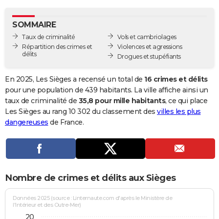
City break
Voyage de noces
Climat
Destinations
Voyage nature
Forum
+
PHOTO
SOMMAIRE
GUIDES D'ACHAT
Taux de criminalité
Vols et cambriolages
Répartition des crimes et
Violences et agressions
BONS PLANS
délits
Drogues et stupéfiants
CARTE DE VOEUX
En 2025, Les Sièges a recensé un total de
16 crimes et délits
Carte Bonne année
Carte Pâques
Carte de Noël
Carte Saint-Valentin
Carte d'anniversaire
pour une population de 439 habitants. La ville affiche ainsi un
DICTIONNAIRE
taux de criminalité de
35,8 pour mille habitants
, ce qui place
Biographies
Expressions
Dictionnaire
Citations
Proverbes
Les Sièges au rang 10 302 du classement des
villes les plus
PROGRAMME TV
dangereuses
de France.
COPAINS D'AVANT
Se connecter
Collèges
Universités
Service militaire
S'inscrire
Lycées
Primaires
Entreprises
Avis de recherche
AVIS DE DÉCÈS
FORUM
Nombre de crimes et délits aux Sièges
Lifestyle
Sport
Television
Cinema
Bricolage
Culture
Auto
Voyage
Données 2025 (source : Linternaute.com d'après le Ministère de
l'Intérieur et des Outre-Mer)
20