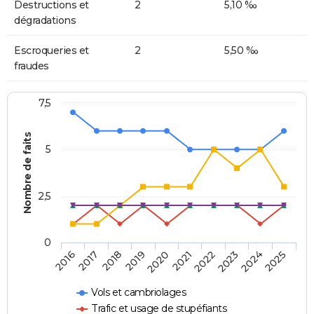
Destructions et
2
5,10 ‰
dégradations
Escroqueries et
2
5,50 ‰
fraudes
7,5
Nombre de faits
5
2,5
0
2018
2023
2020
2025
2017
2022
2019
2024
2016
2021
Vols et cambriolages
Trafic et usage de stupéfiants