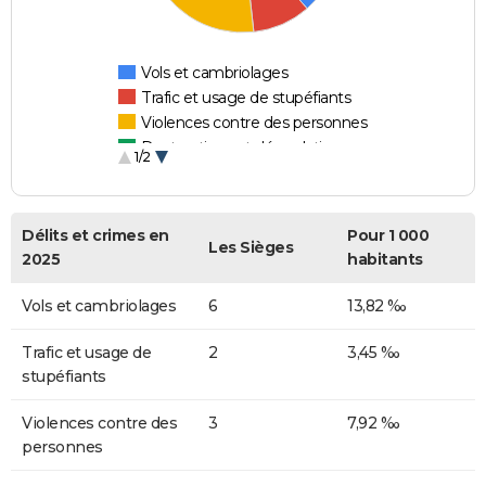
Vols et cambriolages
Trafic et usage de stupéfiants
Violences contre des personnes
Destructions et dégradations
1/2
Escroqueries et fraudes
Délits et crimes en
Pour 1 000
Les Sièges
2025
habitants
Vols et cambriolages
6
13,82 ‰
Trafic et usage de
2
3,45 ‰
stupéfiants
Violences contre des
3
7,92 ‰
personnes