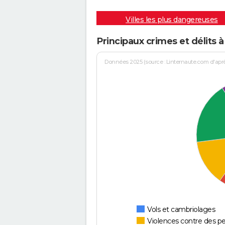
Villes les plus dangereuses
Principaux crimes et délits 
Données 2025 (source : Linternaute.com d'après 
Vols et cambriolages
Violences contre des p