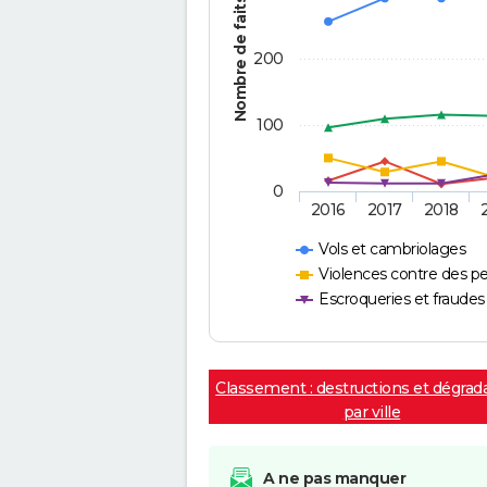
Nombre de faits
200
100
0
2016
2017
2018
Vols et cambriolages
Violences contre des p
Escroqueries et fraudes
Classement : destructions et dégrad
par ville
A ne pas manquer