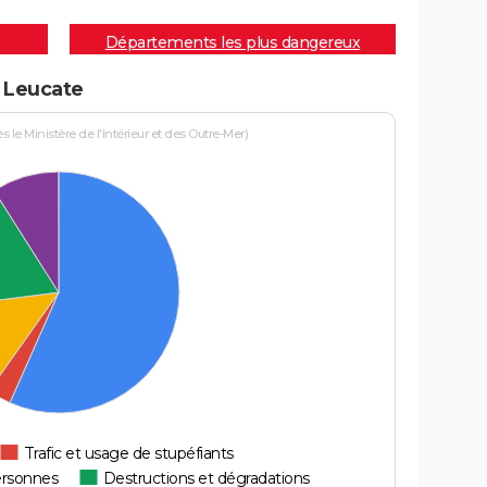
Départements les plus dangereux
à Leucate
le Ministère de l'Intérieur et des Outre-Mer)
Trafic et usage de stupéfiants
ersonnes
Destructions et dégradations