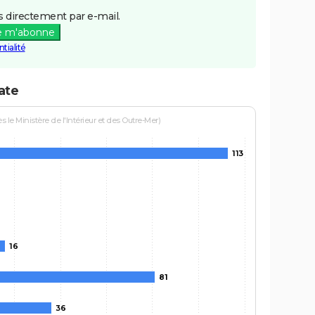
 directement par e-mail.
e m'abonne
tialité
ate
le Ministère de l'Intérieur et des Outre-Mer)
113
16
81
36