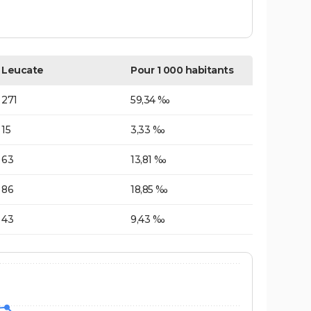
Leucate
Pour 1 000 habitants
271
59,34 ‰
15
3,33 ‰
63
13,81 ‰
86
18,85 ‰
43
9,43 ‰