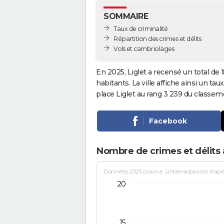
SOMMAIRE
Taux de criminalité
Répartition des crimes et délits
Vols et cambriolages
En 2025, Liglet a recensé un total de
habitants. La ville affiche ainsi un tau
place Liglet au rang 3 239 du classe
Facebook
Nombre de crimes et délits à
Données 2025 (source : Linternaute.com d'après 
20
15