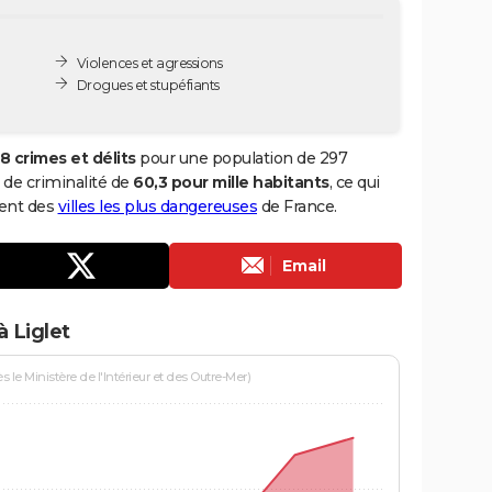
Violences et agressions
Drogues et stupéfiants
18 crimes et délits
pour une population de 297
x de criminalité de
60,3 pour mille habitants
, ce qui
ment des
villes les plus dangereuses
de France.
Email
 Liglet
le Ministère de l'Intérieur et des Outre-Mer)