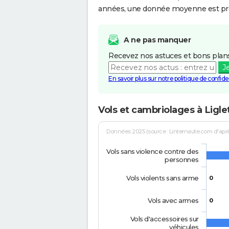
années, une donnée moyenne est pro
A ne pas manquer
Recevez nos astuces et bons plans
J
En savoir plus sur notre politique de confiden
Vols et cambriolages à Ligle
Données 2025 (source : Linternaute.com d'après 
Vols sans violence contre des
personnes
Vols violents sans arme
0
Vols avec armes
0
Vols d'accessoires sur
véhicules