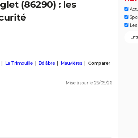
iglet
(86290) : les
Actu
curité
Spo
Les 
La Trimouille
Bélâbre
Mauvières
Comparer
Mise à jour le 25/05/26