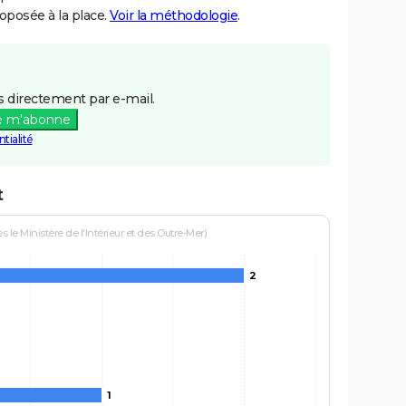
posée à la place.
Voir la méthodologie
.
 directement par e-mail.
e m'abonne
tialité
t
le Ministère de l'Intérieur et des Outre-Mer)
2
1