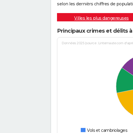
selon les dernièrs chiffres de populati
Villes les plus dangereuses
Principaux crimes et délits à
Données 2025 (source : Linternaute.com d'après 
Vols et cambriolages