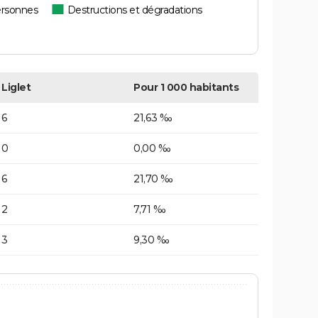
ersonnes
Destructions et dégradations
Liglet
Pour 1 000 habitants
6
21,63 ‰
0
0,00 ‰
6
21,70 ‰
2
7,71 ‰
3
9,30 ‰