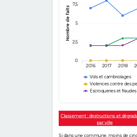
7,5
Nombre de faits
5
2,5
0
2016
2017
2018
2
Vols et cambriolages
Violences contre des p
Escroqueries et fraudes
Classement : destructions et dégrad
par ville
Si dans une commune, moins de cinq f