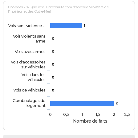
Données 2025 (source : Linternaute.com d'après le Ministère de
l'Intérieur et des Outre-Mer)
Vols sans violence …
1
Vols violents sans
0
arme
Vols avec armes
0
Vols d'accessoires
0
sur véhicules
Vols dans les
0
véhicules
Vols de véhicules
0
Cambriolages de
2
logement
0
0,5
1
1,5
2
2,5
Nombre de faits