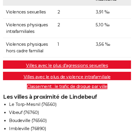
Violences sexuelles
2
3,91 ‰
Violences physiques
2
5,10 ‰
intrafamiliales
Violences physiques
1
3,56 ‰
hors cadre familial
Villes avec le plus d'agressions sexuelles
Villes avec le plus de violence intrafamiliale
Classement : le trafic de drogue par ville
Les villes à proximité de Lindebeuf
Le Torp-Mesnil (76560)
Vibeuf (76760)
Boudeville (76560)
Imbleville (76890)