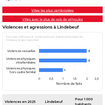
Villes les plus cambriolées
Villes avec le plus de vols de véhicules
Violences et agressions à Lindebeuf
Données 2025 (source : Linternaute.com d'après le Ministère de
l'Intérieur et des Outre-Mer)
Violences sexuelles
2
Violences physiques
2
intrafamiliales
Violences physiques
1
hors cadre familial
0
0,5
1
1,5
2
2,5
Nombre de faits
Pour 1 000
Violences en 2025
Lindebeuf
habitants