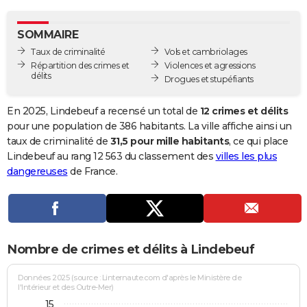
City break
Voyage de noces
Climat
Destinations
Voyage nature
Forum
+
PHOTO
SOMMAIRE
GUIDES D'ACHAT
Taux de criminalité
Vols et cambriolages
Répartition des crimes et
Violences et agressions
BONS PLANS
délits
Drogues et stupéfiants
CARTE DE VOEUX
En 2025, Lindebeuf a recensé un total de
12 crimes et délits
Carte Bonne année
Carte Pâques
Carte de Noël
Carte Saint-Valentin
Carte d'anniversaire
pour une population de 386 habitants. La ville affiche ainsi un
DICTIONNAIRE
taux de criminalité de
31,5 pour mille habitants
, ce qui place
Biographies
Expressions
Dictionnaire
Citations
Proverbes
Lindebeuf au rang 12 563 du classement des
villes les plus
PROGRAMME TV
dangereuses
de France.
COPAINS D'AVANT
Se connecter
Collèges
Universités
Service militaire
S'inscrire
Lycées
Primaires
Entreprises
Avis de recherche
AVIS DE DÉCÈS
FORUM
Nombre de crimes et délits à Lindebeuf
Lifestyle
Sport
Television
Cinema
Bricolage
Culture
Auto
Voyage
Données 2025 (source : Linternaute.com d'après le Ministère de
l'Intérieur et des Outre-Mer)
15