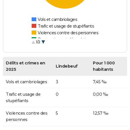
Vols et cambriolages
Trafic et usage de stupéfiants
Violences contre des personnes
Destructions et dégradations
1/2
Escroqueries et fraudes
Délits et crimes en
Pour 1 000
Lindebeuf
2025
habitants
Vols et cambriolages
3
7,45 ‰
Trafic et usage de
0
0,00 ‰
stupéfiants
Violences contre des
5
12,57 ‰
personnes