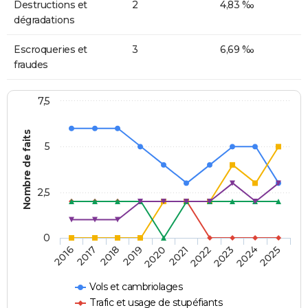
Destructions et
2
4,83 ‰
dégradations
Escroqueries et
3
6,69 ‰
fraudes
7,5
Nombre de faits
5
2,5
0
2018
2023
2020
2025
2017
2022
2019
2024
2016
2021
Vols et cambriolages
Trafic et usage de stupéfiants