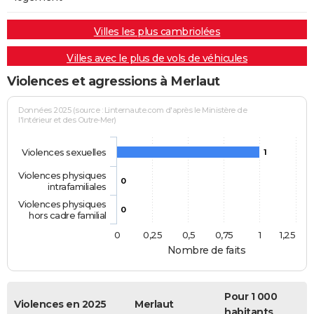
Villes les plus cambriolées
Villes avec le plus de vols de véhicules
Violences et agressions à Merlaut
Données 2025 (source : Linternaute.com d'après le Ministère de
l'Intérieur et des Outre-Mer)
Violences sexuelles
1
Violences physiques
0
intrafamiliales
Violences physiques
0
hors cadre familial
0
0,25
0,5
0,75
1
1,25
Nombre de faits
Pour 1 000
Violences en 2025
Merlaut
habitants