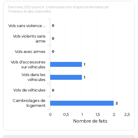
Données 2025 (source : Linternaute.com d'après le Ministère de
l'Intérieur et des Outre-Mer)
Vols sans violence …
0
Vols violents sans
0
arme
Vols avec armes
0
Vols d'accessoires
1
sur véhicules
Vols dans les
1
véhicules
Vols de véhicules
0
Cambriolages de
2
logement
0
0,5
1
1,5
2
2,5
Nombre de faits