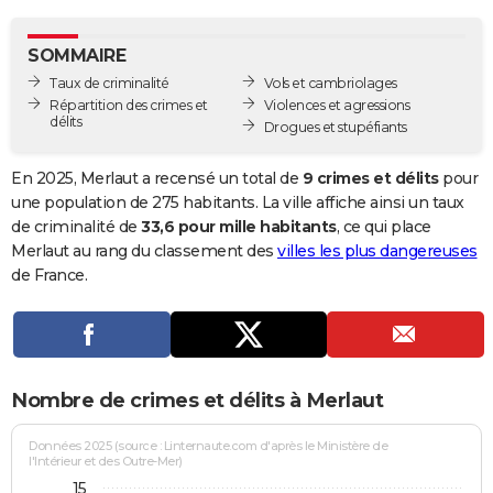
City break
Voyage de noces
Climat
Destinations
Voyage nature
Forum
+
PHOTO
SOMMAIRE
GUIDES D'ACHAT
Taux de criminalité
Vols et cambriolages
Répartition des crimes et
Violences et agressions
BONS PLANS
délits
Drogues et stupéfiants
CARTE DE VOEUX
En 2025, Merlaut a recensé un total de
9 crimes et délits
pour
Carte Bonne année
Carte Pâques
Carte de Noël
Carte Saint-Valentin
Carte d'anniversaire
une population de 275 habitants. La ville affiche ainsi un taux
DICTIONNAIRE
de criminalité de
33,6 pour mille habitants
, ce qui place
Biographies
Expressions
Dictionnaire
Citations
Proverbes
Merlaut au rang du classement des
villes les plus dangereuses
PROGRAMME TV
de France.
COPAINS D'AVANT
Se connecter
Collèges
Universités
Service militaire
S'inscrire
Lycées
Primaires
Entreprises
Avis de recherche
AVIS DE DÉCÈS
FORUM
Nombre de crimes et délits à Merlaut
Lifestyle
Sport
Television
Cinema
Bricolage
Culture
Auto
Voyage
Données 2025 (source : Linternaute.com d'après le Ministère de
l'Intérieur et des Outre-Mer)
15