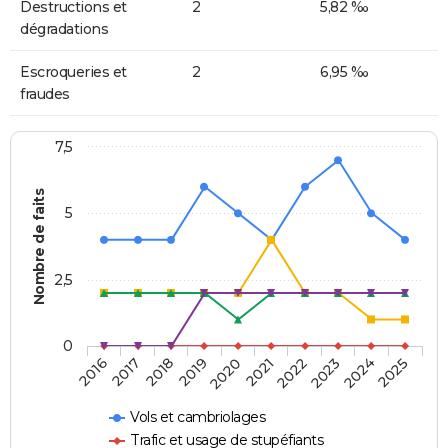
Destructions et
2
5,82 ‰
dégradations
Escroqueries et
2
6,95 ‰
fraudes
7,5
Nombre de faits
5
2,5
0
2018
2023
2020
2025
2017
2022
2019
2024
2016
2021
Vols et cambriolages
Trafic et usage de stupéfiants