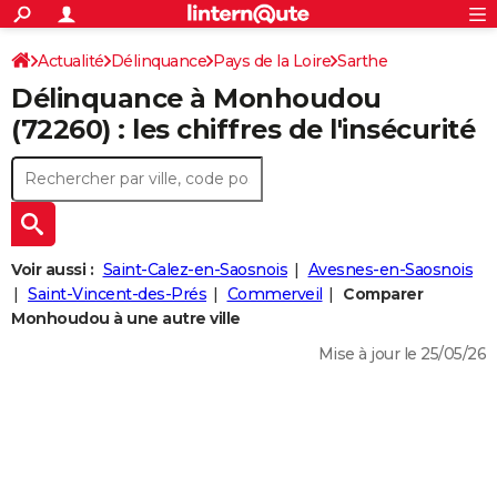
ACTUALITÉS
Connexion
S'inscrire
Actualité
Délinquance
Pays de la Loire
Sarthe
Rechercher
Société
Education
Villes
Politique
Faits Divers
Monde
+
SPORT
Délinquance à
Monhoudou
Monhoudou
Football
Cyclisme
Forum
Coupe du monde 2026
Tennis
Rugby
CULTURE
(72260) : les chiffres de l'insécurité
TNT
Cinéma
Musique
Programme TV
Streaming
Sorties cinéma
+
FINANCE
Impôts
Immobilier
Banque
Crédit
Retraite
Epargne
Risques naturels par ville
Assurance
AUTO
Réserver un essai
Berlines
Forum auto
Essais
Citadines
SUV
+
HIGH-TECH
Voir aussi :
Saint-Calez-en-Saosnois
Avesnes-en-Saosnois
Meilleur smartphone
Ordinateurs
Guide high-tech
Mobiles
Internet
Jeux vidéo
+
Saint-Vincent-des-Prés
Commerveil
Comparer
BRICOLAGE
Monhoudou à une autre ville
Aménagement intérieur
Cuisine
Jardinage
+
Forum
Extérieur
Salle de bains
Rangement
WEEK-END
Mise à jour le 25/05/26
Escapades
Expositions
Week-end nature
Guides de France
Patrimoine
Musées
+
LIFESTYLE
Bien-être
Mode
+
Art de vivre
Loisirs
Modes de vie
SANTE
Guide de la santé
Médicaments
+
Alimentation
Maladies
Sommeil
VOYAGE