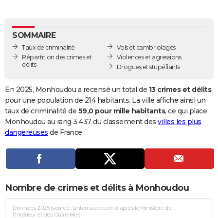
City break
Voyage de noces
Climat
Destinations
Voyage nature
Forum
+
PHOTO
GUIDES D'ACHAT
SOMMAIRE
Taux de criminalité
Vols et cambriolages
BONS PLANS
Répartition des crimes et
Violences et agressions
délits
Drogues et stupéfiants
CARTE DE VOEUX
Carte Bonne année
Carte Pâques
Carte de Noël
Carte Saint-Valentin
Carte d'anniversaire
En 2025, Monhoudou a recensé un total de
13 crimes et délits
DICTIONNAIRE
pour une population de 214 habitants. La ville affiche ainsi un
Biographies
Expressions
Dictionnaire
Citations
Proverbes
taux de criminalité de
59,0 pour mille habitants
, ce qui place
PROGRAMME TV
Monhoudou au rang 3 437 du classement des
villes les plus
COPAINS D'AVANT
dangereuses
de France.
Se connecter
Collèges
Universités
Service militaire
S'inscrire
Lycées
Primaires
Entreprises
Avis de recherche
AVIS DE DÉCÈS
FORUM
Nombre de crimes et délits à Monhoudou
Lifestyle
Sport
Television
Cinema
Bricolage
Culture
Auto
Voyage
Données 2025 (source : Linternaute.com d'après le Ministère de
l'Intérieur et des Outre-Mer)