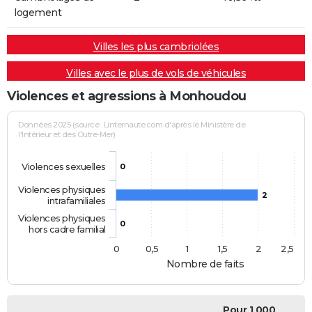
logement
Villes les plus cambriolées
Villes avec le plus de vols de véhicules
Violences et agressions à Monhoudou
Données 2025 (source : Linternaute.com d'après le Ministère de
l'Intérieur et des Outre-Mer)
Violences sexuelles
0
Violences physiques
2
intrafamiliales
Violences physiques
0
hors cadre familial
0
0,5
1
1,5
2
2,5
Nombre de faits
Pour 1 000