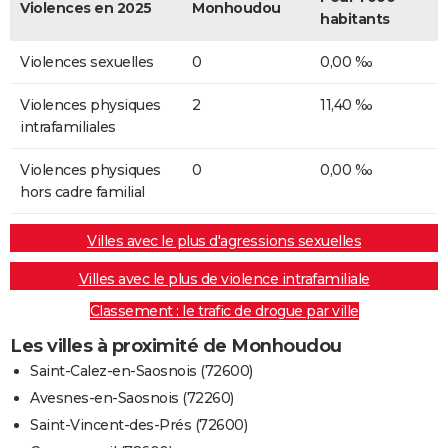
Violences en 2025
Monhoudou
habitants
Violences sexuelles
0
0,00 ‰
Violences physiques
2
11,40 ‰
intrafamiliales
Violences physiques
0
0,00 ‰
hors cadre familial
Villes avec le plus d'agressions sexuelles
Villes avec le plus de violence intrafamiliale
Classement : le trafic de drogue par ville
Les villes à proximité de Monhoudou
Saint-Calez-en-Saosnois (72600)
Avesnes-en-Saosnois (72260)
Saint-Vincent-des-Prés (72600)