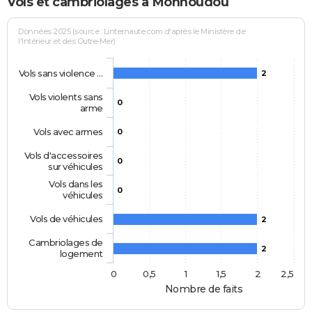
Vols et cambriolages à Monhoudou
Données 2025 (source : Linternaute.com d'après le Ministère de
l'Intérieur et des Outre-Mer)
Vols sans violence …
2
Vols violents sans
0
arme
Vols avec armes
0
Vols d'accessoires
0
sur véhicules
Vols dans les
0
véhicules
Vols de véhicules
2
Cambriolages de
2
logement
0
0,5
1
1,5
2
2,5
Nombre de faits