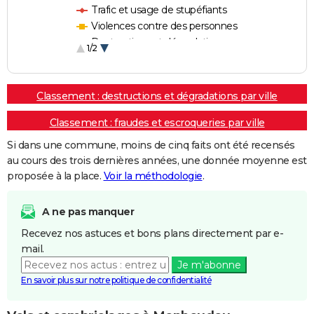
Trafic et usage de stupéfiants
Violences contre des personnes
Destructions et dégradations
1/2
Escroqueries et fraudes
Classement : destructions et dégradations par ville
Classement : fraudes et escroqueries par ville
Si dans une commune, moins de cinq faits ont été recensés
au cours des trois dernières années, une donnée moyenne est
proposée à la place.
Voir la méthodologie
.
A ne pas manquer
Recevez nos astuces et bons plans directement par e-
mail.
Je m'abonne
En savoir plus sur notre politique de confidentialité