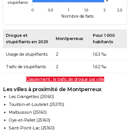
stupéfiants
0
0,5
1
1,5
2
2,5
Nombre de faits
Drogue et
Pour 1 000
Montperreux
stupéfiants en 2025
habitants
Usage de stupéfiants
2
1,63 ‰
Trafic de stupéfiants
2
1,62 ‰
Classement : le trafic de drogue par ville
Les villes à proximité de Montperreux
Les Grangettes (25160)
Touillon-et-Loutelet (25370)
Malbuisson (25160)
Oye-et-Pallet (25160)
Saint-Point-Lac (25160)