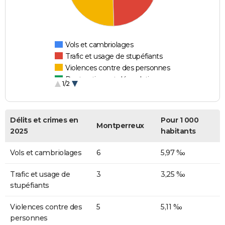
Vols et cambriolages
Trafic et usage de stupéfiants
Violences contre des personnes
Destructions et dégradations
1/2
Escroqueries et fraudes
Délits et crimes en
Pour 1 000
Montperreux
2025
habitants
Vols et cambriolages
6
5,97 ‰
Trafic et usage de
3
3,25 ‰
stupéfiants
Violences contre des
5
5,11 ‰
personnes