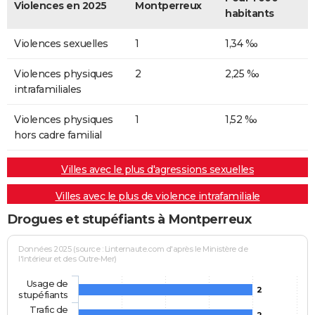
Violences en 2025
Montperreux
habitants
Violences sexuelles
1
1,34 ‰
Violences physiques
2
2,25 ‰
intrafamiliales
Violences physiques
1
1,52 ‰
hors cadre familial
Villes avec le plus d'agressions sexuelles
Villes avec le plus de violence intrafamiliale
Drogues et stupéfiants à Montperreux
Données 2025 (source : Linternaute.com d'après le Ministère de
l'Intérieur et des Outre-Mer)
Usage de
2
stupéfiants
Trafic de
2