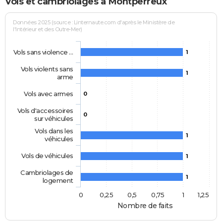
Vols et cambriolages à Montperreux
Données 2025 (source : Linternaute.com d'après le Ministère de
l'Intérieur et des Outre-Mer)
Vols sans violence …
1
Vols violents sans
1
arme
Vols avec armes
0
Vols d'accessoires
0
sur véhicules
Vols dans les
1
véhicules
Vols de véhicules
1
Cambriolages de
1
logement
0
0,25
0,5
0,75
1
1,25
Nombre de faits