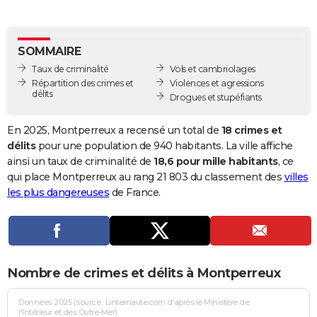
City break
Voyage de noces
Climat
Destinations
Voyage nature
Forum
+
PHOTO
GUIDES D'ACHAT
SOMMAIRE
Taux de criminalité
Vols et cambriolages
BONS PLANS
Répartition des crimes et
Violences et agressions
délits
Drogues et stupéfiants
CARTE DE VOEUX
Carte Bonne année
Carte Pâques
Carte de Noël
Carte Saint-Valentin
Carte d'anniversaire
En 2025, Montperreux a recensé un total de
18 crimes et
DICTIONNAIRE
délits
pour une population de 940 habitants. La ville affiche
Biographies
Expressions
Dictionnaire
Citations
Proverbes
ainsi un taux de criminalité de
18,6 pour mille habitants
, ce
PROGRAMME TV
qui place Montperreux au rang 21 803 du classement des
villes
COPAINS D'AVANT
les plus dangereuses
de France.
Se connecter
Collèges
Universités
Service militaire
S'inscrire
Lycées
Primaires
Entreprises
Avis de recherche
AVIS DE DÉCÈS
FORUM
Nombre de crimes et délits à Montperreux
Lifestyle
Sport
Television
Cinema
Bricolage
Culture
Auto
Voyage
Données 2025 (source : Linternaute.com d'après le Ministère de
l'Intérieur et des Outre-Mer)