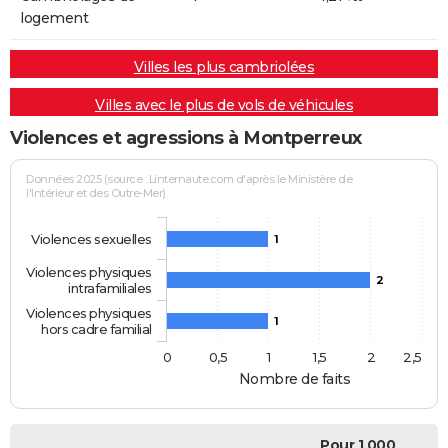
logement
Villes les plus cambriolées
Villes avec le plus de vols de véhicules
Violences et agressions à Montperreux
Données 2025 (source : Linternaute.com d'après le Ministère de
l'Intérieur et des Outre-Mer)
Violences sexuelles
1
Violences physiques
2
intrafamiliales
Violences physiques
1
hors cadre familial
0
0,5
1
1,5
2
2,5
Nombre de faits
Pour 1 000