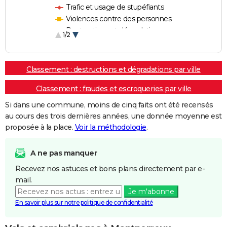
Trafic et usage de stupéfiants
Violences contre des personnes
Destructions et dégradations
1/2
Escroqueries et fraudes
Classement : destructions et dégradations par ville
Classement : fraudes et escroqueries par ville
Si dans une commune, moins de cinq faits ont été recensés
au cours des trois dernières années, une donnée moyenne est
proposée à la place.
Voir la méthodologie
.
A ne pas manquer
Recevez nos astuces et bons plans directement par e-
mail.
Je m'abonne
En savoir plus sur notre politique de confidentialité