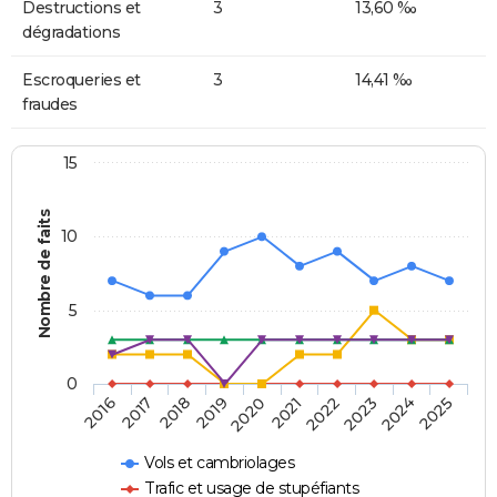
Destructions et
3
13,60 ‰
dégradations
Escroqueries et
3
14,41 ‰
fraudes
15
Nombre de faits
10
5
0
2018
2023
2017
2022
2016
2021
2020
2025
2019
2024
Vols et cambriolages
Trafic et usage de stupéfiants