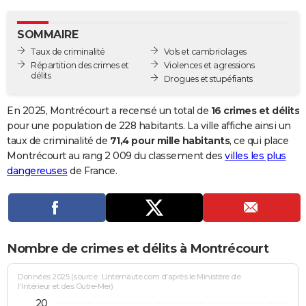
City break
Voyage de noces
Climat
Destinations
Voyage nature
Forum
+
PHOTO
SOMMAIRE
GUIDES D'ACHAT
Taux de criminalité
Vols et cambriolages
Répartition des crimes et
Violences et agressions
BONS PLANS
délits
Drogues et stupéfiants
CARTE DE VOEUX
En 2025, Montrécourt a recensé un total de
16 crimes et délits
Carte Bonne année
Carte Pâques
Carte de Noël
Carte Saint-Valentin
Carte d'anniversaire
pour une population de 228 habitants. La ville affiche ainsi un
DICTIONNAIRE
taux de criminalité de
71,4 pour mille habitants
, ce qui place
Biographies
Expressions
Dictionnaire
Citations
Proverbes
Montrécourt au rang 2 009 du classement des
villes les plus
PROGRAMME TV
dangereuses
de France.
COPAINS D'AVANT
Se connecter
Collèges
Universités
Service militaire
S'inscrire
Lycées
Primaires
Entreprises
Avis de recherche
AVIS DE DÉCÈS
FORUM
Nombre de crimes et délits à Montrécourt
Lifestyle
Sport
Television
Cinema
Bricolage
Culture
Auto
Voyage
Données 2025 (source : Linternaute.com d'après le Ministère de
l'Intérieur et des Outre-Mer)
20