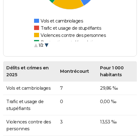
Vols et cambriolages
Trafic et usage de stupéfiants
Violences contre des personnes
Destructions et dégradations
1/2
Escroqueries et fraudes
Délits et crimes en
Pour 1 000
Montrécourt
2025
habitants
Vols et cambriolages
7
29,86 ‰
Trafic et usage de
0
0,00 ‰
stupéfiants
Violences contre des
3
13,53 ‰
personnes