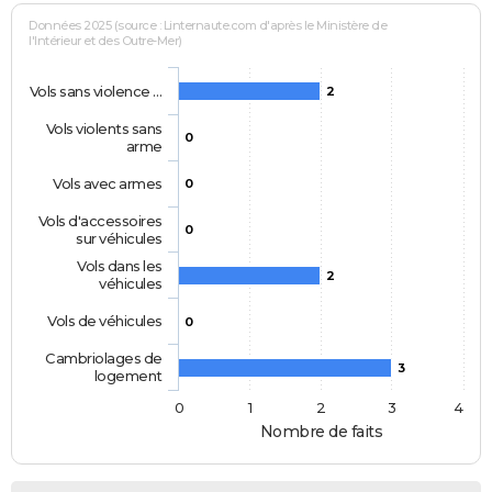
Données 2025 (source : Linternaute.com d'après le Ministère de
l'Intérieur et des Outre-Mer)
Vols sans violence …
2
Vols violents sans
0
arme
Vols avec armes
0
Vols d'accessoires
0
sur véhicules
Vols dans les
2
véhicules
Vols de véhicules
0
Cambriolages de
3
logement
0
1
2
3
4
Nombre de faits