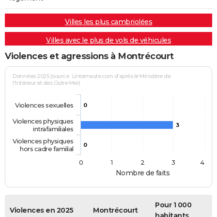
Villes les plus cambriolées
Villes avec le plus de vols de véhicules
Violences et agressions à Montrécourt
Données 2025 (source : Linternaute.com d'après le Ministère de
l'Intérieur et des Outre-Mer)
Violences sexuelles
0
Violences physiques
3
intrafamiliales
Violences physiques
0
hors cadre familial
0
1
2
3
4
Nombre de faits
Pour 1 000
Violences en 2025
Montrécourt
habitants