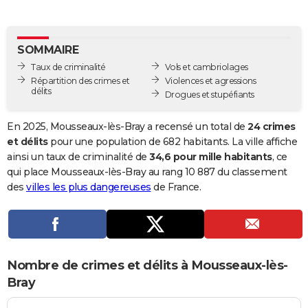
City break
Voyage de noces
Climat
Destinations
Voyage nature
Forum
+
PHOTO
GUIDES D'ACHAT
SOMMAIRE
Taux de criminalité
Vols et cambriolages
BONS PLANS
Répartition des crimes et
Violences et agressions
délits
Drogues et stupéfiants
CARTE DE VOEUX
Carte Bonne année
Carte Pâques
Carte de Noël
Carte Saint-Valentin
Carte d'anniversaire
En 2025, Mousseaux-lès-Bray a recensé un total de
24 crimes
DICTIONNAIRE
et délits
pour une population de 682 habitants. La ville affiche
Biographies
Expressions
Dictionnaire
Citations
Proverbes
ainsi un taux de criminalité de
34,6 pour mille habitants
, ce
PROGRAMME TV
qui place Mousseaux-lès-Bray au rang 10 887 du classement
COPAINS D'AVANT
des
villes les plus dangereuses
de France.
Se connecter
Collèges
Universités
Service militaire
S'inscrire
Lycées
Primaires
Entreprises
Avis de recherche
AVIS DE DÉCÈS
FORUM
Nombre de crimes et délits à Mousseaux-lès-
Lifestyle
Sport
Television
Cinema
Bricolage
Culture
Auto
Voyage
Bray