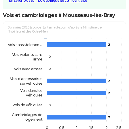
En savoir plus sur notre politique de confidentialité
Vols et cambriolages à Mousseaux-lès-Bray
Données 2025 (source : Linternaute.com d'après le Ministère de
l'Intérieur et des Outre-Mer)
Vols sans violence …
2
Vols violents sans
0
arme
Vols avec armes
0
Vols d'accessoires
2
sur véhicules
Vols dans les
2
véhicules
Vols de véhicules
0
Cambriolages de
2
logement
0
0,5
1
1,5
2
2,5