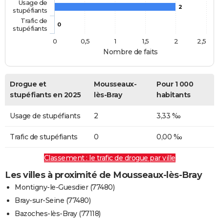
Usage de
2
stupéfiants
Trafic de
0
stupéfiants
0
0,5
1
1,5
2
2,5
Nombre de faits
Drogue et
Mousseaux-
Pour 1 000
stupéfiants en 2025
lès-Bray
habitants
Usage de stupéfiants
2
3,33 ‰
Trafic de stupéfiants
0
0,00 ‰
Classement : le trafic de drogue par ville
Les villes à proximité de Mousseaux-lès-Bray
Montigny-le-Guesdier (77480)
Bray-sur-Seine (77480)
Bazoches-lès-Bray (77118)