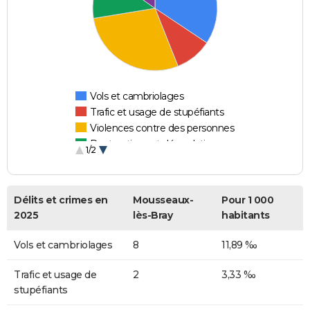
Vols et cambriolages
Trafic et usage de stupéfiants
Violences contre des personnes
Destructions et dégradations
1/2
Escroqueries et fraudes
Délits et crimes en
Mousseaux-
Pour 1 000
2025
lès-Bray
habitants
Vols et cambriolages
8
11,89 ‰
Trafic et usage de
2
3,33 ‰
stupéfiants