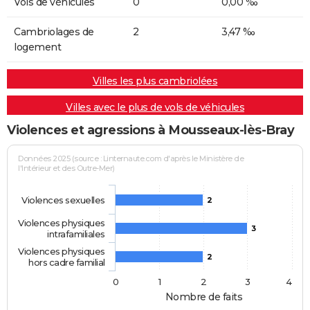
Vols de véhicules
0
0,00 ‰
Cambriolages de
2
3,47 ‰
logement
Villes les plus cambriolées
Villes avec le plus de vols de véhicules
Violences et agressions à Mousseaux-lès-Bray
Données 2025 (source : Linternaute.com d'après le Ministère de
l'Intérieur et des Outre-Mer)
Violences sexuelles
2
Violences physiques
3
intrafamiliales
Violences physiques
2
hors cadre familial
0
1
2
3
4
Nombre de faits