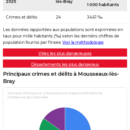
2025
lès-Bray
1 000 habitants
Crimes et délits
24
34,61 ‰
Les données rapportées aux populations sont exprimées en
taux pour mille habitants (‰) selon les dernièrs chiffres de
population fournis par l'Insee.
Voir la méthodologie
.
Villes les plus dangereuses
Départements les plus dangereux
Principaux crimes et délits à Mousseaux-lès-
Bray
Données 2025 (source : Linternaute.com d'après le Ministère de
l'Intérieur et des Outre-Mer)