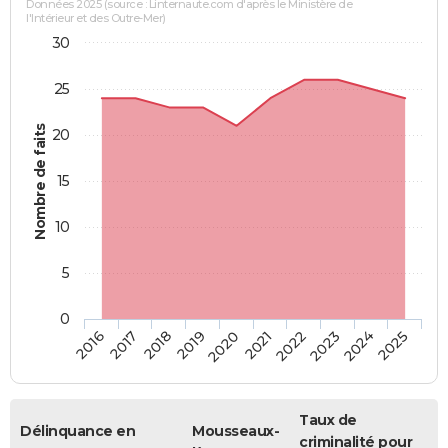
Données 2025 (source : Linternaute.com d'après le Ministère de
l'Intérieur et des Outre-Mer)
30
25
Nombre de faits
20
15
10
5
0
2018
2023
2017
2022
2016
2021
2020
2025
2019
2024
Taux de
Délinquance en
Mousseaux-
criminalité pour