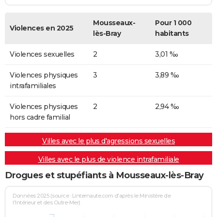
Mousseaux-
Pour 1 000
Violences en 2025
lès-Bray
habitants
Violences sexuelles
2
3,01 ‰
Violences physiques
3
3,89 ‰
intrafamiliales
Violences physiques
2
2,94 ‰
hors cadre familial
Villes avec le plus d'agressions sexuelles
Villes avec le plus de violence intrafamiliale
Drogues et stupéfiants à Mousseaux-lès-Bray
Données 2025 (source : Linternaute.com d'après le Ministère de
l'Intérieur et des Outre-Mer)