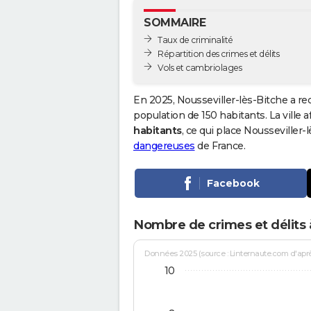
SOMMAIRE
Taux de criminalité
Répartition des crimes et délits
Vols et cambriolages
En 2025, Nousseviller-lès-Bitche a re
population de 150 habitants. La ville a
habitants
, ce qui place Nousseviller
dangereuses
de France.
Facebook
Nombre de crimes et délits 
Données 2025 (source : Linternaute.com d'après 
10