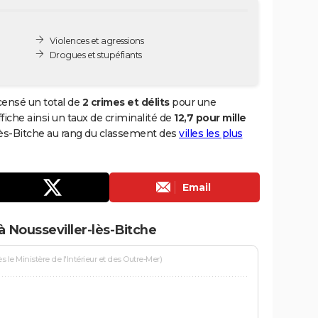
Violences et agressions
Drogues et stupéfiants
censé un total de
2 crimes et délits
pour une
ffiche ainsi un taux de criminalité de
12,7 pour mille
-lès-Bitche au rang du classement des
villes les plus
Email
à Nousseviller-lès-Bitche
le Ministère de l'Intérieur et des Outre-Mer)