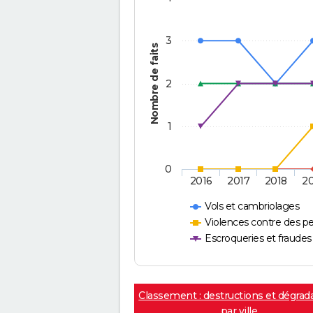
3
Nombre de faits
2
1
0
2016
2017
2018
2
Vols et cambriolages
Violences contre des p
Escroqueries et fraudes
Classement : destructions et dégrad
par ville