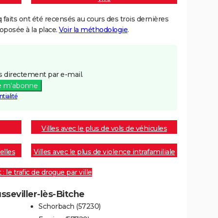
aits ont été recensés au cours des trois dernières
posée à la place.
Voir la méthodologie
.
 directement par e-mail.
e m'abonne
tialité
Villes avec le plus de vols de véhicules
elles
Villes avec le plus de violence intrafamiliale
 le trafic de drogue par ville
sseviller-lès-Bitche
Schorbach (57230)