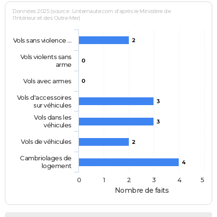
Données 2025 (source : Linternaute.com d'après le Ministère de
l'Intérieur et des Outre-Mer)
Vols sans violence …
2
Vols violents sans
0
arme
Vols avec armes
0
Vols d'accessoires
3
sur véhicules
Vols dans les
3
véhicules
Vols de véhicules
2
Cambriolages de
4
logement
0
1
2
3
4
5
Nombre de faits