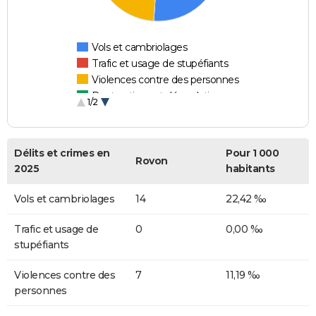
Vols et cambriolages
Trafic et usage de stupéfiants
Violences contre des personnes
Destructions et dégradations
1/2
Escroqueries et fraudes
Délits et crimes en
Pour 1 000
Rovon
2025
habitants
Vols et cambriolages
14
22,42 ‰
Trafic et usage de
0
0,00 ‰
stupéfiants
Violences contre des
7
11,19 ‰
personnes