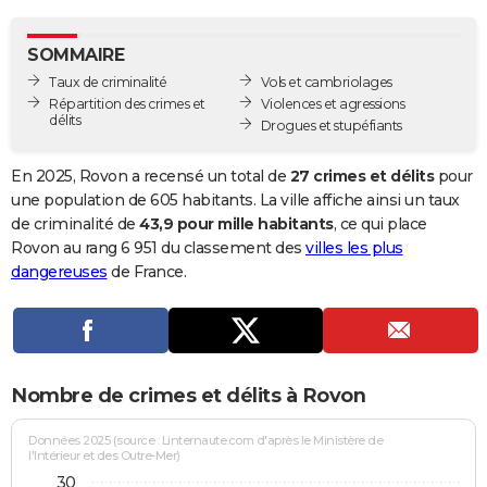
City break
Voyage de noces
Climat
Destinations
Voyage nature
Forum
+
PHOTO
SOMMAIRE
GUIDES D'ACHAT
Taux de criminalité
Vols et cambriolages
Répartition des crimes et
Violences et agressions
BONS PLANS
délits
Drogues et stupéfiants
CARTE DE VOEUX
En 2025, Rovon a recensé un total de
27 crimes et délits
pour
Carte Bonne année
Carte Pâques
Carte de Noël
Carte Saint-Valentin
Carte d'anniversaire
une population de 605 habitants. La ville affiche ainsi un taux
DICTIONNAIRE
de criminalité de
43,9 pour mille habitants
, ce qui place
Biographies
Expressions
Dictionnaire
Citations
Proverbes
Rovon au rang 6 951 du classement des
villes les plus
PROGRAMME TV
dangereuses
de France.
COPAINS D'AVANT
Se connecter
Collèges
Universités
Service militaire
S'inscrire
Lycées
Primaires
Entreprises
Avis de recherche
AVIS DE DÉCÈS
FORUM
Nombre de crimes et délits à Rovon
Lifestyle
Sport
Television
Cinema
Bricolage
Culture
Auto
Voyage
Données 2025 (source : Linternaute.com d'après le Ministère de
l'Intérieur et des Outre-Mer)
30