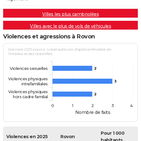
Villes les plus cambriolées
Villes avec le plus de vols de véhicules
Violences et agressions à Rovon
Données 2025 (source : Linternaute.com d'après le Ministère de
l'Intérieur et des Outre-Mer)
Violences sexuelles
2
Violences physiques
3
intrafamiliales
Violences physiques
2
hors cadre familial
0
1
2
3
4
Nombre de faits
Pour 1 000
Violences en 2025
Rovon
habitants