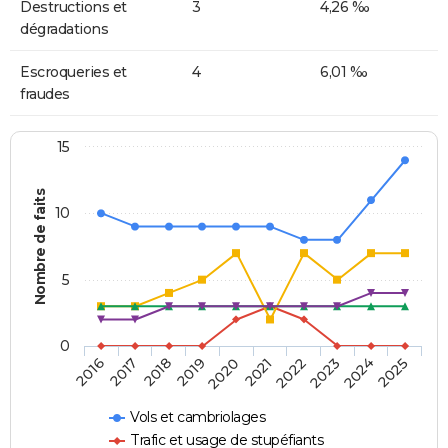
Destructions et
3
4,26 ‰
dégradations
Escroqueries et
4
6,01 ‰
fraudes
15
Nombre de faits
10
5
0
2018
2023
2017
2022
2016
2021
2020
2025
2019
2024
Vols et cambriolages
Trafic et usage de stupéfiants