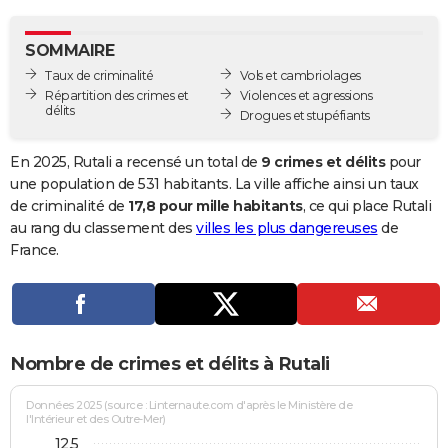
City break
Voyage de noces
Climat
Destinations
Voyage nature
Forum
+
PHOTO
SOMMAIRE
GUIDES D'ACHAT
Taux de criminalité
Vols et cambriolages
Répartition des crimes et
Violences et agressions
BONS PLANS
délits
Drogues et stupéfiants
CARTE DE VOEUX
En 2025, Rutali a recensé un total de
9 crimes et délits
pour
Carte Bonne année
Carte Pâques
Carte de Noël
Carte Saint-Valentin
Carte d'anniversaire
une population de 531 habitants. La ville affiche ainsi un taux
DICTIONNAIRE
de criminalité de
17,8 pour mille habitants
, ce qui place Rutali
Biographies
Expressions
Dictionnaire
Citations
Proverbes
au rang du classement des
villes les plus dangereuses
de
PROGRAMME TV
France.
COPAINS D'AVANT
Se connecter
Collèges
Universités
Service militaire
S'inscrire
Lycées
Primaires
Entreprises
Avis de recherche
AVIS DE DÉCÈS
FORUM
Nombre de crimes et délits à Rutali
Lifestyle
Sport
Television
Cinema
Bricolage
Culture
Auto
Voyage
Données 2025 (source : Linternaute.com d'après le Ministère de
l'Intérieur et des Outre-Mer)
12,5