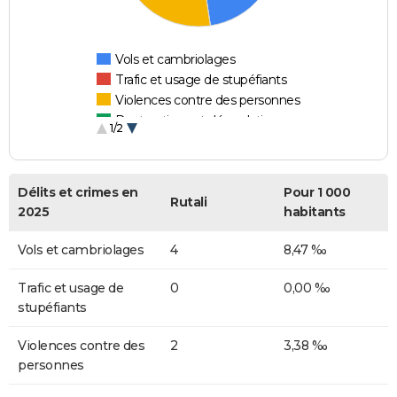
Vols et cambriolages
Trafic et usage de stupéfiants
Violences contre des personnes
Destructions et dégradations
1/2
Escroqueries et fraudes
Délits et crimes en
Pour 1 000
Rutali
2025
habitants
Vols et cambriolages
4
8,47 ‰
Trafic et usage de
0
0,00 ‰
stupéfiants
Violences contre des
2
3,38 ‰
personnes