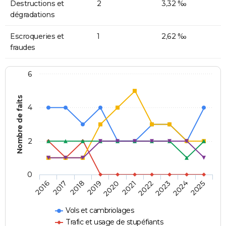
Destructions et
2
3,32 ‰
dégradations
Escroqueries et
1
2,62 ‰
fraudes
6
Nombre de faits
4
2
0
2018
2023
2019
2024
2020
2025
2016
2021
2017
2022
Vols et cambriolages
Trafic et usage de stupéfiants