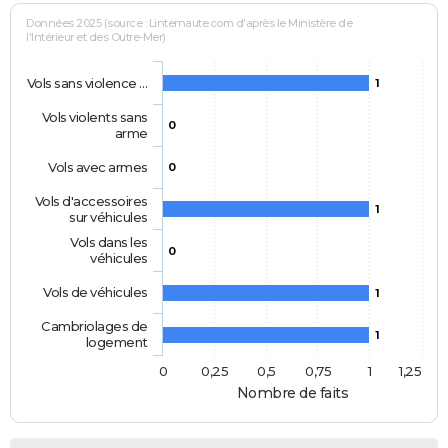
Données 2025 (source : Linternaute.com d'après le Ministère de
l'Intérieur et des Outre-Mer)
Vols sans violence …
1
Vols violents sans
0
arme
Vols avec armes
0
Vols d'accessoires
1
sur véhicules
Vols dans les
0
véhicules
Vols de véhicules
1
Cambriolages de
1
logement
0
0,25
0,5
0,75
1
1,25
Nombre de faits