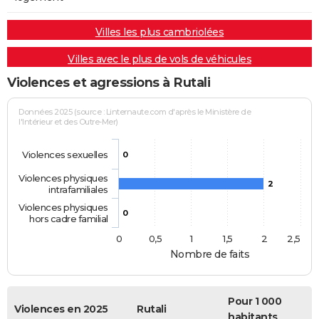
Villes les plus cambriolées
Villes avec le plus de vols de véhicules
Violences et agressions à Rutali
Données 2025 (source : Linternaute.com d'après le Ministère de
l'Intérieur et des Outre-Mer)
Violences sexuelles
0
Violences physiques
2
intrafamiliales
Violences physiques
0
hors cadre familial
0
0,5
1
1,5
2
2,5
Nombre de faits
Pour 1 000
Violences en 2025
Rutali
habitants