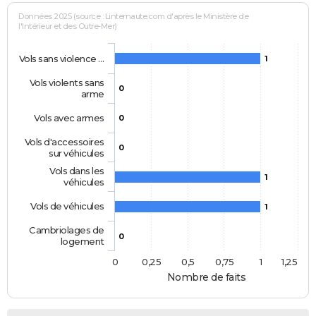
Données 2025 (source : Linternaute.com d'après le Ministère de
l'Intérieur et des Outre-Mer)
Vols sans violence …
1
Vols violents sans
0
arme
Vols avec armes
0
Vols d'accessoires
0
sur véhicules
Vols dans les
1
véhicules
Vols de véhicules
1
Cambriolages de
0
logement
0
0,25
0,5
0,75
1
1,25
Nombre de faits