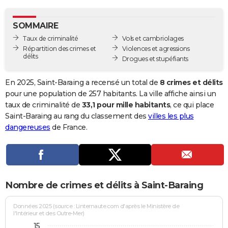
City break
Voyage de noces
Climat
Destinations
Voyage nature
Forum
+
PHOTO
SOMMAIRE
GUIDES D'ACHAT
Taux de criminalité
Vols et cambriolages
Répartition des crimes et
Violences et agressions
BONS PLANS
délits
Drogues et stupéfiants
CARTE DE VOEUX
En 2025, Saint-Baraing a recensé un total de
8 crimes et délits
Carte Bonne année
Carte Pâques
Carte de Noël
Carte Saint-Valentin
Carte d'anniversaire
pour une population de 257 habitants. La ville affiche ainsi un
DICTIONNAIRE
taux de criminalité de
33,1 pour mille habitants
, ce qui place
Biographies
Expressions
Dictionnaire
Citations
Proverbes
Saint-Baraing au rang du classement des
villes les plus
PROGRAMME TV
dangereuses
de France.
COPAINS D'AVANT
Se connecter
Collèges
Universités
Service militaire
S'inscrire
Lycées
Primaires
Entreprises
Avis de recherche
AVIS DE DÉCÈS
FORUM
Nombre de crimes et délits à Saint-Baraing
Lifestyle
Sport
Television
Cinema
Bricolage
Culture
Auto
Voyage
Données 2025 (source : Linternaute.com d'après le Ministère de
l'Intérieur et des Outre-Mer)
15