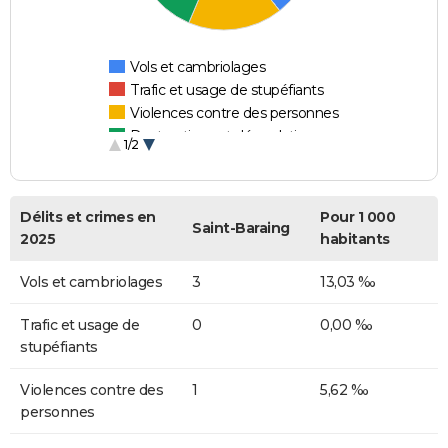
Vols et cambriolages
Trafic et usage de stupéfiants
Violences contre des personnes
Destructions et dégradations
1/2
Escroqueries et fraudes
Délits et crimes en
Pour 1 000
Saint-Baraing
2025
habitants
Vols et cambriolages
3
13,03 ‰
Trafic et usage de
0
0,00 ‰
stupéfiants
Violences contre des
1
5,62 ‰
personnes