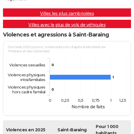
Villes les plus cambriolées
Villes avec le plus de vols de véhicules
Violences et agressions à Saint-Baraing
Données 2025 (source : Linternaute.com d'après le Ministère de
l'Intérieur et des Outre-Mer)
Violences sexuelles
0
Violences physiques
1
intrafamiliales
Violences physiques
0
hors cadre familial
0
0,25
0,5
0,75
1
1,25
Nombre de faits
Pour 1 000
Violences en 2025
Saint-Baraing
habitants