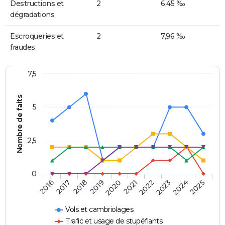
Destructions et
2
6,45 ‰
dégradations
Escroqueries et
2
7,96 ‰
fraudes
7,5
Nombre de faits
5
2,5
0
2018
2023
2020
2025
2017
2022
2019
2024
2016
2021
Vols et cambriolages
Trafic et usage de stupéfiants