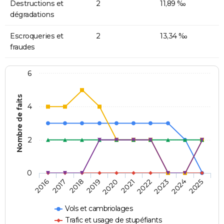
Destructions et
2
11,89 ‰
dégradations
Escroqueries et
2
13,34 ‰
fraudes
6
Nombre de faits
4
2
0
2018
2023
2019
2024
2020
2025
2016
2021
2017
2022
Vols et cambriolages
Trafic et usage de stupéfiants