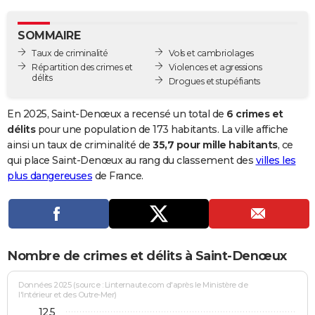
City break
Voyage de noces
Climat
Destinations
Voyage nature
Forum
+
PHOTO
SOMMAIRE
GUIDES D'ACHAT
Taux de criminalité
Vols et cambriolages
Répartition des crimes et
Violences et agressions
BONS PLANS
délits
Drogues et stupéfiants
CARTE DE VOEUX
En 2025, Saint-Denœux a recensé un total de
6 crimes et
Carte Bonne année
Carte Pâques
Carte de Noël
Carte Saint-Valentin
Carte d'anniversaire
délits
pour une population de 173 habitants. La ville affiche
DICTIONNAIRE
ainsi un taux de criminalité de
35,7 pour mille habitants
, ce
Biographies
Expressions
Dictionnaire
Citations
Proverbes
qui place Saint-Denœux au rang du classement des
villes les
PROGRAMME TV
plus dangereuses
de France.
COPAINS D'AVANT
Se connecter
Collèges
Universités
Service militaire
S'inscrire
Lycées
Primaires
Entreprises
Avis de recherche
AVIS DE DÉCÈS
FORUM
Nombre de crimes et délits à Saint-Denœux
Lifestyle
Sport
Television
Cinema
Bricolage
Culture
Auto
Voyage
Données 2025 (source : Linternaute.com d'après le Ministère de
l'Intérieur et des Outre-Mer)
12,5