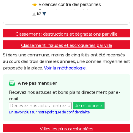
Violences contre des personnes
Destructions et dégradations
1/2
Escroqueries et fraudes
Classement : destructions et dégradations par ville
Classement : fraudes et escroqueries par ville
Si dans une commune, moins de cinq faits ont été recensés
au cours des trois dernières années, une donnée moyenne est
proposée à la place.
Voir la méthodologie
.
A ne pas manquer
Recevez nos astuces et bons plans directement par e-
mail.
Je m'abonne
En savoir plus sur notre politique de confidentialité
Villes les plus cambriolées