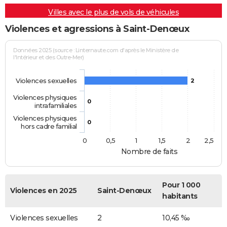
Villes avec le plus de vols de véhicules
Violences et agressions à Saint-Denœux
Données 2025 (source : Linternaute.com d'après le Ministère de
l'Intérieur et des Outre-Mer)
Violences sexuelles
2
Violences physiques
0
intrafamiliales
Violences physiques
0
hors cadre familial
0
0,5
1
1,5
2
2,5
Nombre de faits
Pour 1 000
Violences en 2025
Saint-Denœux
habitants
Violences sexuelles
2
10,45 ‰