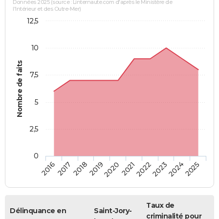
Données 2025 (source : Linternaute.com d'après le Ministère de
l'Intérieur et des Outre-Mer)
12,5
10
Nombre de faits
7,5
5
2,5
0
2018
2023
2019
2024
2020
2025
2016
2021
2017
2022
Taux de
Délinquance en
Saint-Jory-
criminalité pour