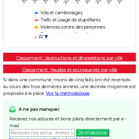
Vols et cambriolages
Trafic et usage de stupéfiants
Violences contre des personnes
Destructions et dégradations
1/2
Escroqueries et fraudes
Classement : destructions et dégradations par ville
Classement : fraudes et escroqueries par ville
Si dans une commune, moins de cinq faits ont été recensés
au cours des trois dernières années, une donnée moyenne est
proposée à la place.
Voir la méthodologie
.
A ne pas manquer
Recevez nos astuces et bons plans directement par e-
mail.
Je m'abonne