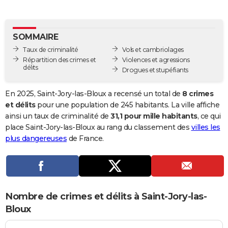
City break
Voyage de noces
Climat
Destinations
Voyage nature
Forum
+
PHOTO
GUIDES D'ACHAT
SOMMAIRE
Taux de criminalité
Vols et cambriolages
BONS PLANS
Répartition des crimes et
Violences et agressions
délits
Drogues et stupéfiants
CARTE DE VOEUX
Carte Bonne année
Carte Pâques
Carte de Noël
Carte Saint-Valentin
Carte d'anniversaire
En 2025, Saint-Jory-las-Bloux a recensé un total de
8 crimes
DICTIONNAIRE
et délits
pour une population de 245 habitants. La ville affiche
Biographies
Expressions
Dictionnaire
Citations
Proverbes
ainsi un taux de criminalité de
31,1 pour mille habitants
, ce qui
PROGRAMME TV
place Saint-Jory-las-Bloux au rang du classement des
villes les
COPAINS D'AVANT
plus dangereuses
de France.
Se connecter
Collèges
Universités
Service militaire
S'inscrire
Lycées
Primaires
Entreprises
Avis de recherche
AVIS DE DÉCÈS
FORUM
Nombre de crimes et délits à Saint-Jory-las-
Lifestyle
Sport
Television
Cinema
Bricolage
Culture
Auto
Voyage
Bloux