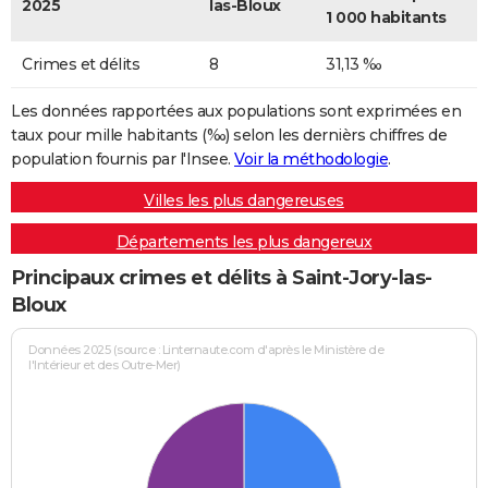
2025
las-Bloux
1 000 habitants
Crimes et délits
8
31,13 ‰
Les données rapportées aux populations sont exprimées en
taux pour mille habitants (‰) selon les dernièrs chiffres de
population fournis par l'Insee.
Voir la méthodologie
.
Villes les plus dangereuses
Départements les plus dangereux
Principaux crimes et délits à Saint-Jory-las-
Bloux
Données 2025 (source : Linternaute.com d'après le Ministère de
l'Intérieur et des Outre-Mer)