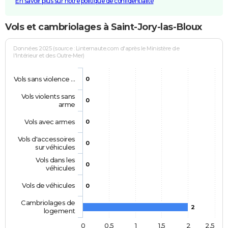
En savoir plus sur notre politique de confidentialité
Vols et cambriolages à Saint-Jory-las-Bloux
Données 2025 (source : Linternaute.com d'après le Ministère de
l'Intérieur et des Outre-Mer)
Vols sans violence …
0
Vols violents sans
0
arme
Vols avec armes
0
Vols d'accessoires
0
sur véhicules
Vols dans les
0
véhicules
Vols de véhicules
0
Cambriolages de
2
logement
0
0,5
1
1,5
2
2,5