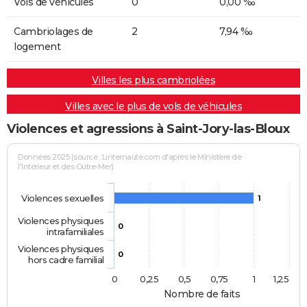
Vols de véhicules
0
0,00 ‰
Cambriolages de
2
7,94 ‰
logement
Villes les plus cambriolées
Villes avec le plus de vols de véhicules
Violences et agressions à Saint-Jory-las-Bloux
Données 2025 (source : Linternaute.com d'après le Ministère de
l'Intérieur et des Outre-Mer)
Violences sexuelles
1
Violences physiques
0
intrafamiliales
Violences physiques
0
hors cadre familial
0
0,25
0,5
0,75
1
1,25
Nombre de faits