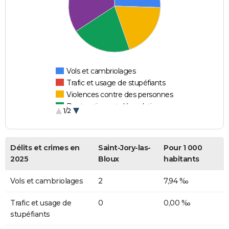
Vols et cambriolages
Trafic et usage de stupéfiants
Violences contre des personnes
Destructions et dégradations
1/2
Escroqueries et fraudes
Délits et crimes en
Saint-Jory-las-
Pour 1 000
2025
Bloux
habitants
Vols et cambriolages
2
7,94 ‰
Trafic et usage de
0
0,00 ‰
stupéfiants