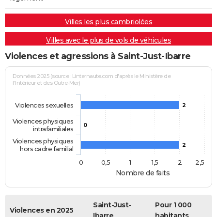
Villes les plus cambriolées
Villes avec le plus de vols de véhicules
Violences et agressions à Saint-Just-Ibarre
Données 2025 (source : Linternaute.com d'après le Ministère de
l'Intérieur et des Outre-Mer)
Violences sexuelles
2
Violences physiques
0
intrafamiliales
Violences physiques
2
hors cadre familial
0
0,5
1
1,5
2
2,5
Nombre de faits
Saint-Just-
Pour 1 000
Violences en 2025
Ibarre
habitants