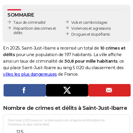
City break
Voyage de noces
Climat
Destinations
Voyage nature
Forum
+
PHOTO
SOMMAIRE
GUIDES D'ACHAT
Taux de criminalité
Vols et cambriolages
Répartition des crimes et
Violences et agressions
BONS PLANS
délits
Drogues et stupéfiants
CARTE DE VOEUX
En 2025, Saint-Just-Ibarre a recensé un total de
10 crimes et
Carte Bonne année
Carte Pâques
Carte de Noël
Carte Saint-Valentin
Carte d'anniversaire
délits
pour une population de 197 habitants. La ville affiche
DICTIONNAIRE
ainsi un taux de criminalité de
50,8 pour mille habitants
, ce
Biographies
Expressions
Dictionnaire
Citations
Proverbes
qui place Saint-Just-Ibarre au rang 5 020 du classement des
PROGRAMME TV
villes les plus dangereuses
de France.
COPAINS D'AVANT
Se connecter
Collèges
Universités
Service militaire
S'inscrire
Lycées
Primaires
Entreprises
Avis de recherche
AVIS DE DÉCÈS
FORUM
Nombre de crimes et délits à Saint-Just-Ibarre
Lifestyle
Sport
Television
Cinema
Bricolage
Culture
Auto
Voyage
Données 2025 (source : Linternaute.com d'après le Ministère de
l'Intérieur et des Outre-Mer)
12,5