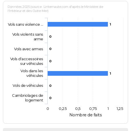
Données 2025 (source : Linternaute.com d'après le Ministère de
l'Intérieur et des Outre-Mer)
Vols sans violence …
1
Vols violents sans
0
arme
Vols avec armes
0
Vols d'accessoires
0
sur véhicules
Vols dans les
1
véhicules
Vols de véhicules
0
Cambriolages de
0
logement
0
0,25
0,5
0,75
1
1,25
Nombre de faits