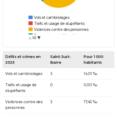
Vols et cambriolages
Trafic et usage de stupéfiants
Violences contre des personnes
Destructions et dégradations
1/2
Escroqueries et fraudes
Délits et crimes en
Saint-Just-
Pour 1 000
2025
Ibarre
habitants
Vols et cambriolages
3
14,01 ‰
Trafic et usage de
0
0,00 ‰
stupéfiants
Violences contre des
3
17,45 ‰
personnes