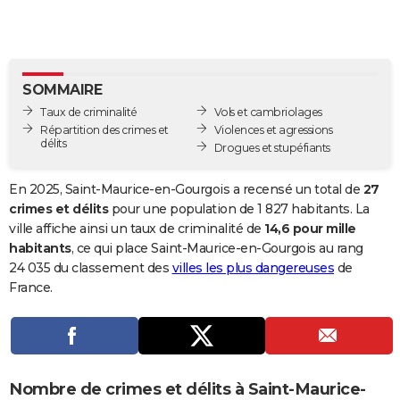
City break
Voyage de noces
Climat
Destinations
Voyage nature
Forum
+
PHOTO
GUIDES D'ACHAT
SOMMAIRE
BONS PLANS
Taux de criminalité
Vols et cambriolages
CARTE DE VOEUX
Répartition des crimes et
Violences et agressions
délits
Drogues et stupéfiants
Carte Bonne année
Carte Pâques
Carte de Noël
Carte Saint-Valentin
Carte d'anniversaire
DICTIONNAIRE
En 2025, Saint-Maurice-en-Gourgois a recensé un total de
27
Biographies
Expressions
Dictionnaire
Citations
Proverbes
PROGRAMME TV
crimes et délits
pour une population de 1 827 habitants. La
ville affiche ainsi un taux de criminalité de
14,6 pour mille
COPAINS D'AVANT
habitants
, ce qui place Saint-Maurice-en-Gourgois au rang
24 035 du classement des
villes les plus dangereuses
de
Se connecter
Collèges
Universités
Service militaire
S'inscrire
Lycées
Primaires
Entreprises
Avis de recherche
AVIS DE DÉCÈS
France.
FORUM
Lifestyle
Sport
Television
Cinema
Bricolage
Culture
Auto
Voyage
Nombre de crimes et délits à Saint-Maurice-