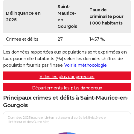
Saint-
Taux de
Délinquance en
Maurice-
criminalité pour
2025
en-
1 000 habitants
Gourgois
Crimes et délits
27
14,57 ‰
Les données rapportées aux populations sont exprimées en
taux pour mille habitants (‰) selon les dernièrs chiffres de
population fournis par l'Insee.
Voir la méthodologie
.
Villes les plus dangereuses
Départements les plus dangereux
Principaux crimes et délits à Saint-Maurice-en-
Gourgois
Données 2025 (source : Linternaute.com d'après le Ministère de
l'Intérieur et des Outre-Mer)