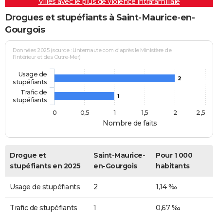
Villes avec le plus de violence intrafamiliale
Drogues et stupéfiants à Saint-Maurice-en-
Gourgois
Données 2025 (source : Linternaute.com d'après le Ministère de
l'Intérieur et des Outre-Mer)
Usage de
2
stupéfiants
Trafic de
1
stupéfiants
0
0,5
1
1,5
2
2,5
Nombre de faits
Drogue et
Saint-Maurice-
Pour 1 000
stupéfiants en 2025
en-Gourgois
habitants
Usage de stupéfiants
2
1,14 ‰
Trafic de stupéfiants
1
0,67 ‰