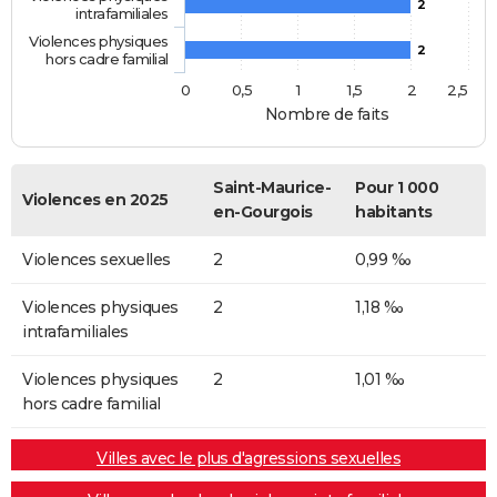
2
intrafamiliales
Violences physiques
2
hors cadre familial
0
0,5
1
1,5
2
2,5
Nombre de faits
Saint-Maurice-
Pour 1 000
Violences en 2025
en-Gourgois
habitants
Violences sexuelles
2
0,99 ‰
Violences physiques
2
1,18 ‰
intrafamiliales
Violences physiques
2
1,01 ‰
hors cadre familial
Villes avec le plus d'agressions sexuelles