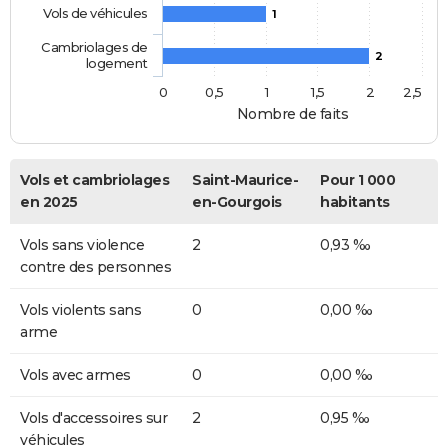
Vols de véhicules
1
Cambriolages de
2
logement
0
0,5
1
1,5
2
2,5
Nombre de faits
Vols et cambriolages
Saint-Maurice-
Pour 1 000
en 2025
en-Gourgois
habitants
Vols sans violence
2
0,93 ‰
contre des personnes
Vols violents sans
0
0,00 ‰
arme
Vols avec armes
0
0,00 ‰
Vols d'accessoires sur
2
0,95 ‰
véhicules