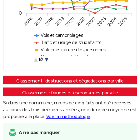
0
2018
2023
2017
2022
2016
2021
2020
2025
2019
2024
Vols et cambriolages
Trafic et usage de stupéfiants
Violences contre des personnes
Destructions et dégradations
1/2
Escroqueries et fraudes
Classement : destructions et dégradations par ville
Classement : fraudes et escroqueries par ville
Si dans une commune, moins de cinq faits ont été recensés
au cours des trois dernières années, une donnée moyenne est
proposée à la place.
Voir la méthodologie
.
A ne pas manquer