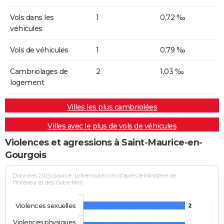
Vols dans les
1
0,72 ‰
véhicules
Vols de véhicules
1
0,79 ‰
Cambriolages de
2
1,03 ‰
logement
Villes les plus cambriolées
Villes avec le plus de vols de véhicules
Violences et agressions à Saint-Maurice-en-
Gourgois
Données 2025 (source : Linternaute.com d'après le Ministère de
l'Intérieur et des Outre-Mer)
Violences sexuelles
2
Violences physiques