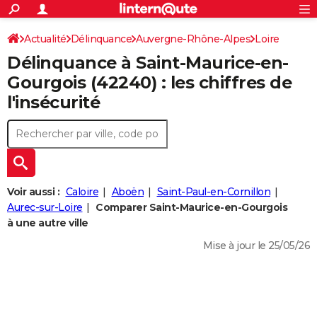
ACTUALITÉS
Connexion
S'inscrire
Actualité
Délinquance
Auvergne-Rhône-Alpes
Rechercher
Loire
Société
Education
Villes
Politique
Faits Divers
Monde
+
SPORT
Délinquance à
Saint-Maurice-en-
Saint-Maurice-en-Gourgois
Football
Cyclisme
Forum
Coupe du monde 2026
Tennis
Rugby
CULTURE
Gourgois
(42240) : les chiffres de
l'insécurité
TNT
Cinéma
Musique
Programme TV
Streaming
Sorties cinéma
+
FINANCE
Impôts
Immobilier
Banque
Crédit
Retraite
Epargne
Risques naturels par ville
Assurance
AUTO
Réserver un essai
Berlines
Forum auto
Essais
Citadines
SUV
+
HIGH-TECH
Meilleur smartphone
Ordinateurs
Guide high-tech
Mobiles
Internet
Jeux vidéo
+
BRICOLAGE
Voir aussi :
Caloire
Aboën
Saint-Paul-en-Cornillon
Aurec-sur-Loire
Comparer Saint-Maurice-en-Gourgois
Aménagement intérieur
Cuisine
Jardinage
+
Forum
Extérieur
Salle de bains
Rangement
WEEK-END
à une autre ville
Escapades
Expositions
Week-end nature
Guides de France
Patrimoine
Musées
+
Mise à jour le 25/05/26
LIFESTYLE
Bien-être
Mode
+
Art de vivre
Loisirs
Modes de vie
SANTE
Guide de la santé
Médicaments
+
Alimentation
Maladies
Sommeil
VOYAGE