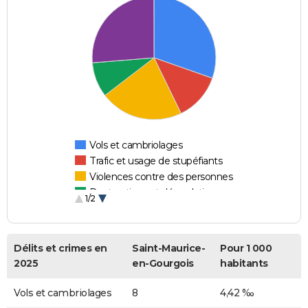
Vols et cambriolages
Trafic et usage de stupéfiants
Violences contre des personnes
Destructions et dégradations
1/2
Escroqueries et fraudes
Délits et crimes en
Saint-Maurice-
Pour 1 000
2025
en-Gourgois
habitants
Vols et cambriolages
8
4,42 ‰