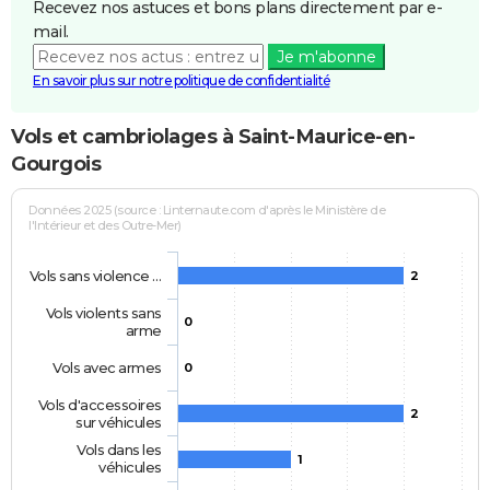
Recevez nos astuces et bons plans directement par e-
mail.
Je m'abonne
En savoir plus sur notre politique de confidentialité
Vols et cambriolages à Saint-Maurice-en-
Gourgois
Données 2025 (source : Linternaute.com d'après le Ministère de
l'Intérieur et des Outre-Mer)
Vols sans violence …
2
Vols violents sans
0
arme
Vols avec armes
0
Vols d'accessoires
2
sur véhicules
Vols dans les
1
véhicules