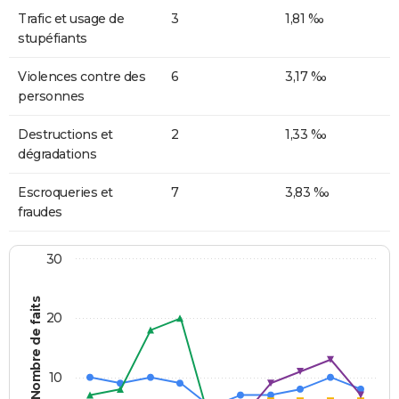
Trafic et usage de
3
1,81 ‰
stupéfiants
Violences contre des
6
3,17 ‰
personnes
Destructions et
2
1,33 ‰
dégradations
Escroqueries et
7
3,83 ‰
fraudes
30
Nombre de faits
20
10