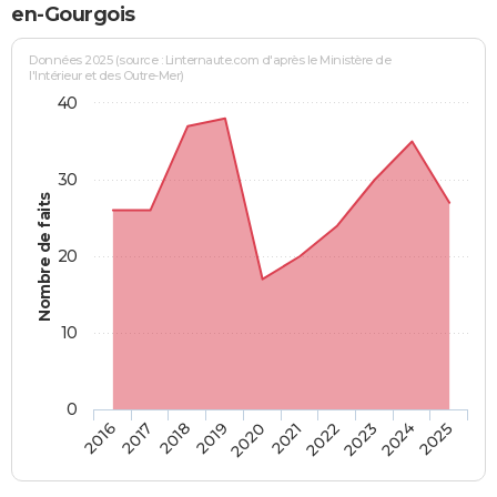
en-Gourgois
Données 2025 (source : Linternaute.com d'après le Ministère de
l'Intérieur et des Outre-Mer)
40
30
Nombre de faits
20
10
0
2018
2023
2017
2022
2016
2021
2020
2025
2019
2024