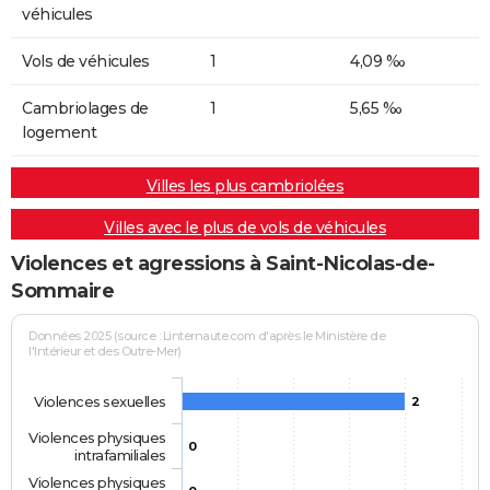
véhicules
Vols de véhicules
1
4,09 ‰
Cambriolages de
1
5,65 ‰
logement
Villes les plus cambriolées
Villes avec le plus de vols de véhicules
Violences et agressions à Saint-Nicolas-de-
Sommaire
Données 2025 (source : Linternaute.com d'après le Ministère de
l'Intérieur et des Outre-Mer)
Violences sexuelles
2
Violences physiques
0
intrafamiliales
Violences physiques