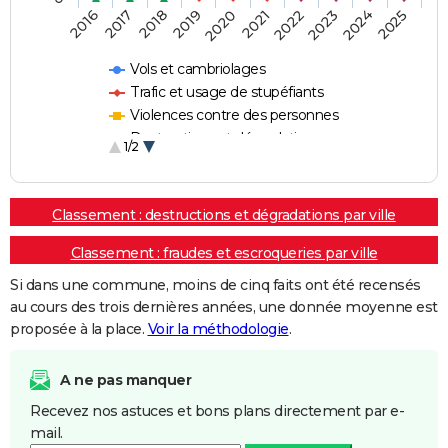
2018
2023
2019
2024
2020
2025
2016
2021
2017
2022
Vols et cambriolages
Trafic et usage de stupéfiants
Violences contre des personnes
Destructions et dégradations
1/2
Escroqueries et fraudes
Classement : destructions et dégradations par ville
Classement : fraudes et escroqueries par ville
Si dans une commune, moins de cinq faits ont été recensés
au cours des trois dernières années, une donnée moyenne est
proposée à la place.
Voir la méthodologie
.
A ne pas manquer
Recevez nos astuces et bons plans directement par e-
mail.