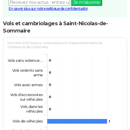
Je m'abonne
En savoir plus sur notre politique de confidentialité
Vols et cambriolages à Saint-Nicolas-de-
Sommaire
Données 2025 (source : Linternaute.com d'après le Ministère de
l'Intérieur et des Outre-Mer)
Vols sans violence …
0
Vols violents sans
0
arme
Vols avec armes
0
Vols d'accessoires
0
sur véhicules
Vols dans les
0
véhicules
Vols de véhicules
1