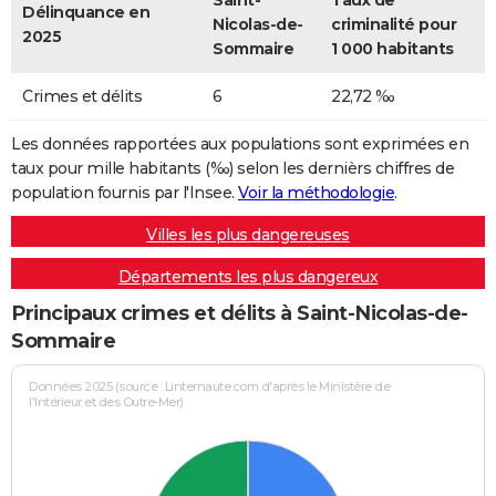
Saint-
Taux de
Délinquance en
Nicolas-de-
criminalité pour
2025
Sommaire
1 000 habitants
Crimes et délits
6
22,72 ‰
Les données rapportées aux populations sont exprimées en
taux pour mille habitants (‰) selon les dernièrs chiffres de
population fournis par l'Insee.
Voir la méthodologie
.
Villes les plus dangereuses
Départements les plus dangereux
Principaux crimes et délits à Saint-Nicolas-de-
Sommaire
Données 2025 (source : Linternaute.com d'après le Ministère de
l'Intérieur et des Outre-Mer)