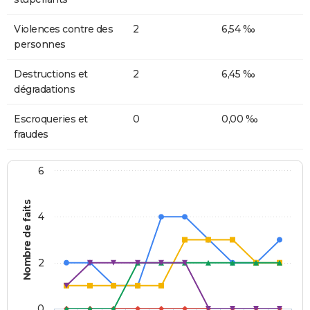
Violences contre des
2
6,54 ‰
personnes
Destructions et
2
6,45 ‰
dégradations
Escroqueries et
0
0,00 ‰
fraudes
6
Nombre de faits
4
2
0