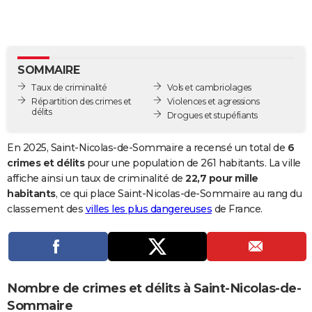
City break
Voyage de noces
Climat
Destinations
Voyage nature
Forum
+
PHOTO
GUIDES D'ACHAT
SOMMAIRE
BONS PLANS
Taux de criminalité
Vols et cambriolages
CARTE DE VOEUX
Répartition des crimes et
Violences et agressions
délits
Drogues et stupéfiants
Carte Bonne année
Carte Pâques
Carte de Noël
Carte Saint-Valentin
Carte d'anniversaire
DICTIONNAIRE
En 2025, Saint-Nicolas-de-Sommaire a recensé un total de
6
Biographies
Expressions
Dictionnaire
Citations
Proverbes
PROGRAMME TV
crimes et délits
pour une population de 261 habitants. La ville
affiche ainsi un taux de criminalité de
22,7 pour mille
COPAINS D'AVANT
habitants
, ce qui place Saint-Nicolas-de-Sommaire au rang du
classement des
villes les plus dangereuses
de France.
Se connecter
Collèges
Universités
Service militaire
S'inscrire
Lycées
Primaires
Entreprises
Avis de recherche
AVIS DE DÉCÈS
FORUM
Lifestyle
Sport
Television
Cinema
Bricolage
Culture
Auto
Voyage
Nombre de crimes et délits à Saint-Nicolas-de-
Sommaire