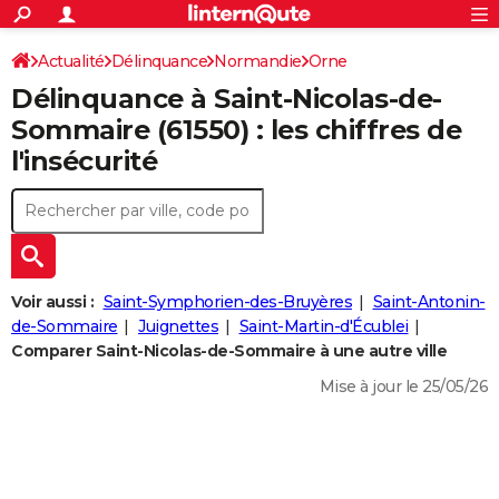
ACTUALITÉS
Connexion
S'inscrire
Actualité
Délinquance
Normandie
Orne
Rechercher
Société
Education
Villes
Politique
Faits Divers
Monde
+
SPORT
Délinquance à
Saint-Nicolas-de-
Saint-Nicolas-de-Sommaire
Football
Cyclisme
Forum
Coupe du monde 2026
Tennis
Rugby
CULTURE
Sommaire
(61550) : les chiffres de
l'insécurité
TNT
Cinéma
Musique
Programme TV
Streaming
Sorties cinéma
+
FINANCE
Impôts
Immobilier
Banque
Crédit
Retraite
Epargne
Risques naturels par ville
Assurance
AUTO
Réserver un essai
Berlines
Forum auto
Essais
Citadines
SUV
+
HIGH-TECH
Meilleur smartphone
Ordinateurs
Guide high-tech
Mobiles
Internet
Jeux vidéo
+
BRICOLAGE
Voir aussi :
Saint-Symphorien-des-Bruyères
Saint-Antonin-
de-Sommaire
Juignettes
Saint-Martin-d'Écublei
Aménagement intérieur
Cuisine
Jardinage
+
Forum
Extérieur
Salle de bains
Rangement
WEEK-END
Comparer Saint-Nicolas-de-Sommaire à une autre ville
Escapades
Expositions
Week-end nature
Guides de France
Patrimoine
Musées
+
Mise à jour le 25/05/26
LIFESTYLE
Bien-être
Mode
+
Art de vivre
Loisirs
Modes de vie
SANTE
Guide de la santé
Médicaments
+
Alimentation
Maladies
Sommeil
VOYAGE