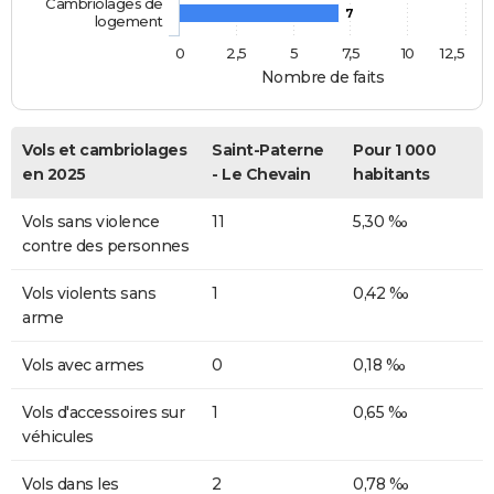
Cambriolages de
7
logement
0
2,5
5
7,5
10
12,5
Nombre de faits
Vols et cambriolages
Saint-Paterne
Pour 1 000
en 2025
- Le Chevain
habitants
Vols sans violence
11
5,30 ‰
contre des personnes
Vols violents sans
1
0,42 ‰
arme
Vols avec armes
0
0,18 ‰
Vols d'accessoires sur
1
0,65 ‰
véhicules
Vols dans les
2
0,78 ‰