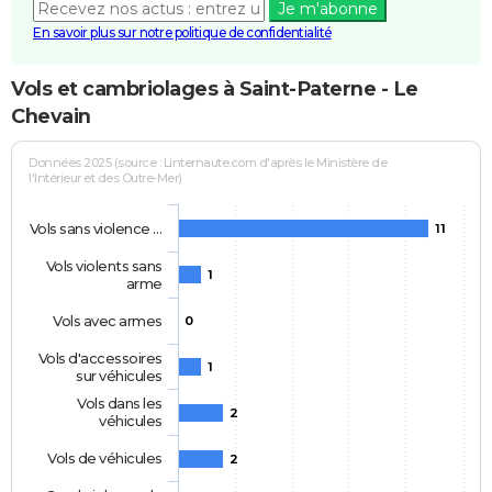
Je m'abonne
En savoir plus sur notre politique de confidentialité
Vols et cambriolages à Saint-Paterne - Le
Chevain
Données 2025 (source : Linternaute.com d'après le Ministère de
l'Intérieur et des Outre-Mer)
Vols sans violence …
11
Vols violents sans
1
arme
Vols avec armes
0
Vols d'accessoires
1
sur véhicules
Vols dans les
2
véhicules
Vols de véhicules
2