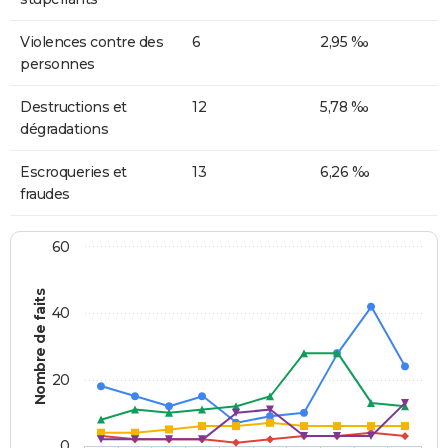
Violences contre des
6
2,95 ‰
personnes
Destructions et
12
5,78 ‰
dégradations
Escroqueries et
13
6,26 ‰
fraudes
60
Nombre de faits
40
20
0