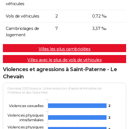
véhicules
Vols de véhicules
2
0,72 ‰
Cambriolages de
7
3,37 ‰
logement
Villes les plus cambriolées
Villes avec le plus de vols de véhicules
Violences et agressions à Saint-Paterne - Le
Chevain
Données 2025 (source : Linternaute.com d'après le Ministère de
l'Intérieur et des Outre-Mer)
Violences sexuelles
2
Violences physiques
2
intrafamiliales
Violences physiques