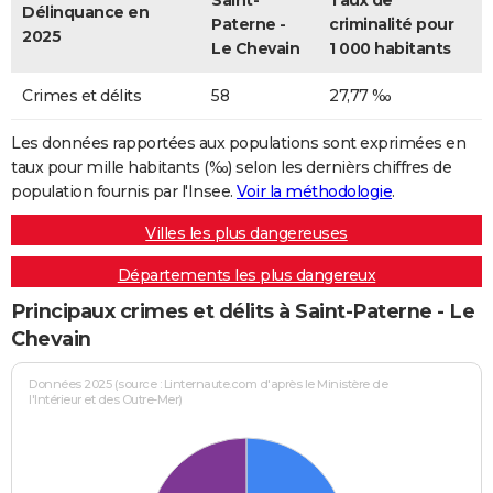
Saint-
Taux de
Délinquance en
Paterne -
criminalité pour
2025
Le Chevain
1 000 habitants
Crimes et délits
58
27,77 ‰
Les données rapportées aux populations sont exprimées en
taux pour mille habitants (‰) selon les dernièrs chiffres de
population fournis par l'Insee.
Voir la méthodologie
.
Villes les plus dangereuses
Départements les plus dangereux
Principaux crimes et délits à Saint-Paterne - Le
Chevain
Données 2025 (source : Linternaute.com d'après le Ministère de
l'Intérieur et des Outre-Mer)