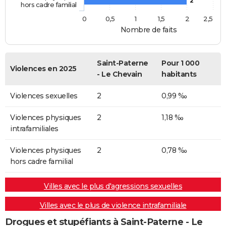
2
hors cadre familial
0
0,5
1
1,5
2
2,5
Nombre de faits
Saint-Paterne
Pour 1 000
Violences en 2025
- Le Chevain
habitants
Violences sexuelles
2
0,99 ‰
Violences physiques
2
1,18 ‰
intrafamiliales
Violences physiques
2
0,78 ‰
hors cadre familial
Villes avec le plus d'agressions sexuelles
Villes avec le plus de violence intrafamiliale
Drogues et stupéfiants à Saint-Paterne - Le