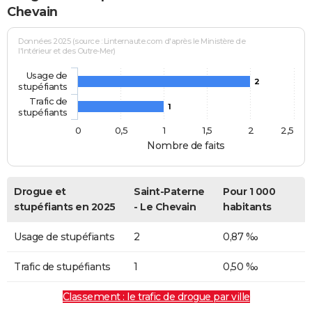
Chevain
Données 2025 (source : Linternaute.com d'après le Ministère de
l'Intérieur et des Outre-Mer)
Usage de
2
stupéfiants
Trafic de
1
stupéfiants
0
0,5
1
1,5
2
2,5
Nombre de faits
Drogue et
Saint-Paterne
Pour 1 000
stupéfiants en 2025
- Le Chevain
habitants
Usage de stupéfiants
2
0,87 ‰
Trafic de stupéfiants
1
0,50 ‰
Classement : le trafic de drogue par ville