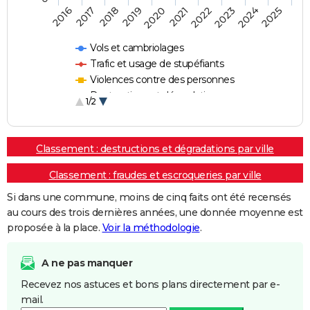
2018
2023
2017
2022
2016
2021
2020
2025
2019
2024
Vols et cambriolages
Trafic et usage de stupéfiants
Violences contre des personnes
Destructions et dégradations
1/2
Escroqueries et fraudes
Classement : destructions et dégradations par ville
Classement : fraudes et escroqueries par ville
Si dans une commune, moins de cinq faits ont été recensés
au cours des trois dernières années, une donnée moyenne est
proposée à la place.
Voir la méthodologie
.
A ne pas manquer
Recevez nos astuces et bons plans directement par e-
mail.