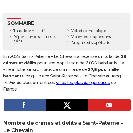
City break
Voyage de noces
Climat
Destinations
Voyage nature
Forum
+
PHOTO
GUIDES D'ACHAT
SOMMAIRE
Taux de criminalité
Vols et cambriolages
BONS PLANS
Répartition des crimes et
Violences et agressions
délits
Drogues et stupéfiants
CARTE DE VOEUX
Carte Bonne année
Carte Pâques
Carte de Noël
Carte Saint-Valentin
Carte d'anniversaire
DICTIONNAIRE
En 2025, Saint-Paterne - Le Chevain a recensé un total de
58
crimes et délits
pour une population de 2 076 habitants. La
Biographies
Expressions
Dictionnaire
Citations
Proverbes
PROGRAMME TV
ville affiche ainsi un taux de criminalité de
27,8 pour mille
habitants
, ce qui place Saint-Paterne - Le Chevain au rang
COPAINS D'AVANT
14 945 du classement des
villes les plus dangereuses
de
France.
Se connecter
Collèges
Universités
Service militaire
S'inscrire
Lycées
Primaires
Entreprises
Avis de recherche
AVIS DE DÉCÈS
FORUM
Lifestyle
Sport
Television
Cinema
Bricolage
Culture
Auto
Voyage
Nombre de crimes et délits à Saint-Paterne -
Le Chevain