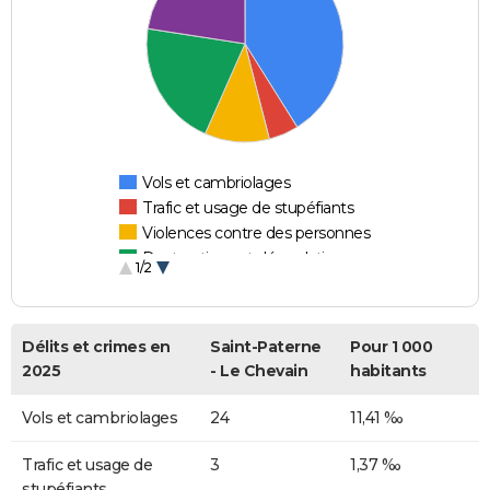
Vols et cambriolages
Trafic et usage de stupéfiants
Violences contre des personnes
Destructions et dégradations
1/2
Escroqueries et fraudes
Délits et crimes en
Saint-Paterne
Pour 1 000
2025
- Le Chevain
habitants
Vols et cambriolages
24
11,41 ‰
Trafic et usage de
3
1,37 ‰
stupéfiants