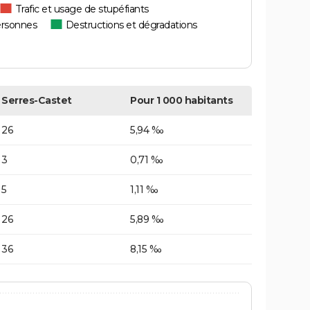
Trafic et usage de stupéfiants
ersonnes
Destructions et dégradations
Serres-Castet
Pour 1 000 habitants
26
5,94 ‰
3
0,71 ‰
5
1,11 ‰
26
5,89 ‰
36
8,15 ‰