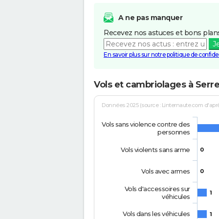
A ne pas manquer
Recevez nos astuces et bons plans
J
En savoir plus sur notre politique de confiden
Vols et cambriolages à Serr
Données 2025 (source : Linternaute.com d'après 
Vols sans violence contre des
personnes
Vols violents sans arme
0
Vols avec armes
0
Vols d'accessoires sur
1
véhicules
Vols dans les véhicules
1