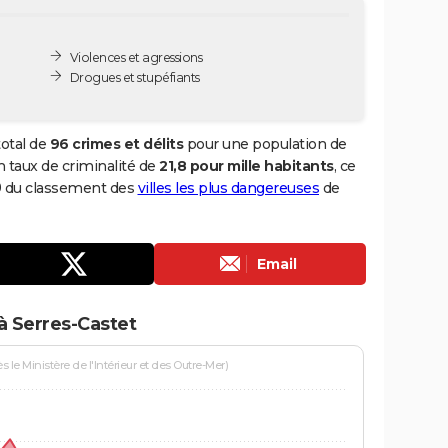
Violences et agressions
Drogues et stupéfiants
total de
96 crimes et délits
pour une population de
un taux de criminalité de
21,8 pour mille habitants
, ce
69 du classement des
villes les plus dangereuses
de
Email
à Serres-Castet
le Ministère de l'Intérieur et des Outre-Mer)