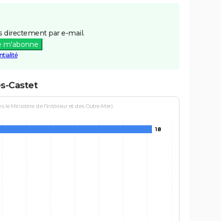
 directement par e-mail.
e m'abonne
tialité
es-Castet
le Ministère de l'Intérieur et des Outre-Mer)
18