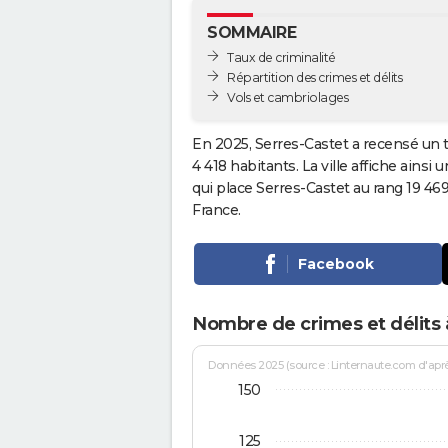
SOMMAIRE
Taux de criminalité
Répartition des crimes et délits
Vols et cambriolages
En 2025, Serres-Castet a recensé un 
4 418 habitants. La ville affiche ainsi 
qui place Serres-Castet au rang 19 4
France.
Facebook
Nombre de crimes et délits 
Données 2025 (source : Linternaute.com d'après 
150
125