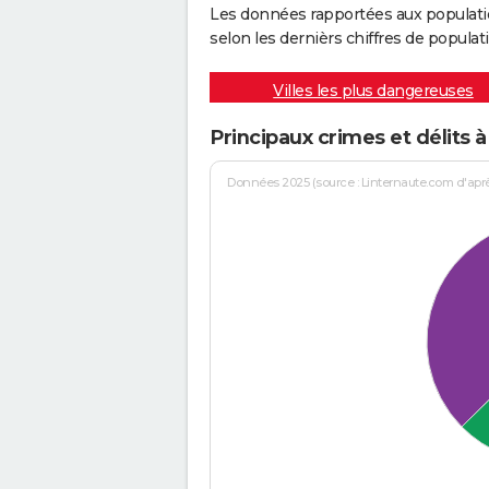
Les données rapportées aux populati
selon les dernièrs chiffres de populati
Villes les plus dangereuses
Principaux crimes et délits 
Données 2025 (source : Linternaute.com d'après 