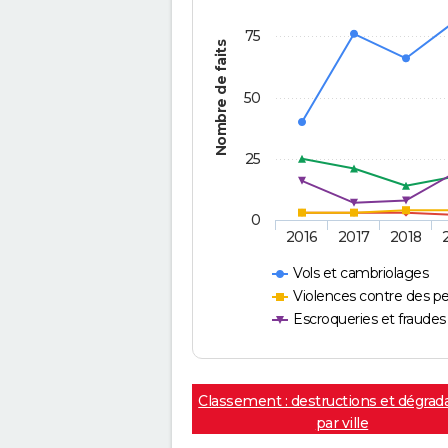
75
Nombre de faits
50
25
0
2016
2017
2018
Vols et cambriolages
Violences contre des p
Escroqueries et fraudes
Classement : destructions et dégrad
par ville