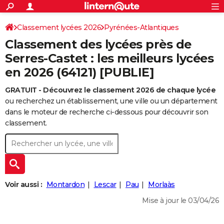
ACTUALITÉS
Connexion
S'inscrire
Classement lycées 2026
Pyrénées-Atlantiques
Rechercher
Société
Education
Villes
Politique
Faits Divers
Monde
+
SPORT
Classement des lycées près de
Football
Cyclisme
Forum
Coupe du monde 2026
Tennis
Rugby
CULTURE
Serres-Castet : les meilleurs lycées
en 2026 (64121) [PUBLIE]
TNT
Cinéma
Musique
Programme TV
Streaming
Sorties cinéma
+
FINANCE
GRATUIT - Découvrez le classement 2026 de chaque lycée
Impôts
Immobilier
Banque
Crédit
Retraite
Epargne
Risques naturels par ville
Assurance
AUTO
ou recherchez un établissement, une ville ou un département
Réserver un essai
Berlines
Forum auto
Essais
Citadines
SUV
+
dans le moteur de recherche ci-dessous pour découvrir son
HIGH-TECH
classement.
Meilleur smartphone
Ordinateurs
Guide high-tech
Mobiles
Internet
Jeux vidéo
+
BRICOLAGE
Aménagement intérieur
Cuisine
Jardinage
+
Forum
Extérieur
Salle de bains
Rangement
WEEK-END
Escapades
Expositions
Week-end nature
Guides de France
Patrimoine
Musées
+
LIFESTYLE
Voir aussi :
Montardon
Lescar
Pau
Morlaàs
Bien-être
Mode
+
Art de vivre
Loisirs
Modes de vie
SANTE
Mise à jour le 03/04/26
Guide de la santé
Médicaments
+
Alimentation
Maladies
Sommeil
VOYAGE