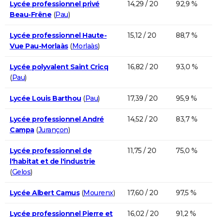
Lycée professionnel privé
14,29 / 20
92,9 %
Beau-Frêne
(
Pau
)
Lycée professionnel Haute-
15,12 / 20
88,7 %
Vue Pau-Morlaàs
(
Morlaàs
)
Lycée polyvalent Saint Cricq
16,82 / 20
93,0 %
(
Pau
)
Lycée Louis Barthou
(
Pau
)
17,39 / 20
95,9 %
Lycée professionnel André
14,52 / 20
83,7 %
Campa
(
Jurançon
)
Lycée professionnel de
11,75 / 20
75,0 %
l'habitat et de l'industrie
(
Gelos
)
Lycée Albert Camus
(
Mourenx
)
17,60 / 20
97,5 %
Lycée professionnel Pierre et
16,02 / 20
91,2 %