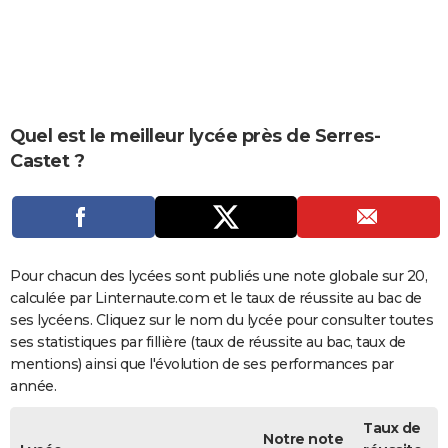
City break
Voyage de noces
Climat
Destinations
Voyage nature
Forum
+
PHOTO
GUIDES D'ACHAT
BONS PLANS
Quel est le meilleur lycée près de Serres-
CARTE DE VOEUX
Castet ?
Carte Bonne année
Carte Pâques
Carte de Noël
Carte Saint-Valentin
Carte d'anniversaire
DICTIONNAIRE
Biographies
Expressions
Dictionnaire
Citations
Proverbes
PROGRAMME TV
COPAINS D'AVANT
Pour chacun des lycées sont publiés une note globale sur 20,
calculée par Linternaute.com et le taux de réussite au bac de
Se connecter
Collèges
Universités
Service militaire
S'inscrire
Lycées
Primaires
Entreprises
Avis de recherche
AVIS DE DÉCÈS
ses lycéens. Cliquez sur le nom du lycée pour consulter toutes
ses statistiques par fillière (taux de réussite au bac, taux de
FORUM
mentions) ainsi que l'évolution de ses performances par
Lifestyle
Sport
Television
Cinema
Bricolage
Culture
Auto
Voyage
année.
Taux de
Notre note