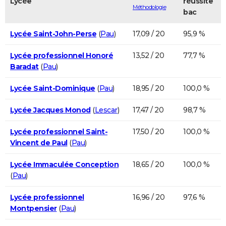
Lycée
réussite
Méthodologie
bac
Lycée Saint-John-Perse
(
Pau
)
17,09 / 20
95,9 %
Lycée professionnel Honoré
13,52 / 20
77,7 %
Baradat
(
Pau
)
Lycée Saint-Dominique
(
Pau
)
18,95 / 20
100,0 %
Lycée Jacques Monod
(
Lescar
)
17,47 / 20
98,7 %
Lycée professionnel Saint-
17,50 / 20
100,0 %
Vincent de Paul
(
Pau
)
Lycée Immaculée Conception
18,65 / 20
100,0 %
(
Pau
)
Lycée professionnel
16,96 / 20
97,6 %
Montpensier
(
Pau
)