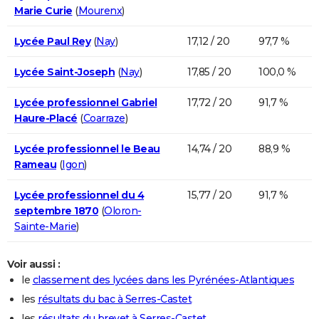
Marie Curie
(
Mourenx
)
Lycée Paul Rey
(
Nay
)
17,12 / 20
97,7 %
Lycée Saint-Joseph
(
Nay
)
17,85 / 20
100,0 %
Lycée professionnel Gabriel
17,72 / 20
91,7 %
Haure-Placé
(
Coarraze
)
Lycée professionnel le Beau
14,74 / 20
88,9 %
Rameau
(
Igon
)
Lycée professionnel du 4
15,77 / 20
91,7 %
septembre 1870
(
Oloron-
Sainte-Marie
)
Voir aussi :
le
classement des lycées dans les Pyrénées-Atlantiques
les
résultats du bac à Serres-Castet
les
résultats du brevet à Serres-Castet