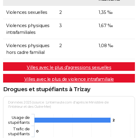
Violences sexuelles
2
1,35 ‰
Violences physiques
3
1,67 ‰
intrafamiliales
Violences physiques
2
1,08 ‰
hors cadre familial
Villes avec le plus d'agressions sexuelles
Villes avec le plus de violence intrafamiliale
Drogues et stupéfiants à Trizay
Données 2025 (source : Linternaute.com d'après le Ministère de
l'Intérieur et des Outre-Mer)
Usage de
2
stupéfiants
Trafic de
0
stupéfiants