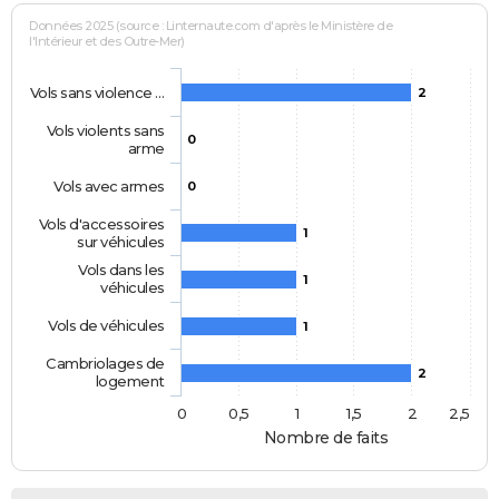
Données 2025 (source : Linternaute.com d'après le Ministère de
l'Intérieur et des Outre-Mer)
Vols sans violence …
2
Vols violents sans
0
arme
Vols avec armes
0
Vols d'accessoires
1
sur véhicules
Vols dans les
1
véhicules
Vols de véhicules
1
Cambriolages de
2
logement
0
0,5
1
1,5
2
2,5
Nombre de faits