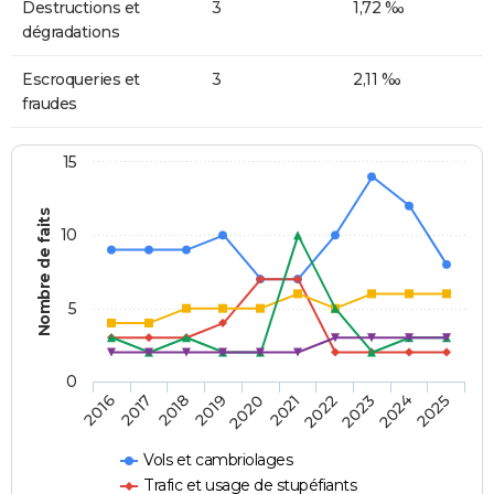
Destructions et
3
1,72 ‰
dégradations
Escroqueries et
3
2,11 ‰
fraudes
15
Nombre de faits
10
5
0
2018
2023
2017
2022
2016
2021
2020
2025
2019
2024
Vols et cambriolages
Trafic et usage de stupéfiants