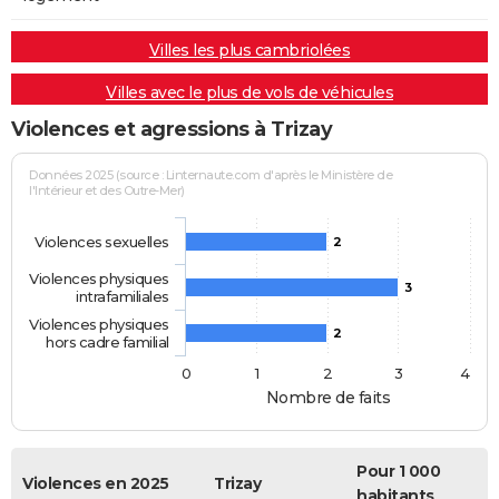
Villes les plus cambriolées
Villes avec le plus de vols de véhicules
Violences et agressions à Trizay
Données 2025 (source : Linternaute.com d'après le Ministère de
l'Intérieur et des Outre-Mer)
Violences sexuelles
2
Violences physiques
3
intrafamiliales
Violences physiques
2
hors cadre familial
0
1
2
3
4
Nombre de faits
Pour 1 000
Violences en 2025
Trizay
habitants