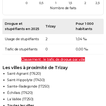
0
0,5
1
1,5
2
2,5
Nombre de faits
Drogue et
Pour 1 000
Trizay
stupéfiants en 2025
habitants
Usage de stupéfiants
2
1,04 ‰
Trafic de stupéfiants
0
0,00 ‰
Classement : le trafic de drogue par ville
Les villes à proximité de Trizay
Saint-Agnant (17620)
Saint-Hippolyte (17430)
Sainte-Radegonde (17250)
Échillais (17620)
La Vallée (17250)
Toutes les villes