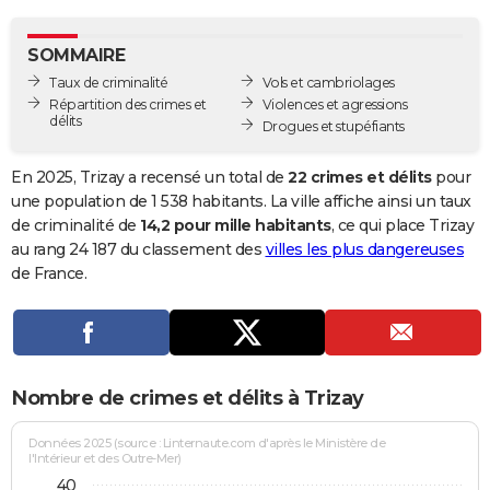
City break
Voyage de noces
Climat
Destinations
Voyage nature
Forum
+
PHOTO
SOMMAIRE
GUIDES D'ACHAT
Taux de criminalité
Vols et cambriolages
Répartition des crimes et
Violences et agressions
BONS PLANS
délits
Drogues et stupéfiants
CARTE DE VOEUX
En 2025, Trizay a recensé un total de
22 crimes et délits
pour
Carte Bonne année
Carte Pâques
Carte de Noël
Carte Saint-Valentin
Carte d'anniversaire
une population de 1 538 habitants. La ville affiche ainsi un taux
DICTIONNAIRE
de criminalité de
14,2 pour mille habitants
, ce qui place Trizay
Biographies
Expressions
Dictionnaire
Citations
Proverbes
au rang 24 187 du classement des
villes les plus dangereuses
PROGRAMME TV
de France.
COPAINS D'AVANT
Se connecter
Collèges
Universités
Service militaire
S'inscrire
Lycées
Primaires
Entreprises
Avis de recherche
AVIS DE DÉCÈS
FORUM
Nombre de crimes et délits à Trizay
Lifestyle
Sport
Television
Cinema
Bricolage
Culture
Auto
Voyage
Données 2025 (source : Linternaute.com d'après le Ministère de
l'Intérieur et des Outre-Mer)
40