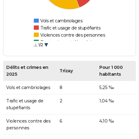
Vols et cambriolages
Trafic et usage de stupéfiants
Violences contre des personnes
Destructions et dégradations
1/2
Escroqueries et fraudes
Délits et crimes en
Pour 1 000
Trizay
2025
habitants
Vols et cambriolages
8
5,25 ‰
Trafic et usage de
2
1,04 ‰
stupéfiants
Violences contre des
6
4,10 ‰
personnes