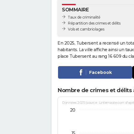
SOMMAIRE
Taux de criminalité
Répartition des crimes et délits
Vols et cambriolages
En 2025, Tubersent a recensé un tot
habitants. La ville affiche ainsi un tau
place Tubersent au rang 16 609 du c
Facebook
Nombre de crimes et délits
Données 2025 (source : Linternaute.com d'après 
20
15