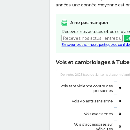
années, une donnée moyenne est pro
A ne pas manquer
Recevez nos astuces et bons plans
J
En savoir plus sur notre politique de confiden
Vols et cambriolages à Tube
Données 2025 (source : Linternaute.com d'après 
Vols sans violence contre des
0
personnes
Vols violents sans arme
0
Vols avec armes
0
Vols d'accessoires sur
0
véhicules