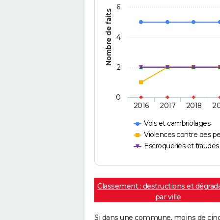
6
Nombre de faits
4
2
0
2016
2017
2018
2
Vols et cambriolages
Violences contre des p
Escroqueries et fraudes
Classement : destructions et dégrad
par ville
Si dans une commune, moins de cinq f