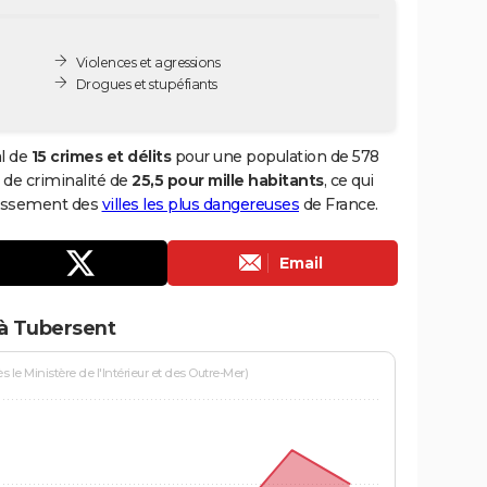
Violences et agressions
Drogues et stupéfiants
al de
15 crimes et délits
pour une population de 578
x de criminalité de
25,5 pour mille habitants
, ce qui
lassement des
villes les plus dangereuses
de France.
Email
 à Tubersent
le Ministère de l'Intérieur et des Outre-Mer)