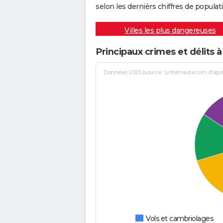
selon les dernièrs chiffres de populati
Villes les plus dangereuses
Principaux crimes et délits 
Données 2025 (source : Linternaute.com d'après 
Vols et cambriolages