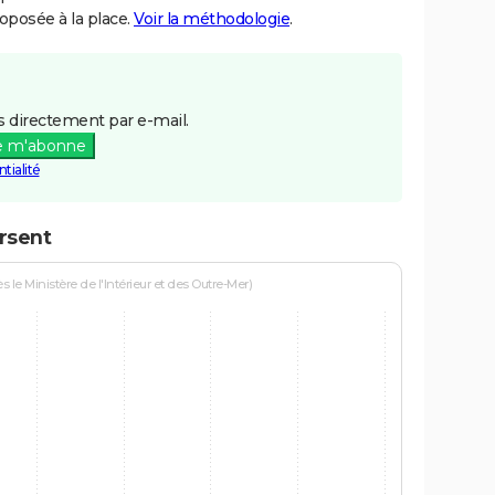
posée à la place.
Voir la méthodologie
.
 directement par e-mail.
e m'abonne
tialité
rsent
le Ministère de l'Intérieur et des Outre-Mer)