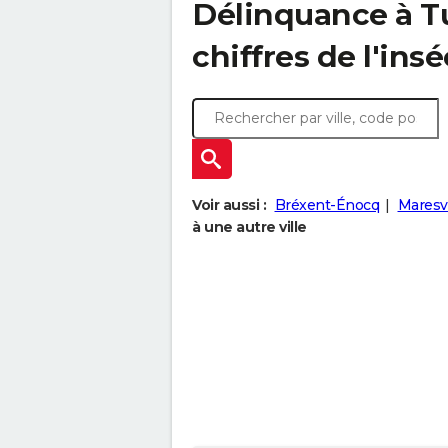
Délinquance à
T
chiffres de l'insé
Voir aussi :
Bréxent-Énocq
Maresvi
à une autre ville