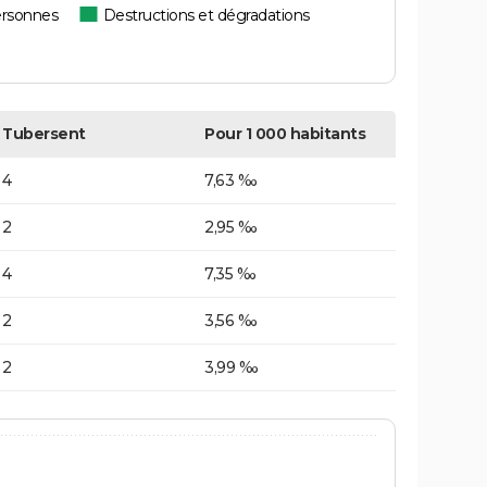
ersonnes
Destructions et dégradations
Tubersent
Pour 1 000 habitants
4
7,63 ‰
2
2,95 ‰
4
7,35 ‰
2
3,56 ‰
2
3,99 ‰