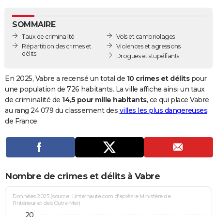
City break
Voyage de noces
Climat
Destinations
Voyage nature
Forum
+
PHOTO
SOMMAIRE
GUIDES D'ACHAT
Taux de criminalité
Vols et cambriolages
Répartition des crimes et
Violences et agressions
BONS PLANS
délits
Drogues et stupéfiants
CARTE DE VOEUX
En 2025, Vabre a recensé un total de
10 crimes et délits
pour
Carte Bonne année
Carte Pâques
Carte de Noël
Carte Saint-Valentin
Carte d'anniversaire
une population de 726 habitants. La ville affiche ainsi un taux
DICTIONNAIRE
de criminalité de
14,5 pour mille habitants
, ce qui place Vabre
Biographies
Expressions
Dictionnaire
Citations
Proverbes
au rang 24 079 du classement des
villes les plus dangereuses
PROGRAMME TV
de France.
COPAINS D'AVANT
Se connecter
Collèges
Universités
Service militaire
S'inscrire
Lycées
Primaires
Entreprises
Avis de recherche
AVIS DE DÉCÈS
FORUM
Nombre de crimes et délits à Vabre
Lifestyle
Sport
Television
Cinema
Bricolage
Culture
Auto
Voyage
Données 2025 (source : Linternaute.com d'après le Ministère de
l'Intérieur et des Outre-Mer)
20