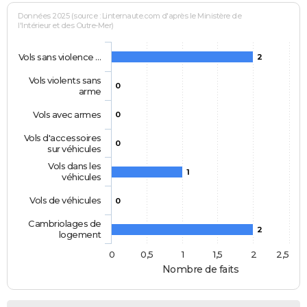
Données 2025 (source : Linternaute.com d'après le Ministère de
l'Intérieur et des Outre-Mer)
Vols sans violence …
2
Vols violents sans
0
arme
Vols avec armes
0
Vols d'accessoires
0
sur véhicules
Vols dans les
1
véhicules
Vols de véhicules
0
Cambriolages de
2
logement
0
0,5
1
1,5
2
2,5
Nombre de faits