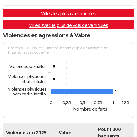
Villes les plus cambriolées
Villes avec le plus de vols de véhicules
Violences et agressions à Vabre
Données 2025 (source : Linternaute.com d'après le Ministère de
l'Intérieur et des Outre-Mer)
Violences sexuelles
0
Violences physiques
0
intrafamiliales
Violences physiques
1
hors cadre familial
0
0,25
0,5
0,75
1
1,25
Nombre de faits
Pour 1 000
Violences en 2025
Vabre
habitants