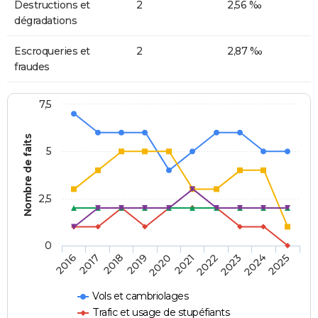
Destructions et
2
2,56 ‰
dégradations
Escroqueries et
2
2,87 ‰
fraudes
7,5
Nombre de faits
5
2,5
0
2018
2023
2020
2025
2017
2022
2019
2024
2016
2021
Vols et cambriolages
Trafic et usage de stupéfiants