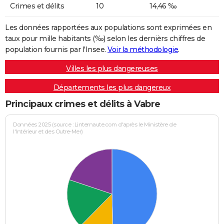
Crimes et délits
10
14,46 ‰
Les données rapportées aux populations sont exprimées en
taux pour mille habitants (‰) selon les dernièrs chiffres de
population fournis par l'Insee.
Voir la méthodologie
.
Villes les plus dangereuses
Départements les plus dangereux
Principaux crimes et délits à Vabre
Données 2025 (source : Linternaute.com d'après le Ministère de
l'Intérieur et des Outre-Mer)