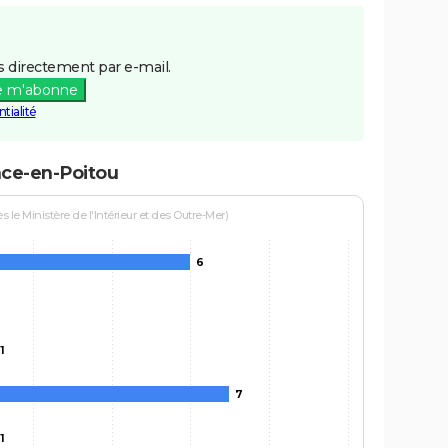
 directement par e-mail.
e m'abonne
tialité
nce-en-Poitou
le Ministère de l'Intérieur et des Outre-Mer)
6
1
7
1