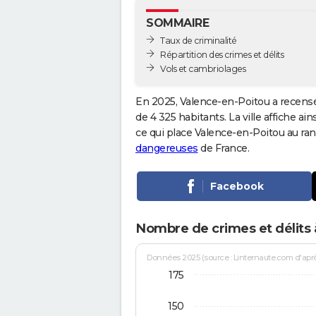
SOMMAIRE
Taux de criminalité
Répartition des crimes et délits
Vols et cambriolages
En 2025, Valence-en-Poitou a recensé
de 4 325 habitants. La ville affiche ai
ce qui place Valence-en-Poitou au ra
dangereuses
de France.
Facebook
Nombre de crimes et délits 
Données 2025 (source : Linternaute.com d'après 
175
150