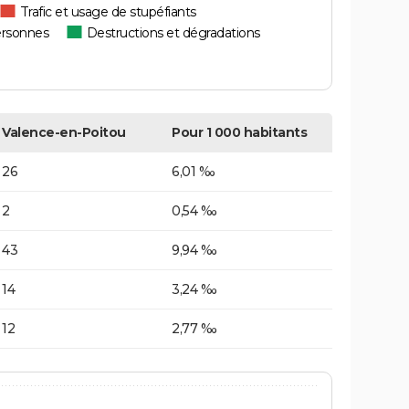
Trafic et usage de stupéfiants
ersonnes
Destructions et dégradations
Valence-en-Poitou
Pour 1 000 habitants
26
6,01 ‰
2
0,54 ‰
43
9,94 ‰
14
3,24 ‰
12
2,77 ‰