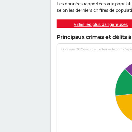
Les données rapportées aux populati
selon les dernièrs chiffres de populati
Villes les plus dangereuses
Principaux crimes et délits 
Données 2025 (source : Linternaute.com d'après 