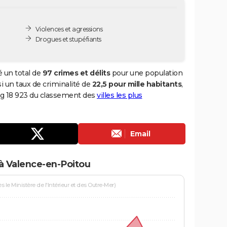
Violences et agressions
Drogues et stupéfiants
 un total de
97 crimes et délits
pour une population
nsi un taux de criminalité de
22,5 pour mille habitants
,
ng 18 923 du classement des
villes les plus
Email
à Valence-en-Poitou
le Ministère de l'Intérieur et des Outre-Mer)