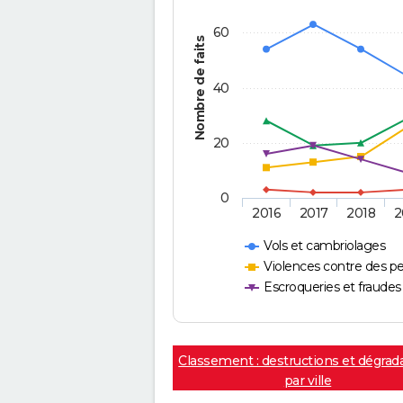
60
Nombre de faits
40
20
0
2016
2017
2018
2
Vols et cambriolages
Violences contre des p
Escroqueries et fraudes
Classement : destructions et dégrad
par ville